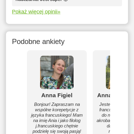
Pokaż więcej opinii»
Podobne ankiety
Anna Figiel
Anna Pawlik-
Bonjour! Zapraszam na
Jestem magistrą fi
wspólne korepetycje z
francuskiej, fotog
języka francuskiego! Mam
do niedawna tre
na imię Ania i jako filolog
akrobatyki powietr
j.francuskiego chętnie
dawna wiem, 
podzielę się swoją pasją!
nauczanie je