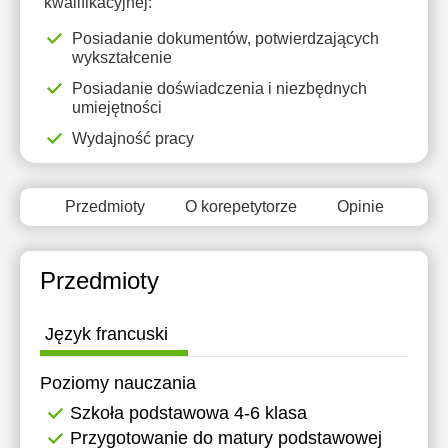
kwalifikacyjnej:
14:30
11:30
Posiadanie dokumentów, potwierdzających
15:00
12:00
wykształcenie
Posiadanie doświadczenia i niezbędnych
15:30
12:30
umiejętności
16:00
13:00
Wydajność pracy
13:30
Przedmioty
O korepetytorze
Opinie
14:00
14:30
Przedmioty
15:00
15:30
Język francuski
16:00
Poziomy nauczania
Szkoła podstawowa 4-6 klasa
Przygotowanie do matury podstawowej