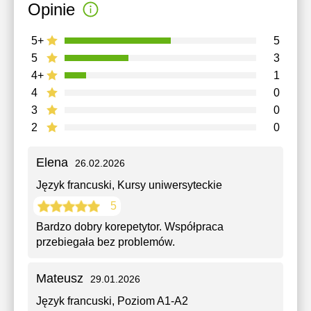
Opinie
5+
5
5
3
4+
1
4
0
3
0
2
0
Elena
26.02.2026
Język francuski
, Kursy uniwersyteckie
5
Bardzo dobry korepetytor. Współpraca
przebiegała bez problemów.
Mateusz
29.01.2026
Język francuski
, Poziom A1-A2