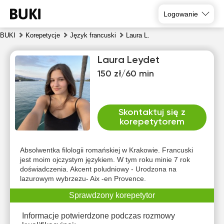
Logowanie
BUKI
Korepetycje
Język francuski
Laura L.
Laura Leydet
150 zł/60 min
Skontaktuj się z
korepetytorem
pią
sob
nie
pon
wto
śro
7
8
9
10
11
12
Absolwentka filologii romańskiej w Krakowie. Francuski
jest moim ojczystym językiem. W tym roku minie 7 rok
doświadczenia. Akcent poludniowy - Urodzona na
Brak
Brak
Brak
Brak
13:00
10:00
lazurowym wybrzezu- Aix -en Provence.
dostępnych
dostępnych
dostępnych
dostępnych
dos
terminów
terminów
terminów
terminów
te
13:30
Sprawdzony korepetytor
10:30
14:00
11:00
Informacje potwierdzone podczas rozmowy