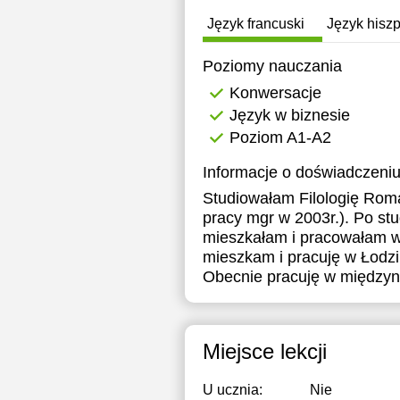
1
Język francuski
Język hisz
2
Poziomy nauczania
2
Konwersacje
Język w biznesie
2
Poziom A1-A2
Informacje o doświadczeniu
Studiowałam Filologię Rom
pracy mgr w 2003r.). Po stu
mieszkałam i pracowałam w 
mieszkam i pracuję w Łodzi
Obecnie pracuję w międzyna
Miejsce lekcji
U ucznia:
Nie