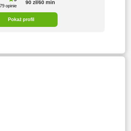
90 zł/60 min
79 opinie
Pokaż profil