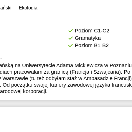
9:30
pański
Ekologia
0:00
0:30
Poziom C1-C2
Gramatyka
1:00
Poziom B1-B2
:
ańską na Uniwersytecie Adama Mickiewicza w Poznaniu
diach pracowałam za granicą (Francja i Szwajcaria). Po
Warszawie (tu też odbyłam staż w Ambasadzie Francji), 
. Od początku swojej kariery zawodowej języka francus
rodowej korporacji.