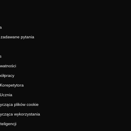
a
j zadawane pytania
s
ywatności
ółpracy
Korepetytora
Ucznia
tycząca plików cookie
tycząca wykorzystania
teligencji