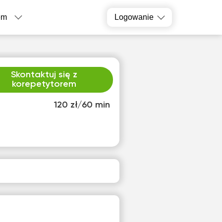
em
Logowanie
Skontaktuj się z
korepetytorem
120 zł/60 min
o
śro
1
12
ak
Brak
pnych
dostępnych
inów
terminów