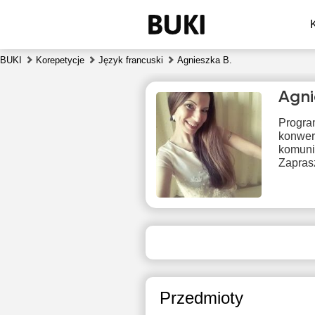
BUKI
Korepetycje
Język francuski
Agnieszka B.
Agni
Progra
konwers
komunik
Zapras
czw
6
Brak
1
dostępnych
terminów
1
Przedmioty
1