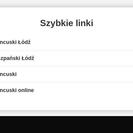
Szybkie linki
ancuski Łódź
szpański Łódź
ancuski
ncuski online