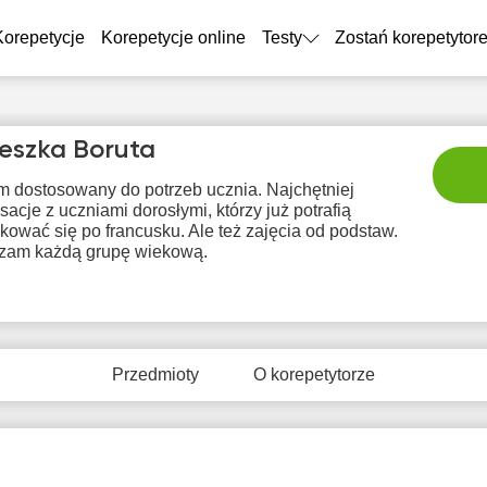
Korepetycje
Korepetycje online
Testy
Zostań korepetytor
eszka Boruta
m dostosowany do potrzeb ucznia. Najchętniej
acje z uczniami dorosłymi, którzy już potrafią
ować się po francusku. Ale też zajęcia od podstaw.
zam każdą grupę wiekową.
pią
sob
nie
pon
wt
7
8
9
10
1
Przedmioty
O korepetytorze
Brak
Br
8:00
10:00
10:00
dostępnych
dostę
terminów
term
8:30
9:00