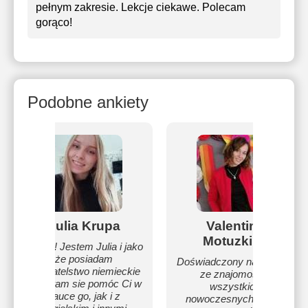
pełnym zakresie. Lekcje ciekawe. Polecam
gorąco!
Podobne ankiety
Julia Krupa
Valentina
Motuzkina
Cześć! Jestem Julia i jako
że posiadam
Doświadczony nauczyciel
obywatelstwo niemieckie
ze znajomością
postaram sie pomóc Ci w
wszystkich
nauce go, jak i z
nowoczesnych metod