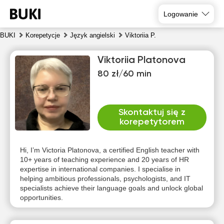
Logowanie
BUKI
Korepetycje
Język angielski
Viktoriia P.
Viktoriia Platonova
80 zł/60 min
Skontaktuj się z
korepetytorem
pią
sob
nie
pon
wto
śro
7
8
9
10
11
12
Hi, I’m Victoria Platonova, a certified English teacher with
10+ years of teaching experience and 20 years of HR
expertise in international companies. I specialise in
Brak
Brak
Brak
Brak
Brak
18:00
helping ambitious professionals, psychologists, and IT
dostępnych
dostępnych
dostępnych
dostępnych
dostępnych
d
specialists achieve their language goals and unlock global
terminów
terminów
terminów
terminów
terminów
t
18:30
opportunities.
19:00