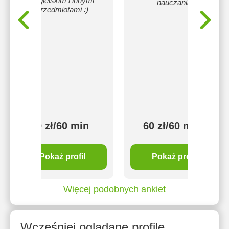
angielskim i innymi
nauczania.
przedmiotami :)
70 zł/60 min
60 zł/60 min
Pokaż profil
Pokaż profil
Więcej podobnych ankiet
Wcześniej oglądane profile