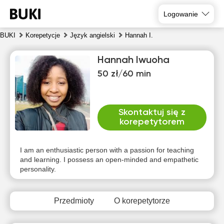
Logowanie
BUKI
Korepetycje
Język angielski
Hannah I.
Hannah Iwuoha
50 zł/60 min
Skontaktuj się z
korepetytorem
nie
pon
wto
śro
czw
pią
9
10
11
12
13
14
I am an enthusiastic person with a passion for teaching
and learning. I possess an open-minded and empathetic
personality.
Brak
Brak
Brak
Brak
Brak
19:30
dostępnych
dostępnych
dostępnych
dostępnych
dostępnych
d
terminów
terminów
terminów
terminów
terminów
t
20:00
Przedmioty
O korepetytorze