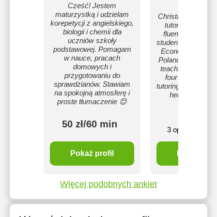
Yenmol
Cześć! Jestem
maturzystką i udzielam
Christabel is a pa
korepetycji z angielskiego,
tutor from Came
biologii i chemii dla
fluent in English,
uczniów szkoły
student at the Unive
podstawowej. Pomagam
Economics in Kat
w nauce, pracach
Poland. With five 
domowych i
teaching experie
przygotowaniu do
four years of in
sprawdzianów. Stawiam
tutoring, she's dedi
na spokojną atmosferę i
helping every c
proste tłumaczenie 😊
succeed
60
5
50 zł/60 min
mi
3 opinie
Pokaż profil
Pokaż profi
Więcej podobnych ankiet