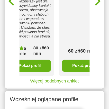
Najważniejszy jest dla
mnie indywidualny kontakt
z uczniem, obserwacja
jego mocnych i słabych
stron i wsparcie w
budowaniu pewności
siebie. Uważam, że chęć
do nauki powinna brać się
z ciekawości, a nie stresu.
80 zł/60
5
60 zł/60 min
min
2 opinie
Pokaż profil
Pokaż profil
Więcej podobnych ankiet
Wcześniej oglądane profile