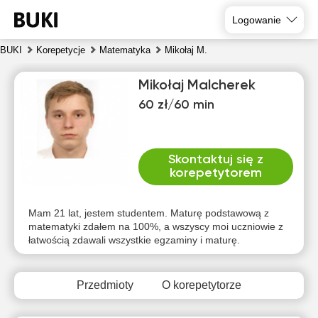
Logowanie
BUKI
Korepetycje
Matematyka
Mikołaj M.
Mikołaj Malcherek
60 zł/60 min
Skontaktuj się z
korepetytorem
sob
nie
pon
wto
śro
czw
8
9
10
11
12
13
Mam 21 lat, jestem studentem. Maturę podstawową z
matematyki zdałem na 100%, a wszyscy moi uczniowie z
łatwością zdawali wszystkie egzaminy i maturę.
Brak
Brak
Brak
Brak
Brak
10:00
dostępnych
dostępnych
dostępnych
dostępnych
dostępnych
d
terminów
terminów
terminów
terminów
terminów
t
10:30
Przedmioty
O korepetytorze
11:00