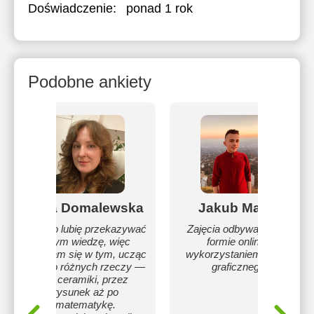
Doświadczenie:
ponad 1 rok
Podobne ankiety
Olga Domalewska
Jakub Mazur
Bardzo lubię przekazywać
Zajęcia odbywają się w
innym wiedzę, więc
formie online z
spełniam się w tym, ucząc
wykorzystaniem tabletu
bardzo różnych rzeczy —
graficznego.
od ceramiki, przez
rysunek aż po
matematykę.