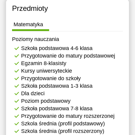
11:30
Przedmioty
12:00
Matematyka
12:30
Poziomy nauczania
13:00
Szkoła podstawowa 4-6 klasa
13:30
Przygotowanie do matury podstawowej
Egzamin 8-klasisty
14:00
Kursy uniwersyteckie
14:30
Przygotowanie do szkoły
Szkoła podstawowa 1-3 klasa
15:00
Dla dzieci
15:30
Poziom podstawowy
Szkoła podstawowa 7-8 klasa
16:00
Przygotowanie do matury rozszerzonej
16:30
Szkola średnia (profil podstawowy)
Szkola średnia (profil rozszerzony)
17:00