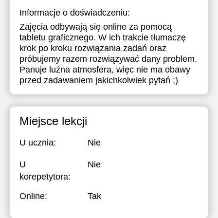
Informacje o doświadczeniu:
17:30
Zajęcia odbywają się online za pomocą
18:00
tabletu graficznego. W ich trakcie tłumaczę
krok po kroku rozwiązania zadań oraz
18:30
próbujemy razem rozwiązywać dany problem.
19:00
Panuje luźna atmosfera, więc nie ma obawy
przed zadawaniem jakichkolwiek pytań ;)
19:30
20:00
Miejsce lekcji
20:30
U ucznia:
Nie
21:00
U
Nie
korepetytora:
Online:
Tak