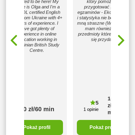
excited to be here! My
który pomoże Ci
name is Olga and I'm a
przygotować się do
TESOL certified English
egzaminów - Ekonometria
tutor from Ukraine with 4+
i statystyka nie będą Ci ze
years of experience. I
mną straszne (W zanadżu
have got plenty of
mam również inne
experience in online
przedmioty które mogą ci
education working in
się przydać)
Ukrainian British Study
Centre.
100
5
zł/60
100 zł/60 min
1 opinie
min
Pokaż profil
Pokaż profil