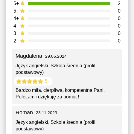
5+
2
5
0
4+
0
4
0
3
0
2
0
Magdalena
29.05.2024
Język angielski
, Szkola średnia (profil
podstawowy)
5+
Bardzo miła, cierpliwa, kompetentna Pani.
Polecam i dziękuję za pomoc!
Roman
23.11.2023
Język angielski
, Szkola średnia (profil
podstawowy)