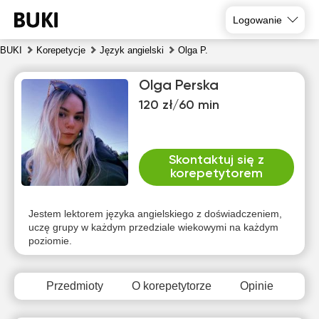
Logowanie
BUKI
Korepetycje
Język angielski
Olga P.
Olga Perska
120 zł/60 min
Skontaktuj się z
korepetytorem
sob
nie
pon
wto
śro
czw
8
9
10
11
12
13
Jestem lektorem języka angielskiego z doświadczeniem,
uczę grupy w każdym przedziale wiekowymi na każdym
poziomie.
Brak
Brak
Brak
Brak
Brak
Brak
dostępnych
dostępnych
dostępnych
dostępnych
dostępnych
dostępny
terminów
terminów
terminów
terminów
terminów
terminów
Przedmioty
O korepetytorze
Opinie