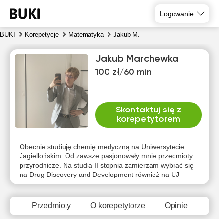
Logowanie
BUKI
Korepetycje
Matematyka
Jakub M.
Jakub Marchewka
100 zł/60 min
Skontaktuj się z
korepetytorem
sob
nie
pon
wto
śro
czw
8
9
10
11
12
13
Obecnie studiuję chemię medyczną na Uniwersytecie
Jagiellońskim. Od zawsze pasjonowały mnie przedmioty
przyrodnicze. Na studia II stopnia zamierzam wybrać się
Brak
Brak
Brak
Brak
Brak
10:00
na Drug Discovery and Development również na UJ
dostępnych
dostępnych
dostępnych
dostępnych
dostępnych
d
terminów
terminów
terminów
terminów
terminów
t
10:30
Przedmioty
O korepetytorze
Opinie
11:00