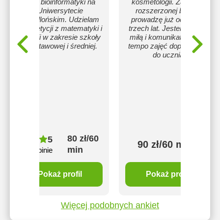
roku bioinformatyki na
kosmetologii. Zajęcia z
Uniwersytecie
rozszerzonej biologii
Jagiellońskim. Udzielam
prowadzę już od ponad
korepetycji z matematyki i
trzech lat. Jestem osobą
chemii w zakresie szkoły
miłą i komunikatywną, a
podstawowej i średniej.
tempo zajęć dopasowuje
do ucznia
80 zł/60
5
90 zł/60 min
min
3 opinie
Pokaż profil
Pokaż profil
Więcej podobnych ankiet