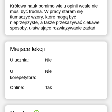
Królowa nauk pomimo wielu opinii wcale nie
17:30
musi być trudna. W pracy staram się
18:00
tłumaczyć wzory, które mogą być
nieprzejrzyste, a także przekazywać ciekawe
18:30
sposoby, ułatwiające rozwiązywanie zadań
19:00
19:30
Miejsce lekcji
20:00
U ucznia:
Nie
20:30
U
Nie
21:00
korepetytora:
Online:
Tak