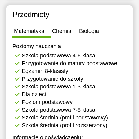
11:30
Przedmioty
12:00
12:30
Matematyka
Chemia
Biologia
13:00
Poziomy nauczania
13:30
Szkoła podstawowa 4-6 klasa
Przygotowanie do matury podstawowej
14:00
Egzamin 8-klasisty
14:30
Przygotowanie do szkoły
Szkoła podstawowa 1-3 klasa
15:00
Dla dzieci
15:30
Poziom podstawowy
Szkoła podstawowa 7-8 klasa
16:00
Szkola średnia (profil podstawowy)
16:30
Szkola średnia (profil rozszerzony)
17:00
Informacje o doświadczeniu: