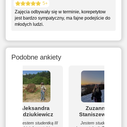
5+
Zajęcia odbywały się w terminie, korepetytow
jest bardzo sympatyczny, ma fajne podejście do
młodych ludzi.
Podobne ankiety
Aleksandra
Zuzanna
Radziukiewicz
Staniszewska
Hej! Jestem studentką III
Jestem studentką