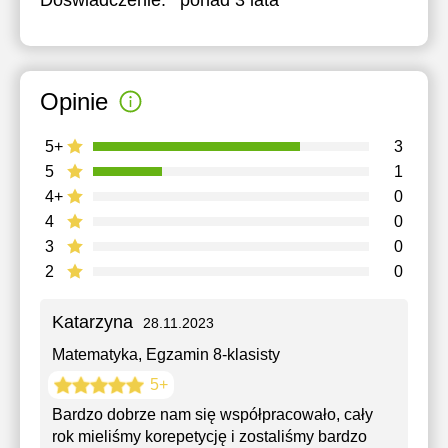
Doświadczenie:
ponad 3 lata
Opinie
5+
3
5
1
4+
0
4
0
3
0
2
0
Katarzyna
28.11.2023
Matematyka
, Egzamin 8-klasisty
5+
Bardzo dobrze nam się współpracowało, cały
rok mieliśmy korepetycję i zostaliśmy bardzo