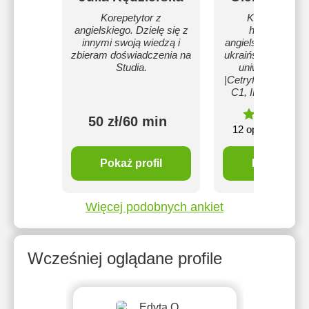
Korepetytor z
Korepetytork
angielskiego. Dzielę się z
hiszpańskieg
innymi swoją wiedzą i
angielskiego, rosy
zbieram doświadczenia na
ukraińskiego|Abso
Studia.
uniwersytetu Se
|Cetryfikat DELE 
C1, IELTS pozio
90
4.9
50 zł/60 min
mi
12 opinie
Pokaż profil
Pokaż profi
Więcej podobnych ankiet
Wcześniej oglądane profile