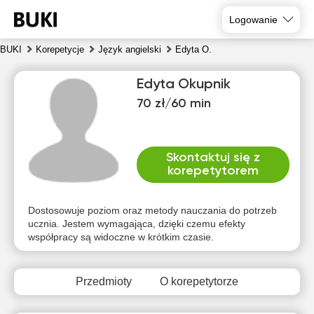
Logowanie
BUKI
Korepetycje
Język angielski
Edyta O.
Edyta Okupnik
70 zł/60 min
Skontaktuj się z
korepetytorem
sob
nie
pon
wto
śro
czw
8
9
10
11
12
13
Dostosowuje poziom oraz metody nauczania do potrzeb
ucznia. Jestem wymagająca, dzięki czemu efekty
współpracy są widoczne w krótkim czasie.
Brak
Brak
Brak
Brak
Brak
Brak
dostępnych
dostępnych
dostępnych
dostępnych
dostępnych
dostępny
terminów
terminów
terminów
terminów
terminów
terminów
Przedmioty
O korepetytorze