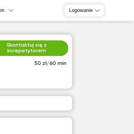
em
Logowanie
Skontaktuj się z
korepetytorem
50 zł/60 min
o
czw
2
13
ak
Brak
pnych
dostępnych
inów
terminów