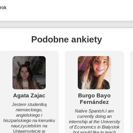
 rok
Podobne ankiety
Agata Zajac
Burgo Bayo
Fernández
Jestem studentką
niemieckiego,
Native Spanish.I am
angielskiego i
currently doing an
hiszpańskiego na kierunku
internship at the University
nauczycielskim na
of Economics in Bialystok
Uniwersytecie w
but would like to teach