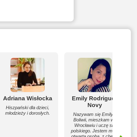
Adriana Wisłocka
Emily Rodriguez
Novy
Hiszpański dla dzieci,
młodzieży i dorosłych.
Nazywam się Emily z
Boliwii, mieszkam we
Wrocławiu i uczę się
polskiego. Jestem miłą i
otwartą osobą, z checia