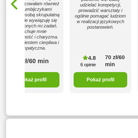
współpracowałam również
udzielać korepetycji,
z Kolumbijczykami
prowadzić warsztaty i
Jestem osobą skrupulatną
ogólnie pomagać ludziom
i rzetelnie wywiązuję się
w realizacji językowych
powierzonych mi zadań.
postanowień.
Cechuje mnie
kreatywność i charyzma.
Ponadto jestem cierpliwa i
empatyczna.
70 zł/60
4.8
70 zł/60 min
min
6 opinie
Pokaż profil
Pokaż profil