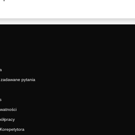
a
j zadawane pytania
s
ywatności
ółpracy
Korepetytora