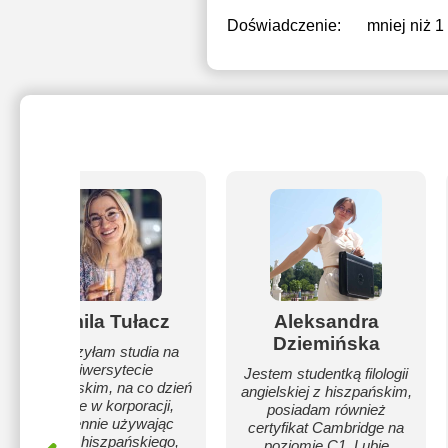
Doświadczenie:
mniej niż 1
Kamila Tułacz
Aleksandra
Dziemińska
Ukończyłam studia na
Uniwersytecie
Jestem studentką filologii
Wrocławskim, na co dzień
angielskiej z hiszpańskim,
pracuje w korporacji,
posiadam również
codziennie używając
certyfikat Cambridge na
języka hiszpańskiego,
poziomie C1. Lubię