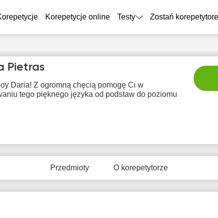
Korepetycje
Korepetycje online
Testy
Zostań korepetytor
a Pietras
Soy Daria! Z ogromną chęcią pomogę Ci w
aniu tego pięknego języka od podstaw do poziomu
sob
nie
pon
wto
śr
8
9
10
11
1
Przedmioty
O korepetytorze
rak
Brak
Brak
Brak
Br
tępnych
dostępnych
dostępnych
dostępnych
dostę
minów
terminów
terminów
terminów
term