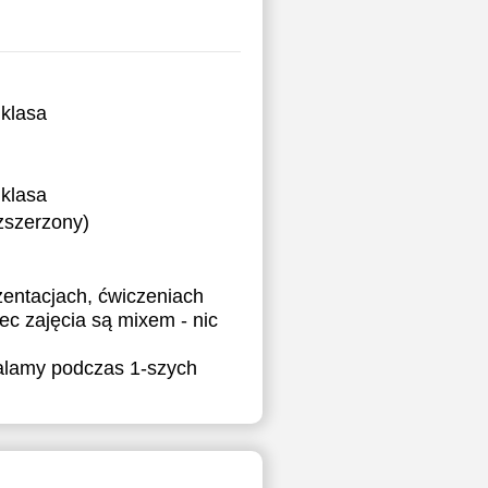
klasa
klasa
ozszerzony)
zentacjach, ćwiczeniach
c zajęcia są mixem - nic
alamy podczas 1-szych