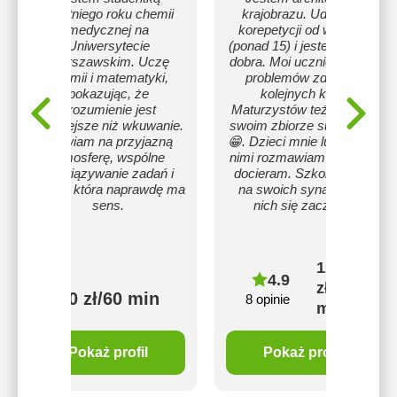
ostatniego roku chemii
krajobrazu. Udzielam
medycznej na
korepetycji od wielu lat
Uniwersytecie
(ponad 15) i jestem w tym
Warszawskim. Uczę
dobra. Moi uczniowie bez
chemii i matematyki,
problemów zdają do
pokazując, że
kolejnych klas.
zrozumienie jest
Maturzystów też mam w
ważniejsze niż wkuwanie.
swoim zbiorze sukcesów
Stawiam na przyjazną
😁. Dzieci mnie lubią, bo z
atmosferę, wspólne
nimi rozmawiam i do nich
rozwiązywanie zadań i
docieram. Szkoliłam się
naukę, która naprawdę ma
na swoich synach. Od
sens.
nich się zaczęło..
120
4.9
zł/60
100 zł/60 min
8 opinie
min
Pokaż profil
Pokaż profil