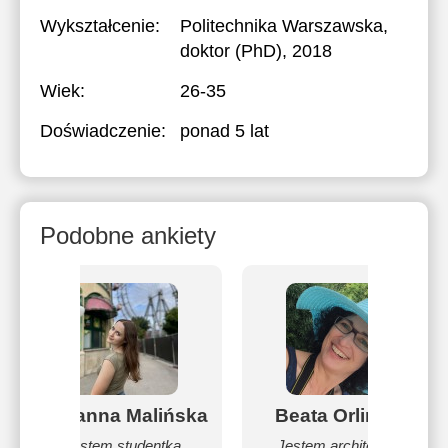
Wykształcenie:
Politechnika Warszawska
,
doktor (PhD), 2018
Wiek:
26-35
Doświadczenie:
ponad 5 lat
Podobne ankiety
Adrianna Malińska
Beata Orlińska
Jestem studentką
Jestem architektem