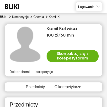
Logowanie
BUKI
Korepetycje
Chemia
Kamil K.
Kamil Kotwica
100 zł/60 min
Skontaktuj się z
korepetytorem
sob
nie
pon
wto
śro
czw
8
9
10
11
12
13
Doktor chemii — korepetycje
Brak
Brak
Brak
Brak
Brak
Brak
dostępnych
dostępnych
dostępnych
dostępnych
dostępnych
dostępny
Przedmioty
O korepetytorze
terminów
terminów
terminów
terminów
terminów
terminów
Przedmioty