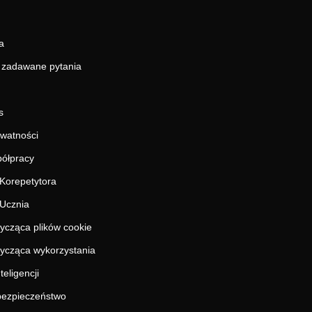
a
j zadawane pytania
s
ywatności
ółpracy
Korepetytora
Ucznia
tycząca plików cookie
tycząca wykorzystania
teligencji
 bezpieczeństwo