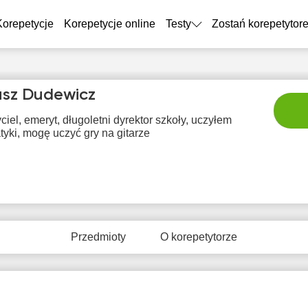
Korepetycje
Korepetycje online
Testy
Zostań korepetytor
sz Dudewicz
iel, emeryt, długoletni dyrektor szkoły, uczyłem
tyki, mogę uczyć gry na gitarze
czw
pią
sob
nie
p
6
7
8
9
1
Przedmioty
O korepetytorze
rak
Brak
Brak
Brak
Br
tępnych
dostępnych
dostępnych
dostępnych
dostę
minów
terminów
terminów
terminów
term