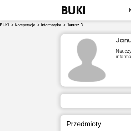
BUKI
Korepetycje
Informatyka
Janusz D.
Janu
Nauczyc
informa
śro
5
Brak
B
dostępnych
dos
terminów
ter
Przedmioty