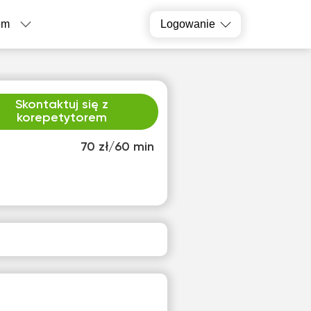
em
Logowanie
Skontaktuj się z
korepetytorem
70 zł/60 min
on
wto
0
11
ak
Brak
pnych
dostępnych
inów
terminów