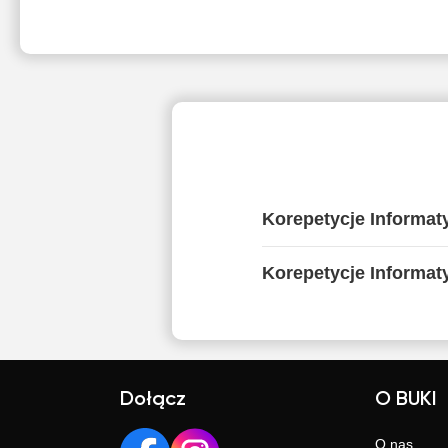
Korepetycje Informat
Korepetycje Informat
Dołącz
O BUKI
O nas