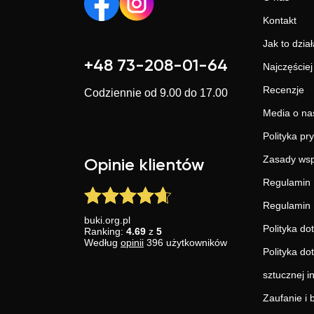
Kontakt
Jak to dział
+48 73-208-01-64
Najczęście
Recenzje
Codziennie od 9.00 do 17.00
Media o na
Polityka pr
Zasady wsp
Opinie klientów
Regulamin 
Regulamin 
buki.org.pl
Polityka do
Ranking:
4.69
z
5
Według
opinii
396
użytkowników
Polityka do
sztucznej in
Zaufanie i