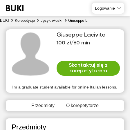
Logowanie
BUKI
Korepetycje
Język włoski
Giuseppe L.
Giuseppe Lacivita
100 zł/60 min
Skontaktuj się z
korepetytorem
pią
sob
nie
pon
wto
śro
7
8
9
10
11
12
I'm a graduate student available for online Italian lessons.
Brak
Brak
Brak
Brak
Brak
Brak
dostępnych
dostępnych
dostępnych
dostępnych
dostępnych
dostępny
Przedmioty
O korepetytorze
terminów
terminów
terminów
terminów
terminów
terminów
Przedmioty