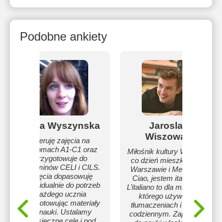
Podobne ankiety
Idalia Wyszynska
Jaroslaw
Wiszowaty
Oferuję zajęcia na
poziomach A1-C1 oraz
Miłośnik kultury Włoch, na
przygotowuje do
co dzień mieszkający w
egzaminów CELI i CILS.
Warszawie i Mediolanie.
Zajęcia dopasowuję
Ciao, jestem italianistą.
indywidualnie do potrzeb
L’italiano to dla mnie język,
każdego ucznia
którego używam w
przygotowując materiały
tłumaczeniach i w życiu
do nauki. Ustalamy
codziennym. Zapraszam
miesięczne cele i pod