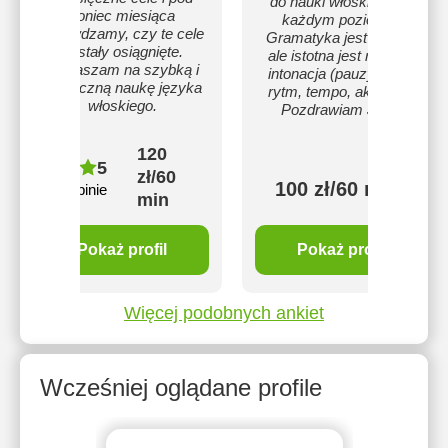
do nauki włoskiego na
koniec miesiąca
każdym poziomie.
sprawdzamy, czy te cele
Gramatyka jest ważna,
zostały osiągnięte.
ale istotna jest również
Zapraszam na szybką i
intonacja (pauzy, tonie,
skuteczną naukę języka
rytm, tempo, akcenty).
włoskiego.
Pozdrawiam Jarek
120
5
zł/60
100 zł/60 min
12 opinie
min
Pokaż profil
Pokaż profil
Więcej podobnych ankiet
Wcześniej oglądane profile