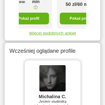
min
1 opinie
50 zł/60 min
Pokaż profil
Pokaż profil
Więcej podobnych ankiet
Wcześniej oglądane profile
Michalina C.
Jestem studentką