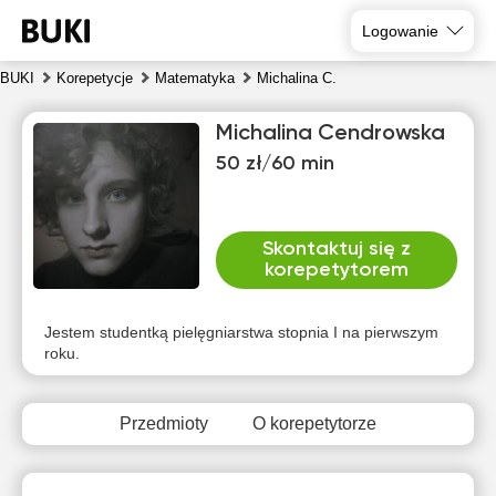
Logowanie
BUKI
Korepetycje
Matematyka
Michalina C.
Michalina Cendrowska
50 zł/60 min
Skontaktuj się z
korepetytorem
pon
wto
śro
czw
pią
sob
10
11
12
13
14
15
Jestem studentką pielęgniarstwa stopnia I na pierwszym
roku.
Brak
10:00
11:00
10:30
13:00
10:00
10:00
dostępnych
terminów
Przedmioty
O korepetytorze
10:30
11:30
11:00
20:00
10:30
10:30
11:00
12:00
11:30
11:00
11:00