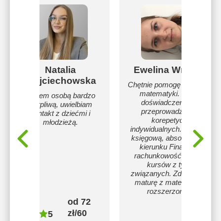
Natalia
Ewelina Wróbel
Wojciechowska
Chętnie pomogę w nauce
matematyki. Mam
Jestem osobą bardzo
doświadczenie w
cierpliwą, uwielbiam
przeprowadzaniu
kontakt z dziećmi i
korepetycji
młodzieżą.
indywidualnych. Jestem
księgową, absolwentką
kierunku Finanse i
rachunkowość i wielu
kursów z tym
związanych. Zdawałam
maturę z matematyki
rozszerzonej.
od 72
zł/60
5