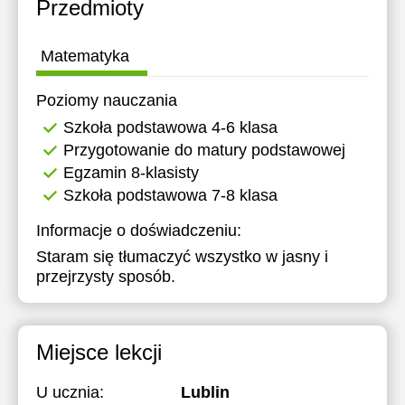
Przedmioty
11:30
12:00
11:30
11:30
12:00
12:30
12:00
12:00
Matematyka
13:00
12:30
12:30
Poziomy nauczania
13:00
13:00
Szkoła podstawowa 4-6 klasa
Przygotowanie do matury podstawowej
13:30
13:30
Egzamin 8-klasisty
14:00
14:00
Szkoła podstawowa 7-8 klasa
14:30
14:30
Informacje o doświadczeniu:
Staram się tłumaczyć wszystko w jasny i
15:00
15:00
przejrzysty sposób.
15:30
16:00
Miejsce lekcji
U ucznia:
Lublin