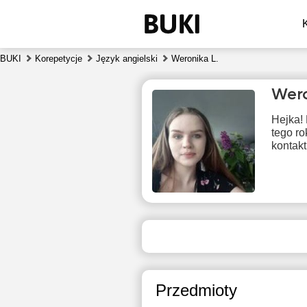
BUKI
Korepetycje
Język angielski
Weronika L.
Wero
Hejka! 
tego ro
kontakt
pon
10
16:30
1
17:00
1
Przedmioty
17:30
1