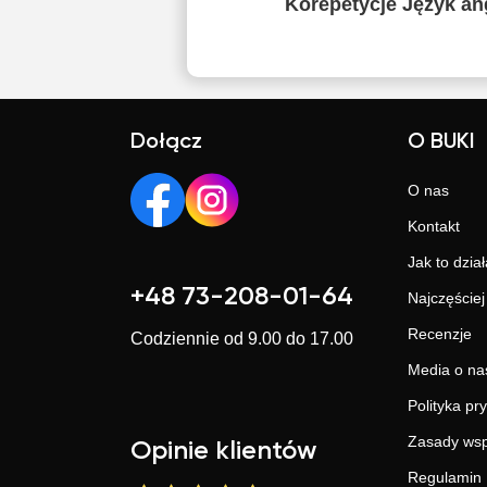
Korepetycje Język ang
Dołącz
O BUKI
O nas
Kontakt
Jak to dział
+48 73-208-01-64
Najczęście
Recenzje
Codziennie od 9.00 do 17.00
Media o na
Polityka pr
Zasady wsp
Opinie klientów
Regulamin 