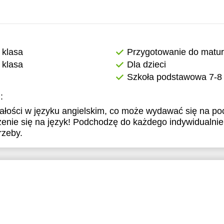
8:00
21:00
18:00
18:00
11:
8:30
18:30
18:30
12:
0:00
20:00
20:00
12:
 klasa
Przygotowanie do matu
 klasa
Dla dzieci
0:30
20:30
20:30
13:
Szkoła podstawowa 7-8 
1:00
21:00
21:00
13:
:
14:
ałości w języku angielskim, co może wydawać się na pocz
zenie się na język! Podchodzę do każdego indywidualni
14:
rzeby.
15:
15:
16:
16:
17: