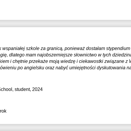
17:
21:
ak wspaniałej szkole za granicą, ponieważ dostałam stypendi
gię, dlatego mam najobszerniejsze słownictwo w tych dziedzin
ykiem i chętnie przekaże moją wiedzę i ciekawostki związane z W
wieniu po angielsku oraz nabyć umiejętności dyskutowania na
School
, student, 2024
 rok