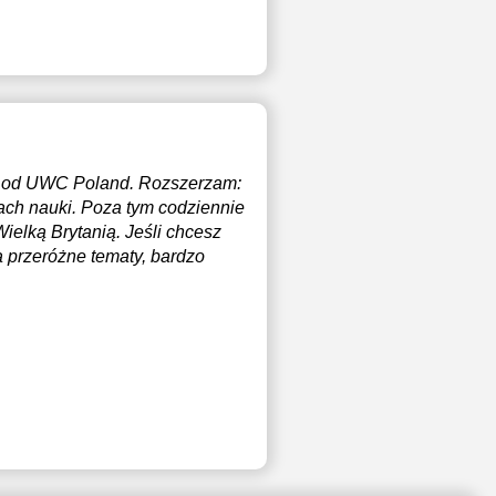
30
17:30
00
18:00
18:30
19:00
um od UWC Poland. Rozszerzam:
19:30
ach nauki. Poza tym codziennie
ielką Brytanią. Jeśli chcesz
20:00
 przeróżne tematy, bardzo
20:30
21:00