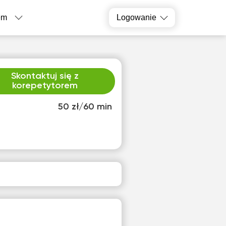
em
Logowanie
Skontaktuj się z
korepetytorem
50 zł/60 min
b
nie
5
16
00
10:00
30
10:30
00
11:00