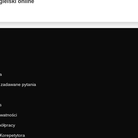
ielski online
a
j zadawane pytania
s
ywatności
ółpracy
Korepetytora