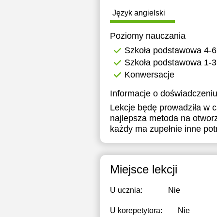
18:00
1
Język angielski
18:30
1
Poziomy nauczania
20:00
2
Szkoła podstawowa 4-6
Szkoła podstawowa 1-3
20:30
2
Konwersacje
21:00
2
Informacje o doświadczeniu
Lekcje będę prowadziła w c
najlepsza metoda na otwor
każdy ma zupełnie inne pot
Miejsce lekcji
U ucznia:
Nie
U korepetytora:
Nie