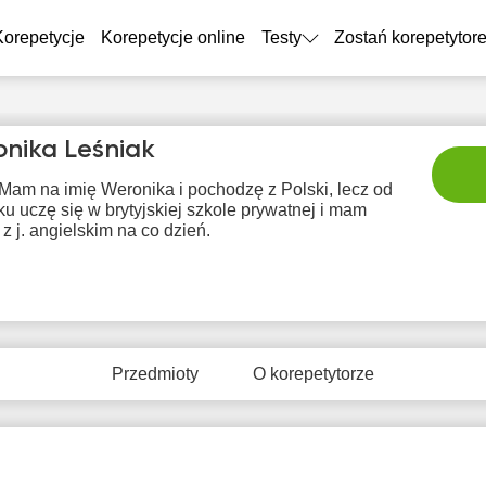
Korepetycje
Korepetycje online
Testy
Zostań korepetytor
nika Leśniak
Mam na imię Weronika i pochodzę z Polski, lecz od
ku uczę się w brytyjskiej szkole prywatnej i mam
 z j. angielskim na co dzień.
wto
śro
czw
pią
so
11
12
13
14
1
Przedmioty
O korepetytorze
6:30
19:30
16:30
16:30
10:
7:00
20:00
17:00
17:00
10:
7:30
20:30
17:30
17:30
11: