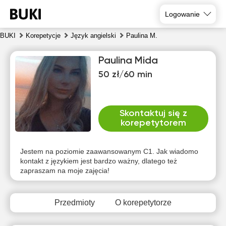
Logowanie
BUKI
Korepetycje
Język angielski
Paulina M.
Paulina Mida
50 zł/60 min
Skontaktuj się z
korepetytorem
pią
sob
nie
pon
wto
śro
7
8
9
10
11
12
Jestem na poziomie zaawansowanym C1. Jak wiadomo
kontakt z językiem jest bardzo ważny, dlatego też
zapraszam na moje zajęcia!
Brak
Brak
Brak
Brak
Brak
Brak
dostępnych
dostępnych
dostępnych
dostępnych
dostępnych
dostępny
terminów
terminów
terminów
terminów
terminów
terminów
Przedmioty
O korepetytorze