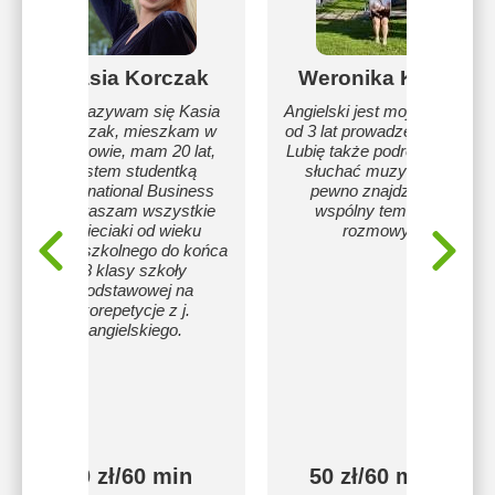
Kasia Korczak
Weronika Kałka
Hi! Nazywam się Kasia
Angielski jest moją pasją -
Korczak, mieszkam w
od 3 lat prowadzę zajęcia.
Krakowie, mam 20 lat,
Lubię także podróżować i
jestem studentką
słuchać muzyki - na
International Business
pewno znajdziemy
Zapraszam wszystkie
wspólny temat do
dzieciaki od wieku
rozmowy!
przedszkolnego do końca
8 klasy szkoły
podstawowej na
korepetycje z j.
angielskiego.
50 zł/60 min
50 zł/60 min