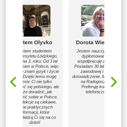
Artem Olyvko
Dorota Wiechno
Jestem studentem
Jestem nauczycielem
Uniwersytetu Łódzkiego,
dyplomowanym,
teraz na 3. roku. Od 3 lat
współpracuję z OKE.
mieszkam w Polsce, więc
Posiadam 30 lat praktyki
dobrze znam język i życie
zawodowej i duże
tutaj. Dzięki temu mogę
doświadczenie. Mieszkam
pomóc Ci nie tylko
na Radogoszczu.
nauczyć się polskiego, ale
Preferuję kontakt
także doradzić, jak
telefoniczny.
poradzić sobie w Polsce.
Moje lekcje są ciekawe,
pełne praktycznych
informacji, które
przydadzą Ci się na co
dzień!