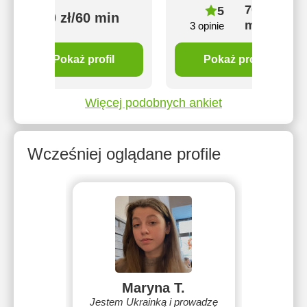
70 zł/60
5
70 zł/60 min
min
3 opinie
Pokaż profil
Pokaż profil
Więcej podobnych ankiet
Wcześniej oglądane profile
Maryna T.
Jestem Ukrainką i prowadzę