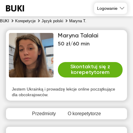
Logowanie
BUKI
Korepetycje
Język polski
Maryna T.
Maryna Talalai
50 zł/60 min
Skontaktuj się z
korepetytorem
sob
nie
pon
wto
śro
czw
8
9
10
11
12
13
Jestem Ukrainką i prowadzę lekcje online początkujące
dla obcokrajowców.
Brak
Brak
Brak
Brak
Brak
14:00
dostępnych
dostępnych
dostępnych
dostępnych
dostępnych
d
terminów
terminów
terminów
terminów
terminów
t
Przedmioty
O korepetytorze
14:30
15:00