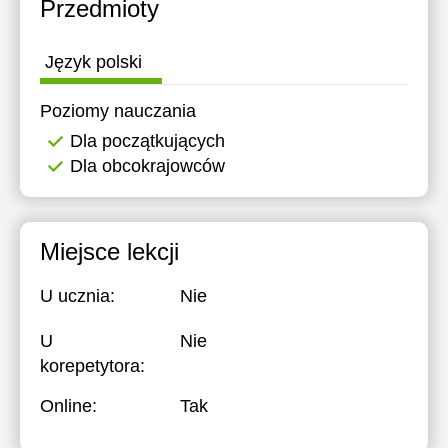
Przedmioty
15:30
16:00
Język polski
16:30
Poziomy nauczania
17:00
Dla początkujących
Dla obcokrajowców
Miejsce lekcji
U ucznia:
Nie
U
Nie
korepetytora:
Online:
Tak