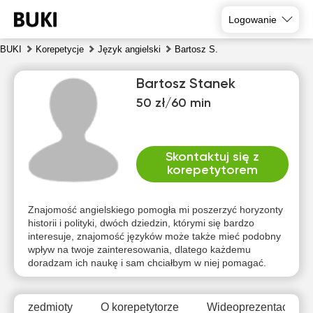
Logowanie
BUKI
Korepetycje
Język angielski
Bartosz S.
Bartosz Stanek
50 zł/60 min
Skontaktuj się z
korepetytorem
czw
pią
sob
nie
pon
wto
6
7
8
9
10
11
Znajomość angielskiego pomogła mi poszerzyć horyzonty
historii i polityki, dwóch dziedzin, którymi się bardzo
interesuje, znajomość języków może także mieć podobny
Brak
Brak
Brak
Br
14:00
10:00
10:00
wpływ na twoje zainteresowania, dlatego każdemu
dostępnych
dostępnych
dostępnych
dost
doradzam ich naukę i sam chciałbym w niej pomagać.
terminów
terminów
terminów
term
14:30
10:30
10:30
15:00
11:00
11:00
Przedmioty
O korepetytorze
Wideoprezentacja