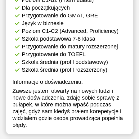
Poziom B1-B2 (Intermediate)
Dla początkujących
17:30
17:30
Przygotowanie do GMAT, GRE
18:00
18:00
Język w biznesie
Poziom C1-C2 (Advanced, Proficiency)
18:30
18:30
Szkoła podstawowa 7-8 klasa
19:00
19:00
Przygotowanie do matury rozszerzonej
Przygotowanie do TOEFL
19:30
19:30
Szkola średnia (profil podstawowy)
20:00
20:00
Szkola średnia (profil rozszerzony)
20:30
20:30
Informacje o doświadczeniu:
Zawsze jestem otwarty na nowych ludzi i
21:00
21:00
nowe doświadczenia, zdaję sobie sprawę z
pułapek, w które można wpaść podczas
zajęć, gdyż sam kiedyś brałem korepetycje i
widziałem gdzie osoba prowadząca popełnia
błędy.