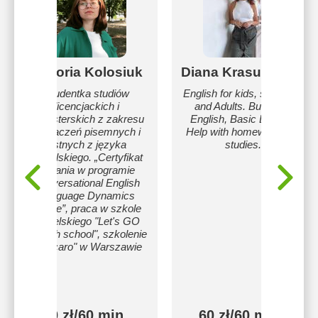
Victoria Kolosiuk
Diana Krasutskaya
Studentka studiów
English for kids, students,
licencjackich i
and Adults. Business
magisterskich z zakresu
English, Basic English.
tłumaczeń pisemnych i
Help with homework and
ustnych z języka
studies.
angielskiego. „Certyfikat
uznania w programie
Conversational English
Language Dynamics
Online”, praca w szkole
angielskiego "Let's GO
English school", szkolenie
z "Picaro" w Warszawie
50 zł/60 min
60 zł/60 min