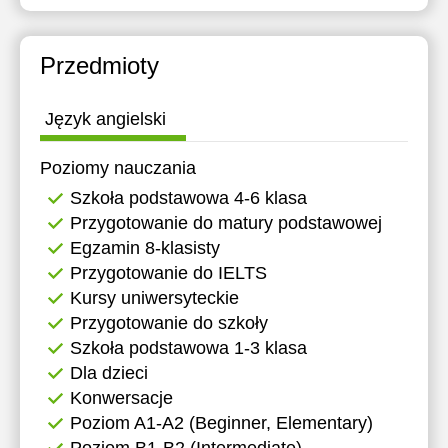
15:30
11:30
11:30
16:00
12:00
12:00
Przedmioty
16:30
12:30
12:30
Język angielski
17:00
13:00
13:00
Poziomy nauczania
17:30
13:30
13:30
Szkoła podstawowa 4-6 klasa
18:00
14:00
14:00
Przygotowanie do matury podstawowej
Egzamin 8-klasisty
18:30
14:30
14:30
Przygotowanie do IELTS
19:00
15:00
15:00
Kursy uniwersyteckie
Przygotowanie do szkoły
19:30
15:30
15:30
Szkoła podstawowa 1-3 klasa
20:00
16:00
16:00
Dla dzieci
Konwersacje
20:30
16:30
16:30
Poziom A1-A2 (Beginner, Elementary)
21:00
17:00
17:00