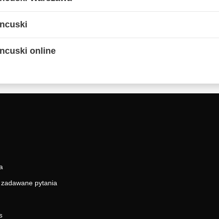
ancuski
ncuski online
a
j zadawane pytania
s