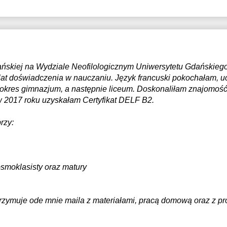
mańskiej na Wydziale Neofilologicznym Uniwersytetu Gdańskiego
lat doświadczenia w nauczaniu. Język francuski pokochałam, u
okres gimnazjum, a następnie liceum. Doskonaliłam znajomoś
w 2017 roku uzyskałam Certyfikat DELF B2.
rzy:
smoklasisty oraz matury
rzymuje ode mnie maila z materiałami, pracą domową oraz z pr