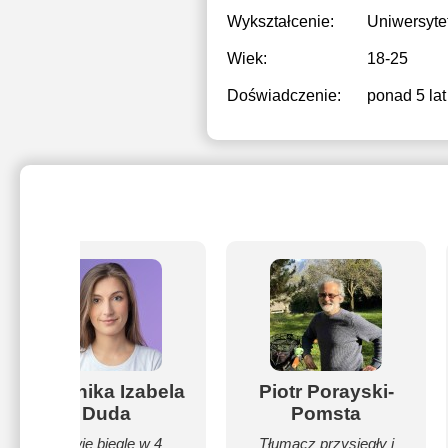
Wykształcenie:
Uniwersyte
Wiek:
18-25
Doświadczenie:
ponad 5 lat
Dominika Izabela
Piotr Porayski-
Duda
Pomsta
Mówię biegle w 4
Tłumacz przysięgły i