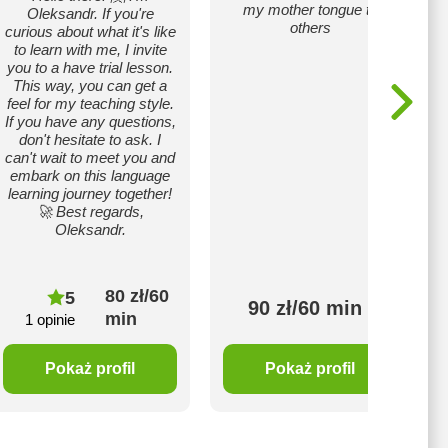
my mother tongue to
Oleksandr. If you're
others
curious about what it's like
to learn with me, I invite
you to a have trial lesson.
This way, you can get a
feel for my teaching style.
If you have any questions,
don't hesitate to ask. I
can't wait to meet you and
embark on this language
learning journey together!
🚀 Best regards,
Oleksandr.
80 zł/60
5
90 zł/60 min
min
1 opinie
Pokaż profil
Pokaż profil