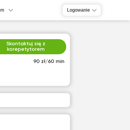
em
Logowanie
Skontaktuj się z
korepetytorem
90 zł/60 min
zw
pią
3
14
ak
Brak
pnych
dostępnych
inów
terminów