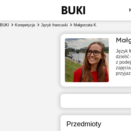
BUKI
Korepetycje
Język francuski
Małgorzata K.
Małg
Język f
dzielić
z podej
zajęci
przyjaz
sob
8
Brak
B
dostępnych
dos
terminów
ter
Przedmioty