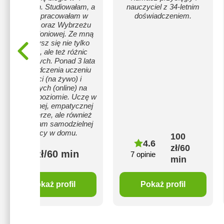
językach. Studiowałam, a
nauczyciel z 34-letnim
potem pracowałam w
doświadczeniem.
Paryżu oraz Wybrzeżu
Kości Słoniowej. Ze mną
nauczysz się nie tylko
języka, ale też różnic
kulturowych. Ponad 3 lata
doświadczenia uczeniu
dzieci (na żywo) i
dorosłych (online) na
każdym poziomie. Uczę w
przyjaznej, empatycznej
atmosferze, ale również
wymagam samodzielnej
pracy w domu.
100
4.6
zł/60
80 zł/60 min
7 opinie
min
Pokaż profil
Pokaż profil