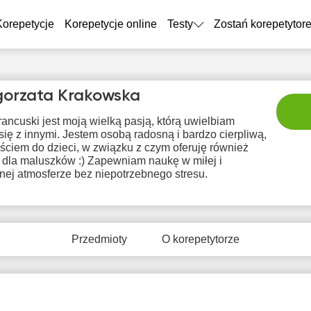
Korepetycje
Korepetycje online
Testy
Zostań korepetytor
orzata Krakowska
rancuski jest moją wielką pasją, którą uwielbiam
 się z innymi. Jestem osobą radosną i bardzo cierpliwą,
ściem do dzieci, w związku z czym oferuję również
a dla maluszków :) Zapewniam naukę w miłej i
nej atmosferze bez niepotrzebnego stresu.
nie
pon
wto
śro
c
9
10
11
12
1
Przedmioty
O korepetytorze
rak
Brak
Brak
Brak
Br
tępnych
dostępnych
dostępnych
dostępnych
dostę
minów
terminów
terminów
terminów
term