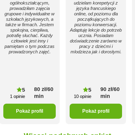
ogólnokształcącym,
udzielam korepetycji z
prowadziłam zajęcia
języka francuskiego
grupowe i indywidualne w
online, od poziomu dla
szkołach językowych, a
początkujących do
także w firmach. Jestem
poziomu konwersacji.
spokojna, cierpliwa,
Adaptuję lekcje do potrzeb
potrafię słuchać. Każdy
ucznia. Posiadam
człowiek jest inny i
doświadczenie zarówno w
pamiętam o tym podczas
pracy z dziećmi i
prowadzonych zajęć.
mlodzieza jak i dorosłymi.
80 zł/60
90 zł/60
5
5
min
min
1 opinie
10 opinie
Pokaż profil
Pokaż profil