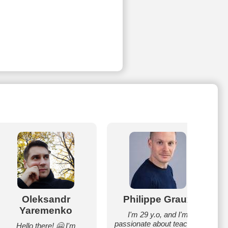
Oleksandr
Philippe Graux
Yaremenko
I'm 29 y.o, and I'm
passionate about teaching
Hello there! 🤗 I'm