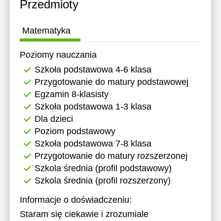
Przedmioty
15:30
11:30
11:30
16:00
12:00
12:00
Matematyka
16:30
12:30
12:30
Poziomy nauczania
17:00
13:00
13:00
Szkoła podstawowa 4-6 klasa
Przygotowanie do matury podstawowej
17:30
13:30
13:30
Egzamin 8-klasisty
18:00
14:00
14:00
Szkoła podstawowa 1-3 klasa
Dla dzieci
18:30
14:30
14:30
Poziom podstawowy
19:00
15:00
15:00
Szkoła podstawowa 7-8 klasa
Przygotowanie do matury rozszerzonej
19:30
15:30
15:30
Szkola średnia (profil podstawowy)
20:00
16:00
16:00
Szkola średnia (profil rozszerzony)
20:30
16:30
16:30
Informacje o doświadczeniu:
Staram się ciekawie i zrozumiale
21:00
17:00
17:00