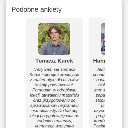
Podobne ankiety
Tomasz Kurek
Hanna Kedzi
Nazywam się Tomasz
Jestem naukow
Kurek i oferuję korepetycje
ponad 10 letnim s
z matematyki dla uczniów
badaniach w obs
szkoły podstawowej.
biologii nowotw
Pomagam w odrabianiu
immunologii oraz
lekcji, utrwalaniu materiału
zapalnych. Uzys
oraz przygotowaniu do
stopień doktora b
sprawdzianów i egzaminu
pracy dotyczą
ósmoklasisty. Do każdej
czynników które r
lekcji przygotowuję własne
programowaną ś
zadania i materiały,
komórki w nowotw
tłumacząc wszystko
Posiadam doświad