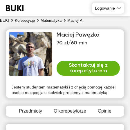
Logowanie
BUKI
Korepetycje
Matematyka
Maciej P.
Maciej Pawęzka
70 zł/60 min
Skontaktuj się z
korepetytorem
czw
pią
sob
nie
pon
wto
6
7
8
9
10
11
Jestem studentem matematyki i z chęcią pomogę każdej
osobie mającej jakiekolwiek problemy z matematyką.
Brak
Brak
Brak
Br
14:00
10:00
10:00
dostępnych
dostępnych
dostępnych
dost
terminów
terminów
terminów
term
Przedmioty
O korepetytorze
Opinie
14:30
10:30
10:30
15:00
11:00
11:00