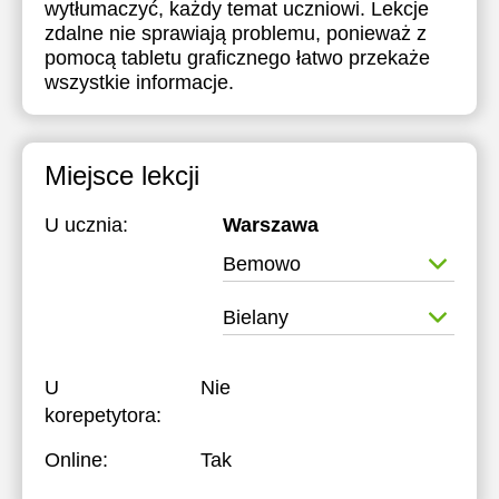
wytłumaczyć, każdy temat uczniowi. Lekcje
17:30
17:30
zdalne nie sprawiają problemu, ponieważ z
pomocą tabletu graficznego łatwo przekaże
18:00
18:00
wszystkie informacje.
18:30
18:30
19:00
19:00
Miejsce lekcji
19:30
19:30
U ucznia:
Warszawa
20:00
20:00
Bemowo
20:30
20:30
Bielany
21:00
21:00
U
Nie
korepetytora:
Online:
Tak