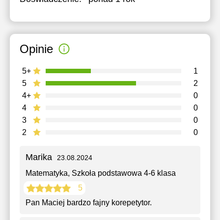
Opinie
5+
1
5
2
4+
0
4
0
3
0
2
0
Marika
23.08.2024
Matematyka
, Szkoła podstawowa 4-6 klasa
5
Pan Maciej bardzo fajny korepetytor.