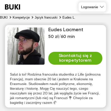
Logowanie
BUKI
Korepetycje
Język francuski
Eudes L.
Eudes Lacment
50 zł/60 min
Skontaktuj się z
korepetytorem
pią
sob
nie
pon
wto
śro
7
8
9
10
11
12
Salut à toi! Rodzima francuska studentka z Lille (północna
Francja), mam obecnie 20 lat i jestem w Krakowie na
Erasmusie. Studiowałem nauki polityczne, ekonomię,
Brak
Brak
Brak
Brak
10:00
10:00
literaturę i historię. Mogę Cię nauczyć tego, czego
dostępnych
dostępnych
dostępnych
dostępnych
dos
nauczyłam się przez 2O lat, jak wygląda życie we Francji,
terminów
terminów
terminów
terminów
te
10:30
10:30
jak romantyczni (lub nie) są Francuzi 💐 Chwyćcie za
bagietkę i zacznijmy razem 🥐
11:00
11:00