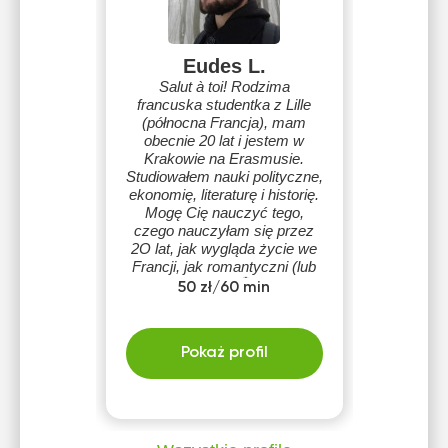
Eudes L.
Salut à toi! Rodzima
francuska studentka z Lille
(północna Francja), mam
obecnie 20 lat i jestem w
Krakowie na Erasmusie.
Studiowałem nauki polityczne,
ekonomię, literaturę i historię.
Mogę Cię nauczyć tego,
czego nauczyłam się przez
2O lat, jak wygląda życie we
Francji, jak romantyczni (lub
nie) są Francuzi 💐 Chwyćcie
50 zł/60 min
za bagietkę i zacznijmy
razem 🥐
Pokaż profil