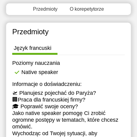
13:00
13:00
Przedmioty
O korepetytorze
13:30
13:30
14:00
14:00
Przedmioty
14:30
14:30
Język francuski
15:00
15:00
Poziomy nauczania
15:30
15:30
Native speaker
16:00
16:00
Informacje o doświadczeniu:
16:30
16:30
🛫 Planujesz pojechać do Paryża?
17:00
17:00
🏢Praca dla francuskiej firmy?
🎓 Poprawić swoje oceny?
17:30
17:30
Jako native speaker pomogę Ci zrobić
ogromne postępy w tematach, które chcesz
18:00
18:00
omówić.
Wychodząc od Twojej sytuacji, aby