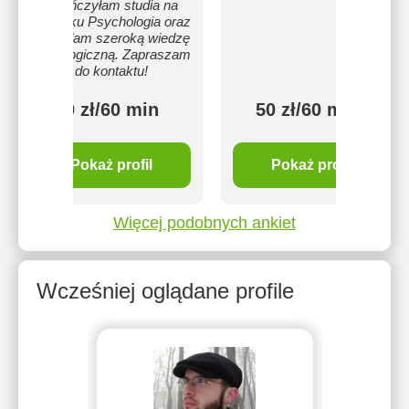
Skończyłam studia na
kierunku Psychologia oraz
posiadam szeroką wiedzę
pedagogiczną. Zapraszam
do kontaktu!
70 zł/60 min
50 zł/60 min
Pokaż profil
Pokaż profil
Więcej podobnych ankiet
Wcześniej oglądane profile