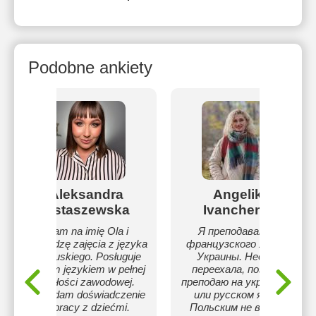
Podobne ankiety
Aleksandra
Angelika
Ostaszewska
Ivanchenko
Mam na imię Ola i
Я преподаватель
prowadzę zajęcia z języka
французского языка с
francuskiego. Posługuje
Украины. Недавно
się tym językiem w pełnej
переехала, поэтому
biegłości zawodowej.
преподаю на украинском
Posiadam doświadczenie
или русском языке.
w pracy z dziećmi.
Польским не владею.