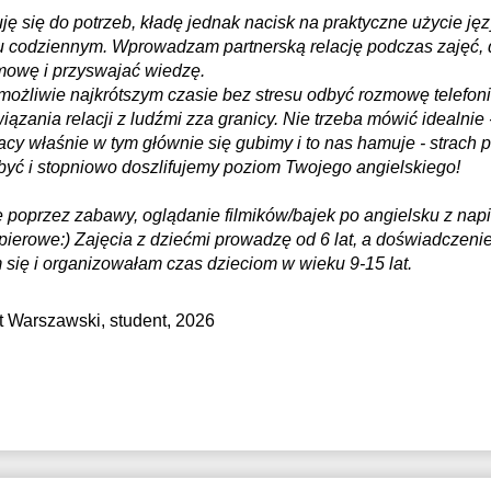
ę się do potrzeb, kładę jednak nacisk na praktyczne użycie jęz
codziennym. Wprowadzam partnerską relację podczas zajęć, dz
mowę i przyswajać wiedzę.
możliwie najkrótszym czasie bez stresu odbyć rozmowę telefoni
zania relacji z ludźmi zza granicy. Nie trzeba mówić idealnie -
cy właśnie w tym głównie się gubimy i to nas hamuje - strach 
być i stopniowo doszlifujemy poziom Twojego angielskiego!
e poprzez zabawy, oglądanie filmików/bajek po angielsku z napi
papierowe:) Zajęcia z dziećmi prowadzę od 6 lat, a doświadcze
 się i organizowałam czas dzieciom w wieku 9-15 lat.
t Warszawski
, student, 2026