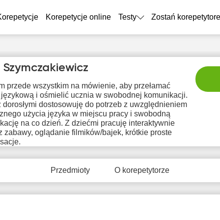
Korepetycje
Korepetycje online
Testy
Zostań korepetytor
a Szymczakiewicz
m przede wszystkim na mówienie, aby przełamać
 językową i ośmielić ucznia w swobodnej komunikacji.
z dorosłymi dostosowuję do potrzeb z uwzględnieniem
cznego użycia języka w miejscu pracy i swobodną
ację na co dzień. Z dziećmi pracuję interaktywnie
 zabawy, oglądanie filmików/bajek, krótkie proste
pon
wto
śro
czw
pi
sacje.
10
11
12
13
1
Przedmioty
O korepetytorze
rak
Brak
Brak
Brak
Br
tępnych
dostępnych
dostępnych
dostępnych
dostę
minów
terminów
terminów
terminów
term