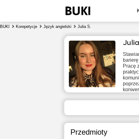
BUKI
Korepetycje
Język angielski
Julia S.
Juli
Stawia
barierę
Pracę 
prakty
komunik
poprzez
nie
konwer
9
Brak
B
dostępnych
dos
terminów
ter
Przedmioty