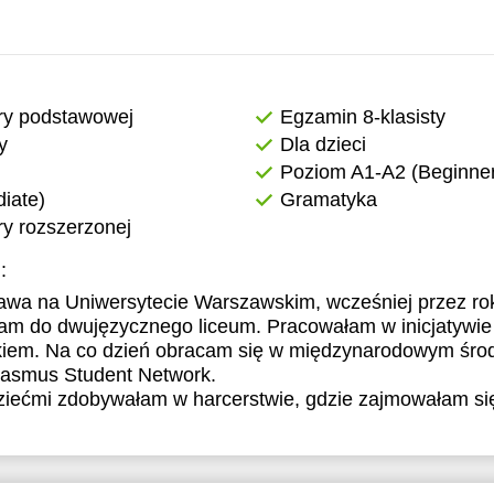
ry podstawowej
Egzamin 8-klasisty
y
Dla dzieci
Poziom A1-A2 (Beginner
iate)
Gramatyka
y rozszerzonej
:
awa na Uniwersytecie Warszawskim, wcześniej przez rok 
łam do dwujęzycznego liceum. Pracowałam w inicjatywie
ykiem. Na co dzień obracam się w międzynarodowym śro
rasmus Student Network.
ziećmi zdobywałam w harcerstwie, gdzie zajmowałam się