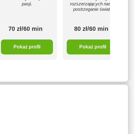
pasji.
rozszerzających nasze
postrzeganie świata
70 zł/60 min
80 zł/60 min
Pokaż profil
Pokaż profil