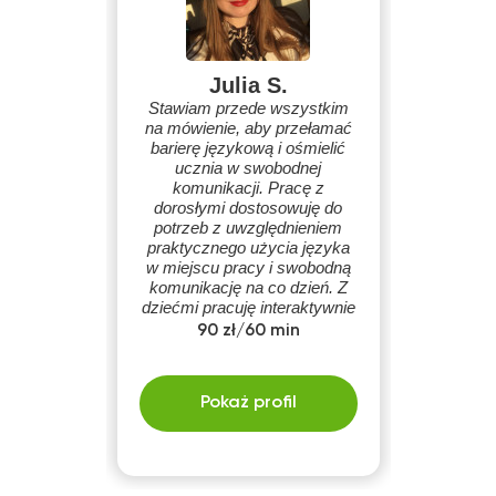
Julia S.
Stawiam przede wszystkim
na mówienie, aby przełamać
barierę językową i ośmielić
ucznia w swobodnej
komunikacji. Pracę z
dorosłymi dostosowuję do
potrzeb z uwzględnieniem
praktycznego użycia języka
w miejscu pracy i swobodną
komunikację na co dzień. Z
dziećmi pracuję interaktywnie
poprzez zabawy, oglądanie
90 zł/60 min
filmików/bajek, krótkie proste
konwersacje.
Pokaż profil