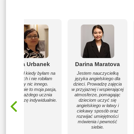
Ewa Urbanek
Darina Maratova
Uczę od kiedy byłam na
Jestem nauczycielką
studiach i nie robiłam
języka angielskiego dla
nigdy nic innego.
dzieci. Prowadzę zajęcia
Nauczanie to moja pasja,
w przyjaznej i wspierającej
a do każdego ucznia
atmosferze, pomagając
podchodzę indywidualnie.
dzieciom uczyć się
angielskiego w łatwy i
ciekawy sposób oraz
rozwijać umiejętności
mówienia i pewność
siebie.