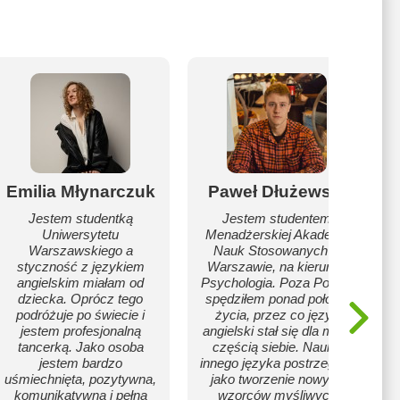
Emilia Młynarczuk
Paweł Dłużewski
Jestem studentką
Jestem studentem
Uniwersytetu
Menadżerskiej Akademii
Warszawskiego a
Nauk Stosowanych w
styczność z językiem
Warszawie, na kierunku
angielskim miałam od
Psychologia. Poza Polską
dziecka. Oprócz tego
spędziłem ponad połowę
podróżuje po świecie i
życia, przez co język
jestem profesjonalną
angielski stał się dla mnie
tancerką. Jako osoba
częścią siebie. Naukę
jestem bardzo
innego języka postrzegam
uśmiechnięta, pozytywna,
jako tworzenie nowych
komunikatywna i pełna
wzorców myśliwych