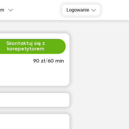
em
Logowanie
Skontaktuj się z
korepetytorem
90 zł/60 min
ą
sob
4
15
ak
Brak
pnych
dostępnych
inów
terminów