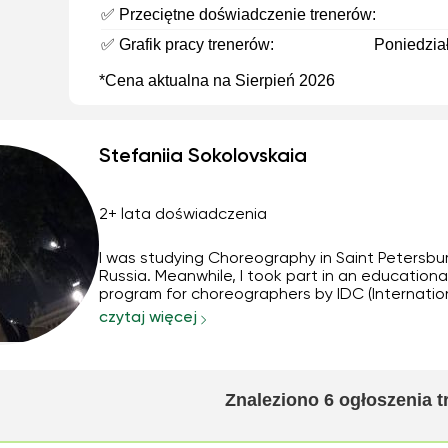
✅ Przeciętne doświadczenie trenerów:
✅ Grafik pracy trenerów:
Poniedział
*Cena aktualna na Sierpień 2026
Stefaniia Sokolovskaia
2+ lata doświadczenia
I was studying Choreography in Saint Petersbu
Russia. Meanwhile, I took part in an educationa
program for choreographers by IDC (Internatio
Dance Center, SPb, Russia). I have pretty big
czytaj więcej
experience in performing in a team and as a so
dancer too. Now I live in Spain and participate i
differe...
Znaleziono
6
ogłoszenia 