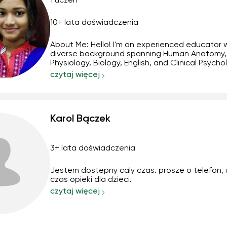
1 uczeń
10+ lata doświadczenia
About Me: Hello! I'm an experienced educator w
diverse background spanning Human Anatomy,
Physiology, Biology, English, and Clinical Psycho
With a Master's degree in Clinical Psychology 
czytaj więcej
passion for interdisciplinary learning, I offer
comprehensive online tuition tailored to your ind
Karol Bączek
3+ lata doświadczenia
Jestem dostepny caly czas. prosze o telefon, 
czas opieki dla dzieci.
czytaj więcej