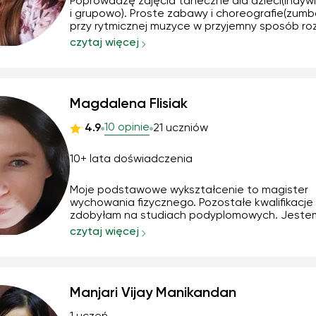
Poprowadzę zajęcia taneczne dla dzieci(indywi
i grupowo). Proste zabawy i choreografie(zumba
przy rytmicznej muzyce w przyjemny sposób ro
dzieci koordynację ruchową i słuchowo-ruchow
czytaj więcej
będą wspaniałą zabawą. Kroki i choreografie
dostosowane do umiejętności ruchowe i słuc
dziecka.
Magdalena Flisiak
10 opinie
4.9
21 uczniów
10+ lata doświadczenia
Moje podstawowe wykształcenie to magister
wychowania fizycznego. Pozostałe kwalifikacje
zdobyłam na studiach podyplomowych. Jeste
nauczycielem od 11 lat, kocham pracę z dziećmi 
czytaj więcej
młodzieżą. Metody i formy nauczania dostoso
potrzeb i możliwości uczniów.
Manjari Vijay Manikandan