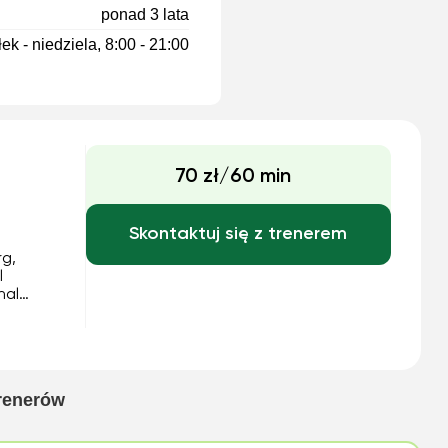
ponad 3 lata
ek - niedziela, 8:00 - 21:00
70 zł/60 min
Skontaktuj się z trenerem
rg,
l
nal
lo
n
trenerów