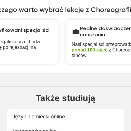
zego warto wybrać lekcje z Choreografii 
Realne doświadczen
💼
fikowani specjaliści
nauczaniu
cjalistą przechodzi
Nasi specjaliści przeprowadz
 po rejestracji na
ponad 100 zajęć
z Choreogra
e
tańców
Także studiują
Język niemiecki online