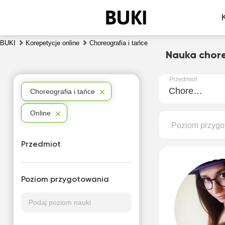
BUKI
Korepetycje online
Choreografia i tańce
Nauka chore
Przedmiot
Choreografia i tańce
Choreografia i tańce
Online
Poziom przygo
Przedmiot
Poziom przygotowania