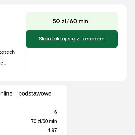
50 zł/60 min
Skontaktuj się z trenerem
ztatach
ć
ję
m
szać
wój
оnline - podstawowe
6
70 zł/60 min
4.97