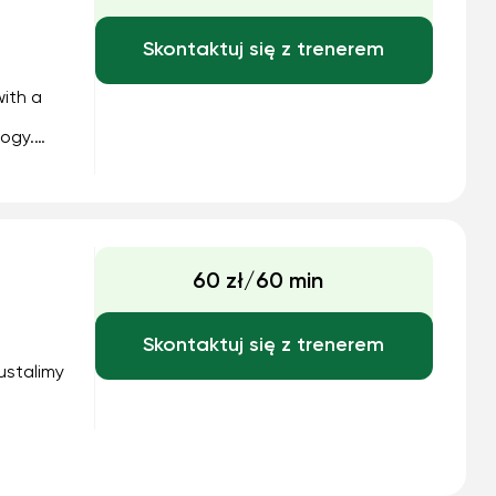
Skontaktuj się z trenerem
ith a
logy.
and a
i...
60 zł/60 min
Skontaktuj się z trenerem
ustalimy