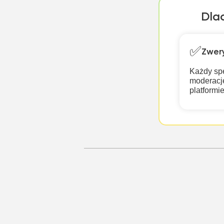
Dlac
✅
Zwery
Każdy spe
moderację
platformi