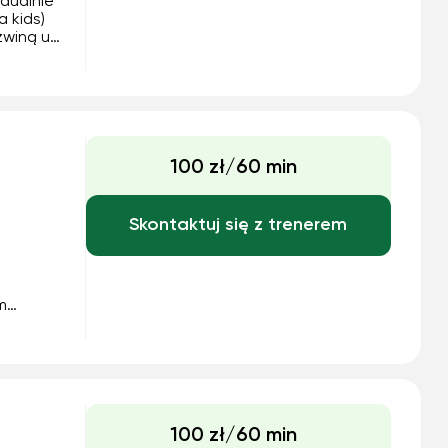
dualnie
 kids)
zwiną u
ą oraz
howe
100 zł/60 min
Skontaktuj się z trenerem
m
i
wuję do
100 zł/60 min