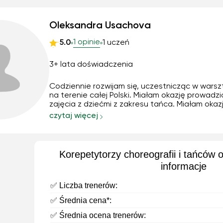
Oleksandra Usachova
1 opinie
5.0
1 uczeń
3+ lata doświadczenia
Codziennie rozwijam się, uczestnicząc w wars
na terenie całej Polski. Miałam okazję prowadzi
zajęcia z dziećmi z zakresu tańca. Miałam okaz
również być animatorką dla młodzieży na letni
czytaj więcej
obozie. Codziennie trenuję, starając się polep
swoje umiejętności, jednocześnie podnosząc s
prog...
Korepetytorzy choreografii i tańców 
informacje
✅ Liczba trenerów:
✅ Średnia cena*:
✅ Średnia ocena trenerów: