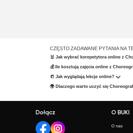
CZĘSTO ZADAWANE PYTANIA NA T
🥇 Jak wybrać korepetytora online z Cho
💰 Ile kosztują zajęcia online z Choreogr
W kategorie Choreografia i tańce o
doświadczenie oraz informacje o wyk
📒 Jak wyglądają lekcje online?
Ceny za lekcje online w tej kategorii
pod przyciskiem kontaktu).
🌍 Dlaczego warto uczyć się Choreografi
Zajęcia odbywają się głównie przez
Twoich potrzeb.
Lekcje online to oszczędność czasu, 
o dobrego nauczyciela.
Dołącz
O BUKI
O nas