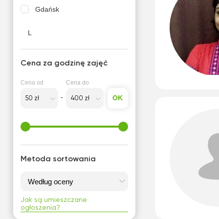
Gdańsk
L
Legnica
Cena za godzinę zajęć
O
Cena od
Cena do
Olsztyn
OK
Metoda sortowania
Jak są umieszczane
ogłoszenia?