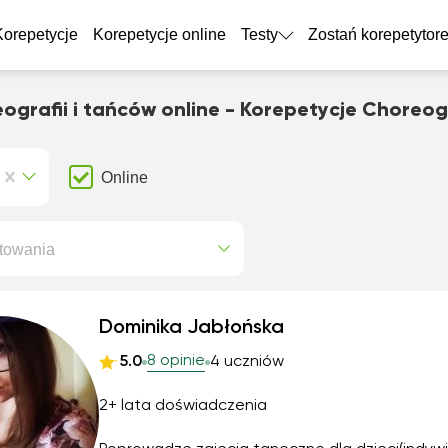
Korepetycje
Korepetycje online
Testy
Zostań korepetytor
ografii i tańców online - Korepetycje Choreogr
Online
towania
Dominika Jabłońska
8 opinie
5.0
4 uczniów
2+ lata doświadczenia