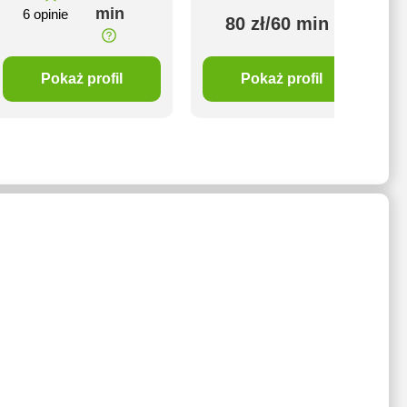
min
6 opinie
80 zł/60 min
Pokaż profil
Pokaż profil