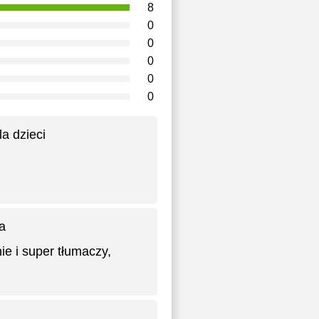
8
0
0
0
0
0
la dzieci
a
ie i super tłumaczy,