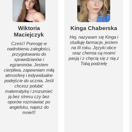
Wiktoria
Kinga Chaberska
Maciejczyk
Hej, nazywam się Kinga i
studiuję farmacje, jestem
Cześć! Pomogę w
na III roku. Języki obce
nadrobieniu zaległości,
oraz chemia są moimi
przygotowaniu do
pasją i z chęcią się z nią z
sprawdzianów i
Tobą podzielę
egzaminów. Jestem
cierpliwa, zapewniam miłą
atmosferę i indywidualne
podejście do ucznia. Jeśli
chcesz polubić
matematykę i zrozumieć
ją bez stresu czy bez
oporów rozmawiać po
angielsku, napisz do
mnie!!!