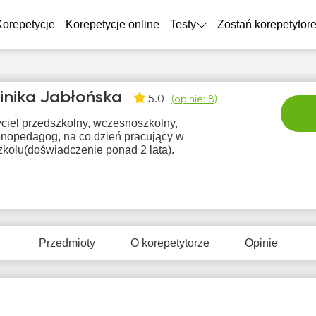
Korepetycje
Korepetycje online
Testy
Zostań korepetytor
nika Jabłońska
5.0
(
opinie: 8
)
ciel przedszkolny, wczesnoszkolny,
renopedagog, na co dzień pracujący w
zkolu(doświadczenie ponad 2 lata).
sob
nie
pon
wto
śr
8
9
10
11
1
Przedmioty
O korepetytorze
Opinie
Brak
Brak
Br
0:00
10:00
dostępnych
dostępnych
dostę
terminów
terminów
term
0:30
10:30
1:00
11:00