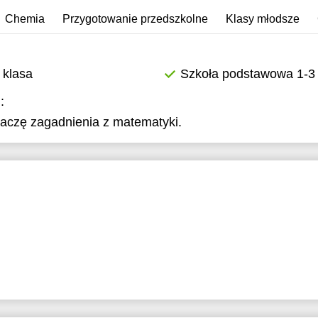
11:30
Chemia
Przygotowanie przedszkolne
Klasy młodsze
12:00
12:30
 klasa
Szkoła podstawowa 1-3 
13:00
:
aczę zagadnienia z matematyki.