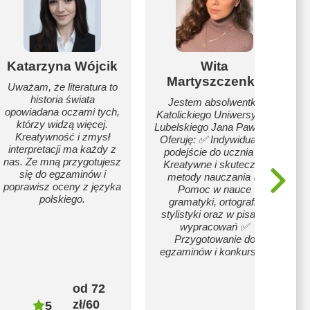
Katarzyna Wójcik
Wita
Martyszczenko
Uważam, że literatura to
historia świata
Jestem absolwentką
opowiadana oczami tych,
Katolickiego Uniwersytetu
którzy widzą więcej.
Lubelskiego Jana Pawła II.
Kreatywność i zmysł
Oferuję: ✅ Indywidualne
interpretacji ma każdy z
podejście do ucznia ✅
nas. Ze mną przygotujesz
Kreatywne i skuteczne
się do egzaminów i
metody nauczania ✅
poprawisz oceny z języka
Pomoc w nauce
polskiego.
gramatyki, ortografii,
stylistyki oraz w pisaniu
wypracowań ✅
Przygotowanie do
egzaminów i konkursów
od 72
zł/60
5