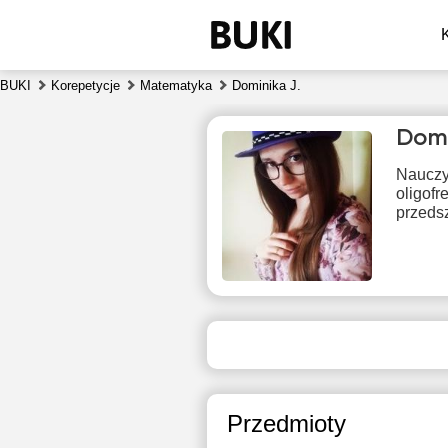
BUKI
Korepetycje
Matematyka
Dominika J.
Domi
Nauczy
oligof
przeds
pią
7
18:00
2
18:30
2
Przedmioty
19:00
2