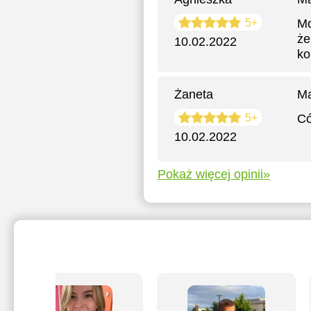
5+
Mo
że
10.02.2022
ko
Żaneta
Ma
5+
Có
10.02.2022
Pokaż więcej opinii»