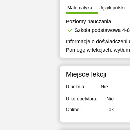
19:30
Matematyka
Język polski
20:00
Poziomy nauczania
20:30
Szkoła podstawowa 4-6
21:00
Informacje o doświadczeniu
Pomogę w lekcjach, wytłum
Miejsce lekcji
U ucznia:
Nie
U korepetytora:
Nie
Online:
Tak