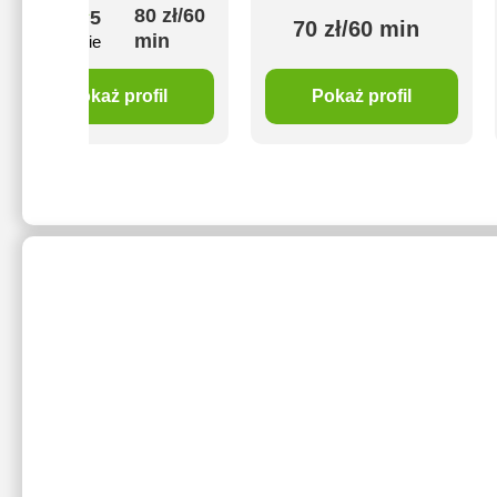
80 zł/60
5
70 zł/60 min
min
4 opinie
Pokaż profil
Pokaż profil