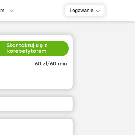
em
Logowanie
Skontaktuj się z
korepetytorem
60 zł/60 min
o
czw
2
13
ak
Brak
pnych
dostępnych
inów
terminów