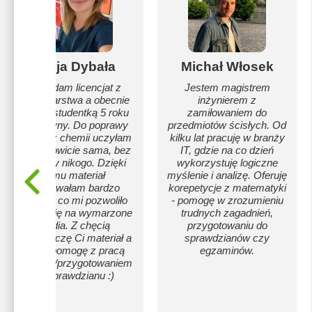
Alicja Dybała
Michał Włosek
Posiadam licencjat z
Jestem magistrem
pielęgniarstwa a obecnie
inżynierem z
jestem studentką 5 roku
zamiłowaniem do
medycyny. Do poprawy
przedmiotów ścisłych. Od
matury z chemii uczyłam
kilku lat pracuję w branży
się całkowicie sama, bez
IT, gdzie na co dzień
pomocy nikogo. Dzięki
wykorzystuję logiczne
temu materiał
myślenie i analizę. Oferuję
opanowałam bardzo
korepetycje z matematyki
dobrze, co mi pozwoliło
- pomogę w zrozumieniu
dostać się na wymarzone
trudnych zagadnień,
studia. Z chęcią
przygotowaniu do
wytłumaczę Ci materiał a
sprawdzianów czy
także pomogę z pracą
egzaminów.
domową/przygotowaniem
do sprawdzianu :)