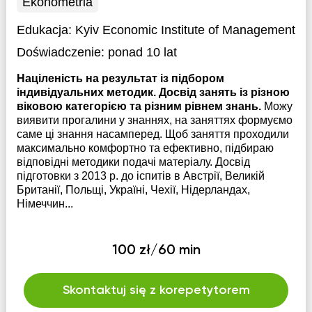
Ekonometria
Edukacja:
Kyiv Economic Institute of Management
Doświadczenie:
ponad 10 lat
Націленість на результат із підбором
індивідуальних методик. Досвід занять із різною
віковою категорією та різним рівнем знань.
Можу
виявити прогалини у знаннях, на заняттях формуємо
саме ці знання насамперед. Щоб заняття проходили
максимально комфортно та ефективно, підбираю
відповідні методики подачі матеріалу. Досвід
підготовки з 2013 р. до іспитів в Австрії, Великій
Британії, Польщі, Україні, Чехії, Нідерландах,
Німеччин...
100 zł/60 min
Skontaktuj się z korepetytorem