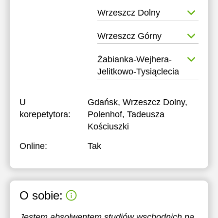
Wrzeszcz Dolny
Wrzeszcz Górny
Żabianka-Wejhera-
Jelitkowo-Tysiąclecia
U
Gdańsk, Wrzeszcz Dolny,
korepetytora:
Polenhof, Tadeusza
Kościuszki
Online:
Tak
O sobie:
Jestem absolwentem studiów wschodnich na