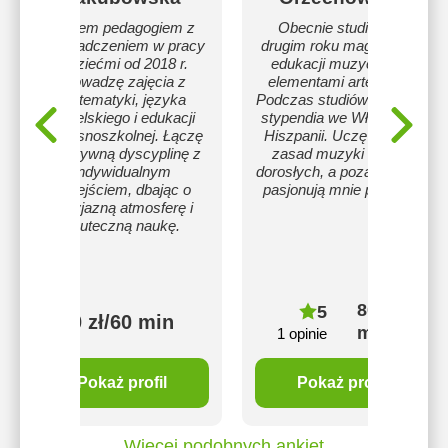
Jestem pedagogiem z
Obecnie studiuję na
doświadczeniem w pracy
drugim roku magisterki z
z dziećmi od 2018 r.
edukacji muzycznej z
Prowadzę zajęcia z
elementami arteterapii.
matematyki, języka
Podczas studiów odbyłam
angielskiego i edukacji
stypendia we Włoszech i
wczesnoszkolnej. Łączę
Hiszpanii. Uczę śpiewu,
pozytywną dyscyplinę z
zasad muzyki dzieci i
indywidualnym
dorosłych, a poza muzyką
podejściem, dbając o
pasjonują mnie podróże.
przyjazną atmosferę i
skuteczną naukę.
80 zł/60
5
80 zł/60 min
min
1 opinie
Pokaż profil
Pokaż profil
Więcej podobnych ankiet