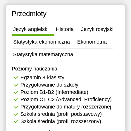
18:30
Przedmioty
19:00
19:30
Język angielski
Historia
Język rosyjski
20:00
Statystyka ekonomiczna
Ekonometria
Statystyka matematyczna
Poziomy nauczania
Egzamin 8-klasisty
Przygotowanie do szkoły
Poziom B1-B2 (Intermediate)
Poziom C1-C2 (Advanced, Proficiency)
Przygotowanie do matury rozszerzonej
Szkola średnia (profil podstawowy)
Szkola średnia (profil rozszerzony)