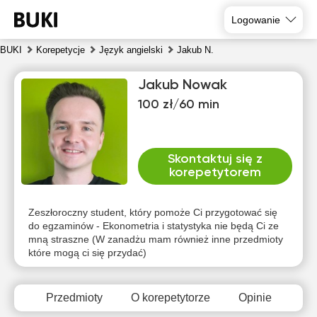
Logowanie
BUKI
Korepetycje
Język angielski
Jakub N.
Jakub Nowak
100 zł/60 min
Skontaktuj się z
korepetytorem
pią
sob
nie
pon
wto
śro
7
8
9
10
11
12
Zeszłoroczny student, który pomoże Ci przygotować się
do egzaminów - Ekonometria i statystyka nie będą Ci ze
mną straszne (W zanadżu mam również inne przedmioty
Brak
Brak
Brak
Brak
Brak
17:00
które mogą ci się przydać)
dostępnych
dostępnych
dostępnych
dostępnych
dostępnych
d
terminów
terminów
terminów
terminów
terminów
t
17:30
Przedmioty
O korepetytorze
Opinie
18:00