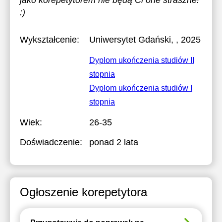
jako korepetytorem nie będą Ci one straszne!
:)
Wykształcenie:
Uniwersytet Gdański
, , 2025
Dyplom ukończenia studiów II
stopnia
Dyplom ukończenia studiów I
stopnia
Wiek:
26-35
Doświadczenie:
ponad 2 lata
Ogłoszenie korepetytora