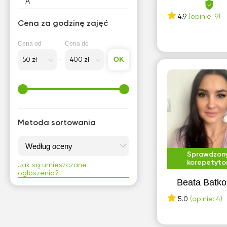
A
4.9
(opinie: 9)
Aleksandrów Łódzki
Cena za godzinę zajęć
B
Cena od
Cena do
Białystok
OK
Bielsko-Biała
Bolesławiec
Brwinów
Metoda sortowania
C
Chorzów
Sprawdzon
korepetyto
Jak są umieszczane
Częstochowa
ogłoszenia?
Beata Batko
G
5.0
(opinie: 4)
Gdańsk
Gdynia