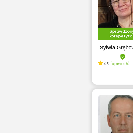
Pabianice
Piastów
Piła
Płock
Sprawdzon
korepetyto
Pruszków
Sylwia Grębo
Przemyśl
Puławy
4.9
(opinie: 5)
R
Radom
Rumia
S
Siedlce
Sochaczew