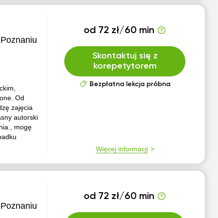
od 72 zł/60 min
 Poznaniu
Skontaktuj się z
korepetytorem
Bezpłatna lekcja próbna
eckim,
żone. Od
zę zajęcia
sny autorski
nia., mogę
padku
Więcej informacji
od 72 zł/60 min
 Poznaniu