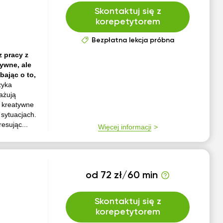
Skontaktuj się z
korepetytorem
Bezpłatna lekcja próbna
z pracy z
tywne, ale
bając o to,
zyka
ażują
, kreatywne
 sytuacjach.
resując...
Więcej informacji
od 72 zł/60 min
Skontaktuj się z
korepetytorem