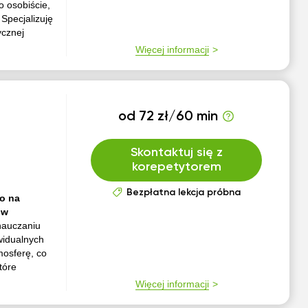
o osobiście,
 Specjalizuję
ycznej
Więcej informacji
od 72 zł/60 min
Skontaktuj się z
korepetytorem
Bezpłatna lekcja próbna
go na
 w
nauczaniu
widualnych
mosferę, co
tóre
Więcej informacji