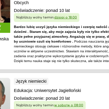
Obcych
Doświadczenie:
ponad 10 lat
Najbliższy wolny termin:
dzisiaj o 18:00
y
Bardzo lubię uczyć języka niemieckiego i czerpię radość 
r
dziećmi . Staram się, aby moje zajęcia były nie tylko efek
także pełne przyjaznej atmosfery. Angażuję się w pracę, d
wska
by uczniowie czuli się komfortowo .
Podczas nauczania ję
niemieckiego stosuję ciekawe i różnorodne metody, które ang
uczniów w aktywne uczestnictwo. Stawiam na interaktywność
zadania oraz praktyczne wykorzystanie języka w codziennych
Dzięki temu nauka staje się nie tylko skuteczna, ale także inte
Język niemiecki
Edukacja:
Uniwersytet Jagielloński
Doświadczenie:
ponad 20 lat
Najbliższy wolny termin:
w sobotę o 08:00