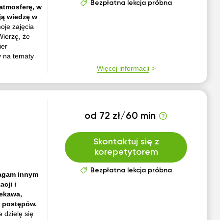
Bezpłatna lekcja próbna
 atmosferę, w
ją wiedzę w
oje zajęcia
Wierzę, że
ier
y na tematy
Więcej informacji
od 72 zł/60 min
Skontaktuj się z
korepetytorem
Bezpłatna lekcja próbna
magam innym
cji i
iekawa,
h postępów.
 dzielę się