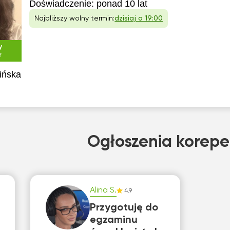
Doświadczenie:
ponad 10 lat
Najbliższy wolny termin:
dzisiaj o 19:00
y
r
ińska
Ogłoszenia korepe
Alina S.
4.9
Przygotuję do
egzaminu