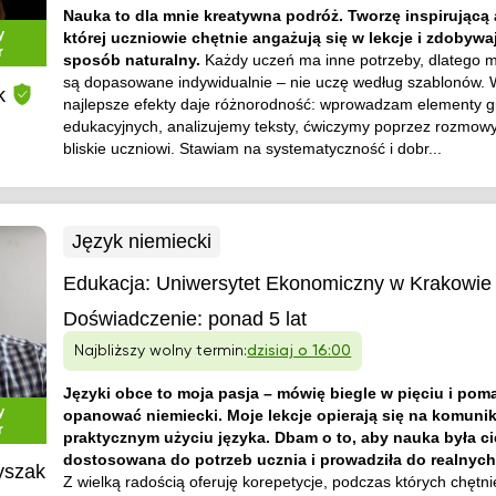
Nauka to dla mnie kreatywna podróż. Tworzę inspirującą
y
której uczniowie chętnie angażują się w lekcje i zdobywa
r
sposób naturalny.
Każdy uczeń ma inne potrzeby, dlatego m
są dopasowane indywidualnie – nie uczę według szablonów. 
k
najlepsze efekty daje różnorodność: wprowadzam elementy g
edukacyjnych, analizujemy teksty, ćwiczymy poprzez rozmow
bliskie uczniowi. Stawiam na systematyczność i dobr...
Język niemiecki
Edukacja:
Uniwersytet Ekonomiczny w Krakowie
Doświadczenie:
ponad 5 lat
Najbliższy wolny termin:
dzisiaj o 16:00
Języki obce to moja pasja – mówię biegle w pięciu i po
y
opanować niemiecki. Moje lekcje opierają się na komunika
r
praktycznym użyciu języka. Dbam o to, aby nauka była c
dostosowana do potrzeb ucznia i prowadziła do realnyc
yszak
Z wielką radością oferuję korepetycje, podczas których chętnie