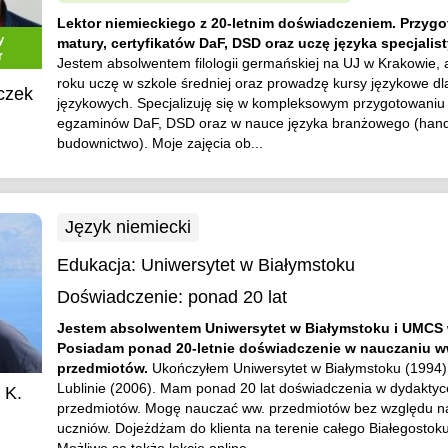
Lektor niemieckiego z 20-letnim doświadczeniem. Przyg
y
matury, certyfikatów DaF, DSD oraz uczę języka specjalis
r
Jestem absolwentem filologii germańskiej na UJ w Krakowie,
roku uczę w szkole średniej oraz prowadzę kursy językowe dla 
czek
językowych. Specjalizuję się w kompleksowym przygotowaniu
egzaminów DaF, DSD oraz w nauce języka branżowego (hand
budownictwo). Moje zajęcia ob...
Język niemiecki
Edukacja:
Uniwersytet w Białymstoku
Doświadczenie:
ponad 20 lat
Jestem absolwentem Uniwersytet w Białymstoku i UMCS 
Posiadam ponad 20-letnie doświadczenie w nauczaniu w
przedmiotów.
Ukończyłem Uniwersytet w Białymstoku (1994
Lublinie (2006). Mam ponad 20 lat doświadczenia w dydaktyc
 K.
przedmiotów. Mogę nauczać ww. przedmiotów bez względu na 
uczniów. Dojeżdżam do klienta na terenie całego Białegostoku 