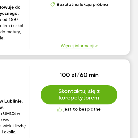
Bezpłatna lekcja próbna
otowuję do
tycznego.
 a od 1997
firm i szkół
 do matury,
el,
Więcej informacji
100 zł/60 min
Skontaktuj się z
korepetytorem
w Lublinie.
w.
jest to bezpłatne
) i UMCS w
e ww.
wiek i liczbę
i okolic.