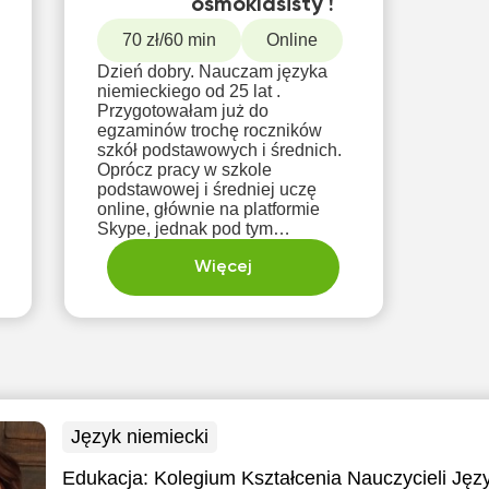
ósmoklasisty !
70 zł/60 min
Online
Dzień dobry. Nauczam języka
niemieckiego od 25 lat .
Przygotowałam już do
egzaminów trochę roczników
szkół podstawowych i średnich.
Oprócz pracy w szkole
podstawowej i średniej uczę
online, głównie na platformie
Skype, jednak pod tym
względem dostosuję się też do
innych komunikatorów. Uczę na
Więcej
wszy
Język niemiecki
Edukacja:
Kolegium Kształcenia Nauczycieli Ję