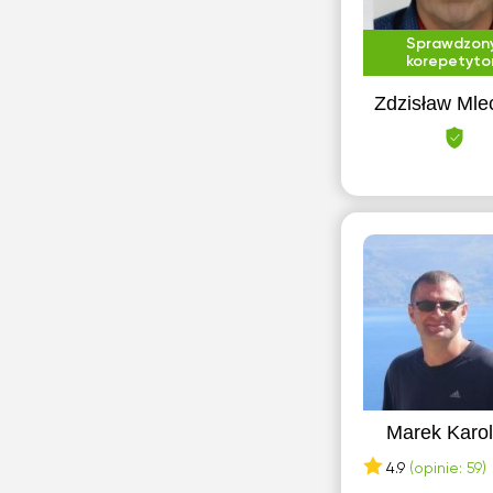
Sopot
Sprawdzon
Sosnowiec
korepetyto
Suwałki
Zdzisław Mle
Ś
Świdnica
Świętochłowice
S
Szczecin
T
Toruń
Marek Karol
Tychy
4.9
(opinie: 59)
W