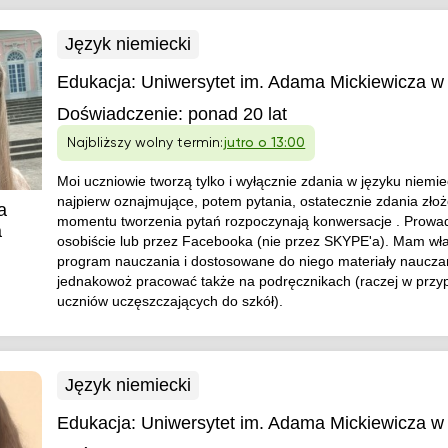
Język niemiecki
Edukacja:
Uniwersytet im. Adama Mickiewicza w
Doświadczenie:
ponad 20 lat
Najbliższy wolny termin:
jutro o 13:00
Moi uczniowie tworzą tylko i wyłącznie zdania w języku niemi
najpierw oznajmujące, potem pytania, ostatecznie zdania zło
a
momentu tworzenia pytań rozpoczynają konwersacje . Prowad
a
osobiście lub przez Facebooka (nie przez SKYPE'a). Mam wła
program nauczania i dostosowane do niego materiały naucza
jednakowoż pracować także na podręcznikach (raczej w przy
uczniów uczęszczających do szkół).
Język niemiecki
Edukacja:
Uniwersytet im. Adama Mickiewicza w