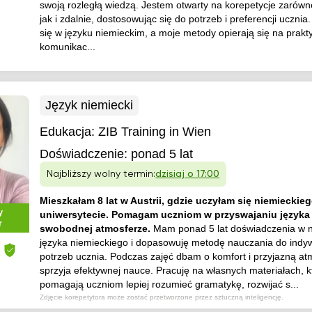
swoją rozległą wiedzą. Jestem otwarty na korepetycje zarówn
jak i zdalnie, dostosowując się do potrzeb i preferencji ucznia.
się w języku niemieckim, a moje metody opierają się na prakt
komunikac...
Język niemiecki
Edukacja:
ZIB Training in Wien
Doświadczenie:
ponad 5 lat
Najbliższy wolny termin:
dzisiaj o 17:00
Mieszkałam 8 lat w Austrii, gdzie uczyłam się niemieckie
y
uniwersytecie. Pomagam uczniom w przyswajaniu języka
r
swobodnej atmosferze.
Mam ponad 5 lat doświadczenia w 
języka niemieckiego i dopasowuję metodę nauczania do indy
potrzeb ucznia. Podczas zajęć dbam o komfort i przyjazną at
sprzyja efektywnej nauce. Pracuję na własnych materiałach, k
pomagają uczniom lepiej rozumieć gramatykę, rozwijać s...
Zdjęcie korepetytora może zostać przetworzone przez sztuczną inteligencję.