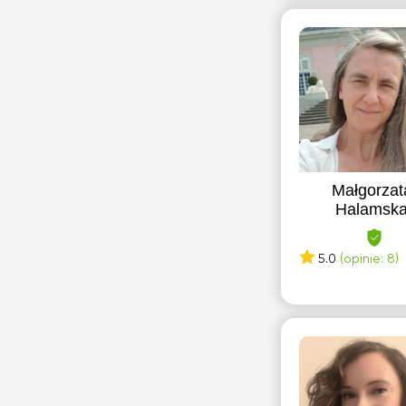
Gliwice
Grodzisk Mazowiecki
H
Halinów
J
Małgorzat
Jaworzno
Halamsk
Józefów
5.0
(opinie: 8)
K
Kalisz
Katowice
Kielce
Kołobrzeg