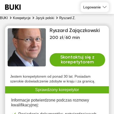
Logowanie
BUKI
Korepetycje
Język polski
Ryszard Z.
Ryszard Zajączkowski
200 zł/60 min
Skontaktuj się z
korepetytorem
nie
pon
wto
śro
czw
pią
9
10
11
12
13
14
Jestem korepetytorem od ponad 30 lat. Posiadam
szerokie doświadczenie zdobyte w kraju i za granicą.
Brak
Brak
Brak
Brak
Brak
Brak
Sprawdzony korepetytor
dostępnych
dostępnych
dostępnych
dostępnych
dostępnych
dostępny
terminów
terminów
terminów
terminów
terminów
terminów
Informacje potwierdzone podczas rozmowy
kwalifikacyjnej: