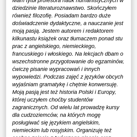
Mam tytuł profesora nauk humanistycznych w
dziedzinie literaturoznawstwo. Skończyłem
również filozofię. Posiadam bardzo duże
doświadczenie dydaktyczne, a nauczanie jest
moją pasją. Jestem autorem i redaktorem
kilkunastu książek oraz tłumaczem ponad stu
prac z angielskiego, niemieckiego,
francuskiego i włoskiego. Na lekcjach dbam o
wszechstronne przygotowanie do egzaminów,
ćwiczę pisanie wypracowań i innych
wypowiedzi. Podczas zajęć z języków obcych
wyjaśniam gramatykę i chętnie konwersuję.
Moją pasją jest też historia Polski i Europy,
której uczyłem choćby studentów
zagranicznych. Od wielu lat prowadzę kursy
dla cudzoziemców, na których mogę
posługiwać się językiem angielskim,
niemieckim lub rosyjskim. Organizuję też