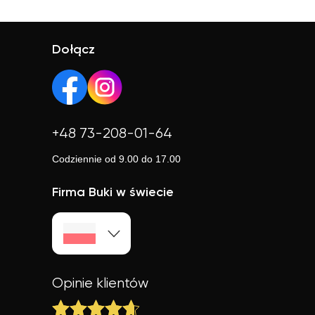
Meet. Nauczyciele zapewniają materiały oraz
Lekcje online to oszczędność czasu, większy wybór
oferujących darmową lekcję próbną (szukaj informacji
dopasowują metody nauczania do Twoich potrzeb.
korepetytorów i elastyczny grafik. To idealne
pod przyciskiem kontaktu).
rozwiązanie, jeśli w Twojej okolicy trudno o dobrego
Dołącz
nauczyciela.
+48 73-208-01-64
Codziennie od 9.00 do 17.00
Firma Buki w świecie
Opinie klientów