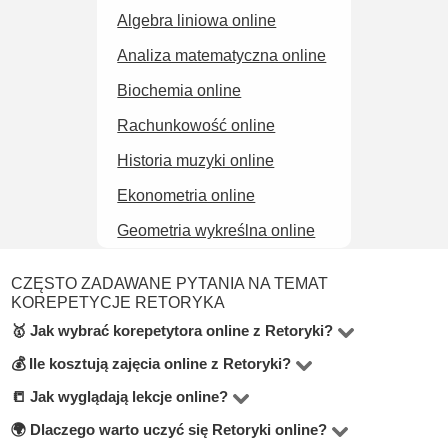
Algebra liniowa online
Analiza matematyczna online
Biochemia online
Rachunkowość online
Historia muzyki online
Ekonometria online
Geometria wykreślna online
CZĘSTO ZADAWANE PYTANIA NA TEMAT
KOREPETYCJE RETORYKA
🥇 Jak wybrać korepetytora online z Retoryki?
💰 Ile kosztują zajęcia online z Retoryki?
W kategorie Retoryka online znajdziesz 2 korepetytorów.
Podczas wyboru zwróć uwagę na stawkę godzinową,
📒 Jak wyglądają lekcje online?
Ceny za lekcje online w tej kategorii zaczynają się od
opinie uczniów, doświadczenie oraz informacje o
120 zł, a średnia wynosi około 80 zł za godzinę.
🌍 Dlaczego warto uczyć się Retoryki online?
Zajęcia odbywają się głównie przez Zoom lub Google
wykształceniu. Warto również poszukać nauczycieli