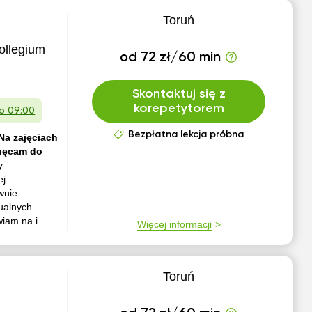
Toruń
ollegium
od 72 zł/60 min
Skontaktuj się z
korepetytorem
 o 09:00
Bezpłatna lekcja próbna
 Na zajęciach
chęcam do
y
ej
wnie
ualnych
iam na i...
Więcej informacji
Toruń