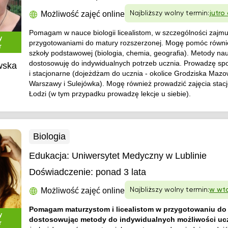
Możliwość zajęć online
Najbliższy wolny termin:
jutro
Pomagam w nauce biologii licealistom, w szczególności zajmu
y
przygotowaniami do matury rozszerzonej. Mogę pomóc równ
r
szkoły podstawowej (biologia, chemia, geografia). Metody na
dostosowuję do indywidualnych potrzeb ucznia. Prowadzę spo
wska
i stacjonarne (dojeżdżam do ucznia - okolice Grodziska Mazo
Warszawy i Sulejówka). Mogę również prowadzić zajęcia stac
Łodzi (w tym przypadku prowadzę lekcje u siebie).
Biologia
Edukacja:
Uniwersytet Medyczny w Lublinie
Doświadczenie:
ponad 3 lata
Możliwość zajęć online
Najbliższy wolny termin:
w wto
Pomagam maturzystom i licealistom w przygotowaniu do
y
dostosowując metody do indywidualnych możliwości uc
r