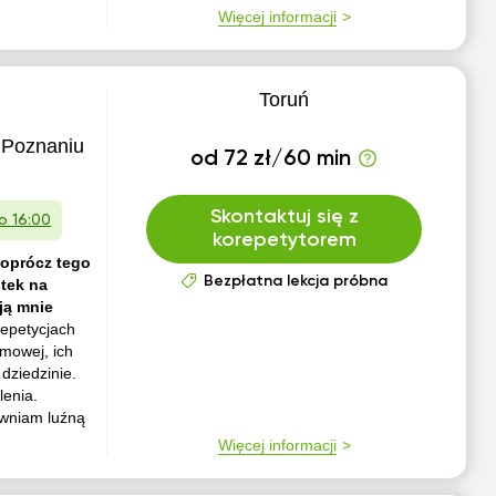
Więcej informacji
Toruń
 Poznaniu
od 72 zł/60 min
Skontaktuj się z
 o 16:00
korepetytorem
 oprócz tego
Bezpłatna lekcja próbna
stek na
ją mnie
epetycjach
mowej, ich
dziedzinie.
lenia.
ewniam luźną
Więcej informacji