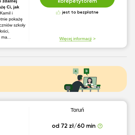
e zdalnej
korepetytorem
żę Ci, jak
jest to bezpłatne
Kamil i
ętnie pokażę
czniów szkoły
ości,
 ma...
Więcej informacji
Toruń
od 72 zł/60 min