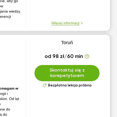
cie, aby go
ów
jania wiedzy.
erencji
Więcej informacji
Toruń
od 98 zł/60 min
Skontaktuj się z
korepetytorem
Bezpłatna lekcja próbna
 Pomagam w
gii i
skim. Od lat
e
ane do
ka do