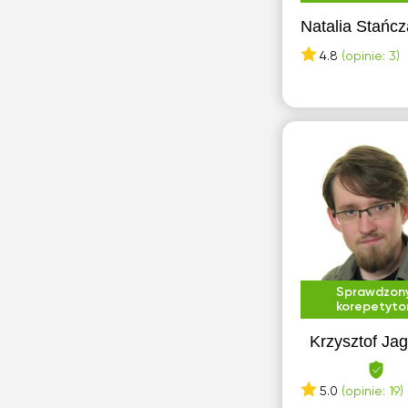
Natalia Stańc
4.8
(opinie: 3)
Sprawdzon
korepetyto
Krzysztof Jag
5.0
(opinie: 19)