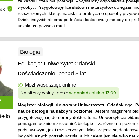
że każdy uczeń ma potencjał – wystarczy odpowiednie podejś
wydobyć. Przygotowuję licealistów i maturzystów do egzamin
zak
rozszerzonych, kładąc nacisk na praktyczne sposoby przyswa
Dzięki indywidualnemu podejściu dostosowuję metody do pref
ucznia, co pozwala mu l...
Biologia
Edukacja:
Uniwersytet Gdański
Doświadczenie:
ponad 5 lat
Możliwość zajęć online
Najbliższy wolny termin:
w poniedziałek o 13:00
y
r
Magister biologii, doktorant Uniwersytetu Gdańskiego.
nauce biologii na każdym poziomie.
Jestem magistrem biolo
iełło
przygotowuję się do obrony doktoratu na Uniwersytecie Gdań
pomagam uczniom zrozumieć biologię – zarówno na poziomi
podstawowym, jak i rozszerzonym. Moje zajęcia są dostosow
indywidualnych potrzeb ucznia, a ich celem jest nie tylko nau