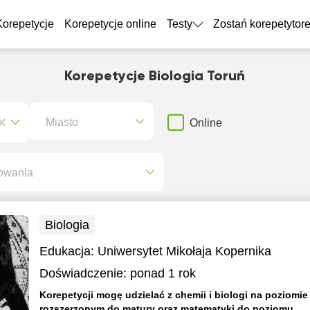
Korepetycje
Korepetycje online
Testy
Zostań korepetytor
Korepetycje Biologia Toruń
Miasto
Online
owania
Biologia
Edukacja:
Uniwersytet Mikołaja Kopernika
Doświadczenie:
ponad 1 rok
Korepetycji mogę udzielać z chemii i biologi na poziomie
rozszerzonym do matury oraz matematyki do poziomu