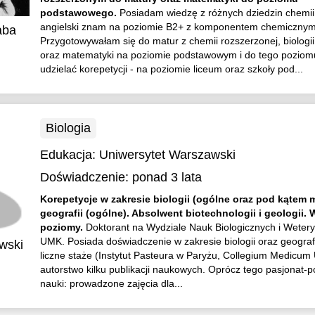
podstawowego.
Posiadam wiedzę z różnych dziedzin chemii
angielski znam na poziomie B2+ z komponentem chemicznym
aba
Przygotowywałam się do matur z chemii rozszerzonej, biologii
oraz matematyki na poziomie podstawowym i do tego pozio
udzielać korepetycji - na poziomie liceum oraz szkoły pod...
Biologia
Edukacja:
Uniwersytet Warszawski
Doświadczenie:
ponad 3 lata
Korepetycje w zakresie biologii (ogólne oraz pod kątem 
geografii (ogólne). Absolwent biotechnologii i geologii. 
poziomy.
Doktorant na Wydziale Nauk Biologicznych i Weter
UMK. Posiada doświadczenie w zakresie biologii oraz geograf
wski
liczne staże (Instytut Pasteura w Paryżu, Collegium Medicum
autorstwo kilku publikacji naukowych. Oprócz tego pasjonat-p
nauki: prowadzone zajęcia dla...