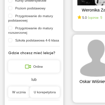
Kursy uniwersyteckie
Poziom podstawowy
Weronika Ż
Przygotowanie do matury
5.0
(opinie: 1)
podstawowej
Przygotowanie do matury
rozszerzonej
Szkoła podstawowa 4-6 klasa
Szkoła podstawowa 7-8 klasa
Gdzie chcesz mieć lekcje?
Szkola średnia (profil
podstawowy)
Online
Szkola średnia (profil
rozszerzony)
lub
Oskar Wiśnie
W ucznia
U korepetytora