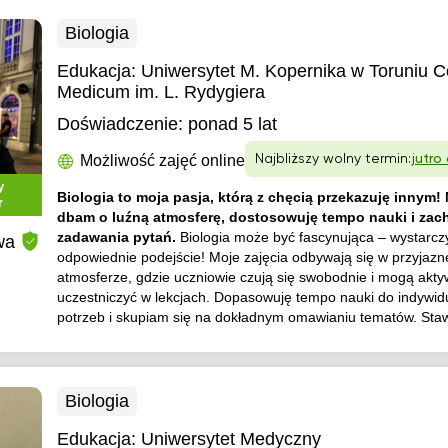
Biologia
Edukacja:
Uniwersytet M. Kopernika w Toruniu C
Medicum im. L. Rydygiera
Doświadczenie:
ponad 5 lat
Możliwość zajęć online
Najbliższy wolny termin:
jutro
y
Biologia to moja pasja, którą z chęcią przekazuję innym!
r
dbam o luźną atmosferę, dostosowuję tempo nauki i za
zadawania pytań.
Biologia może być fascynująca – wystarcz
wa
odpowiednie podejście! Moje zajęcia odbywają się w przyjazn
atmosferze, gdzie uczniowie czują się swobodnie i mogą akty
uczestniczyć w lekcjach. Dopasowuję tempo nauki do indywid
potrzeb i skupiam się na dokładnym omawianiu tematów. Staw
Biologia
Edukacja:
Uniwersytet Medyczny