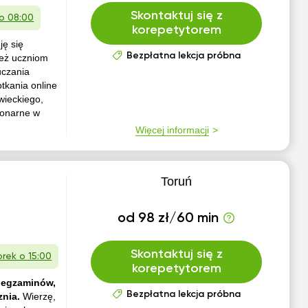
Skontaktuj się z
 o 08:00
korepetytorem
ję się
Bezpłatna lekcja próbna
ież uczniom
uczania
tkania online
wieckiego,
jonarne w
Więcej informacji
Toruń
od 98 zł/60 min
Skontaktuj się z
rek o 15:00
korepetytorem
 egzaminów,
Bezpłatna lekcja próbna
znia.
Wierzę,