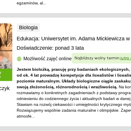
egzaminów, al...
Biologia
Edukacja:
Uniwersytet im. Adama Mickiewicza w
Doświadczenie:
ponad 3 lata
Możliwość zajęć online
Najbliższy wolny termin:
jutro
Jestem biolożką, pracuję przy badaniach ekologicznych,
y
od ok. 4 lat prowadzę korepetycje dla licealistów i liceali
r
poziomie maturalnym. Układy biologiczne ciągle zaskaku
swoją złożonością, różnorodnością i wrażliwością.
Na kor
czyk
rozmawiamy o konkretnych zagadnieniach z podstawy progra
odniesieniu do codziennego życia i aktualnych badań w danej 
Stawiam na rozwój ciekawości i umiejętności krytycznego myś
Rozwiązujemy wspólnie zadania maturalne i olimpijskie. Zap
atmosfe...