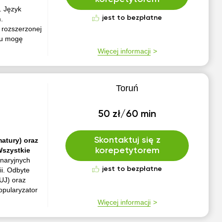
. Język
jest to bezpłatne
.
 rozszerzonej
mu mogę
Więcej informacji
Toruń
50 zł/60 min
Skontaktuj się z
matury) oraz
Wszystkie
korepetytorem
ynaryjnych
jest to bezpłatne
ii. Odbyte
 UJ) oraz
opularyzator
Więcej informacji