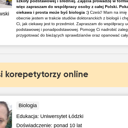
szkoły podstawowej i średniej. Zajęcia prowadzę w formi
więc zapraszam do współpracy osoby z całej Polski. Poka
ciekawa i prosta może być biologia :)
Cześć! Mam na imię 
wski
obecnie jestem w trakcie studiów doktoranckich z biologii i ch
Ci, jak ciekawy jest to przedmiot. Zapraszam do współpracy u
podstawowej i ponadpodstawowej. Pomogę Ci nadrobić zaległ
przygotować do bieżących sprawdzianów oraz opanować cały
i korepetytorzy online
Biologia
Edukacja:
Uniwersytet Łódzki
Doświadczenie:
ponad 10 lat