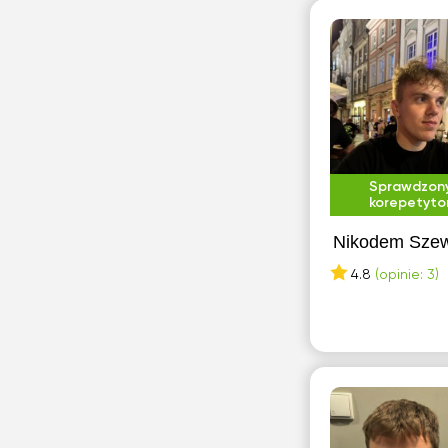
Sprawdzon
korepetyto
Nikodem Sze
4.8
(opinie: 3)