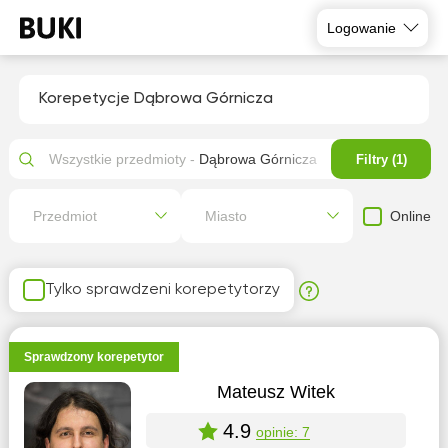
Logowanie
Korepetycje Dąbrowa Górnicza
Wszystkie przedmioty -
Dąbrowa Górnicza
Filtry (1)
Online
Przedmiot
Miasto
Tylko sprawdzeni korepetytorzy
Sprawdzony korepetytor
Mateusz Witek
4.9
opinie: 7