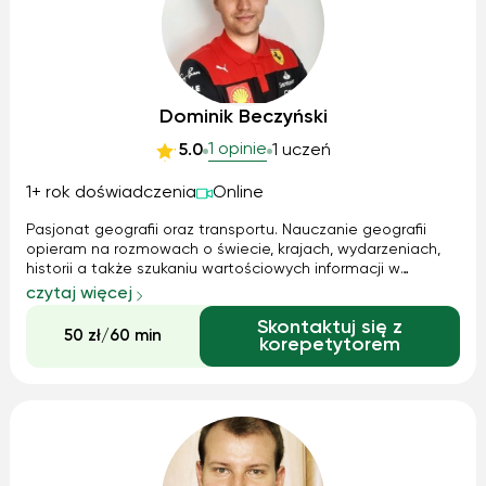
Dominik Beczyński
1 opinie
5.0
1 uczeń
1+ rok doświadczenia
Online
Pasjonat geografii oraz transportu. Nauczanie geografii
opieram na rozmowach o świecie, krajach, wydarzeniach,
historii a także szukaniu wartościowych informacji w
książkach oraz przewodnikach turystycznych. Maturalne
czytaj więcej
części uczę na podstawie arkuszy maturalnych i ich
Skontaktuj się z
rozwiązywaniu.
50 zł/60 min
korepetytorem