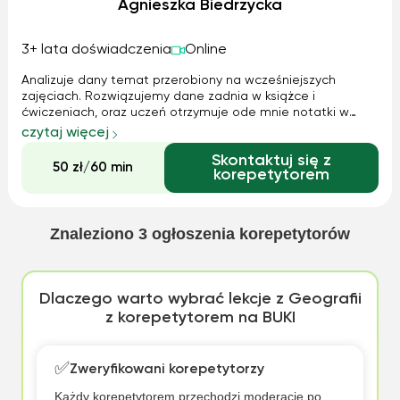
Agnieszka Biedrzycka
3+ lata doświadczenia
Online
Analizuje dany temat przerobiony na wcześniejszych
zajęciach. Rozwiązujemy dane zadnia w książce i
ćwiczeniach, oraz uczeń otrzymuje ode mnie notatki w
postaci najważniejszych informacji, które musi pamiętać po
czytaj więcej
danym temacie. Na następnych zajęciach wiedza zostaje
Skontaktuj się z
przeze mnie zweryfikowana
50 zł/60 min
korepetytorem
Znaleziono
3
ogłoszenia korepetytorów
Dlaczego warto wybrać lekcje z Geografii
z korepetytorem na BUKI
✅
Zweryfikowani korepetytorzy
Każdy korepetytorem przechodzi moderację po