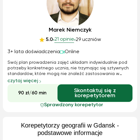
Marek Niemczyk
21 opinie
5.0
29 uczniów
3+ lata doświadczenia
Online
Swój plan prowadzenia zajęć układam indywidualnie pod
potrzeby konkretnego ucznia, nie trzymając się sztywnych
standardów, które mogą nie znaleźć zastosowania w
stosunku do konkretnej osoby. Dokonuje swoistego
czytaj więcej
"rozpoznania" jakie elementy z danego przedmiotu
Skontaktuj się z
stanowią dla ucznia największe wyzwanie i...
90 zł/60 min
korepetytorem
Sprawdzony korepetytor
Korepetytorzy geografii w Gdansk -
podstawowe informacje