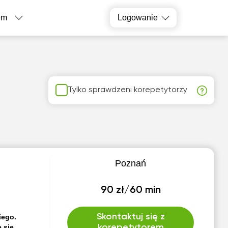
em
Logowanie
Tylko sprawdzeni korepetytorzy
Poznań
90 zł/60 min
Skontaktuj się z
iego.
 się
korepetytorem