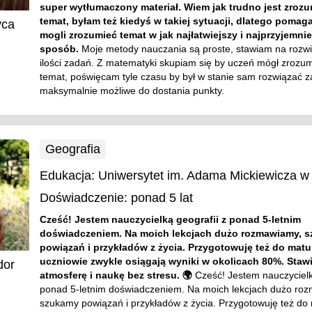
super wytłumaczony materiał. Wiem jak trudno jest zroz
temat, byłam też kiedyś w takiej sytuacji, dlatego poma
yca
mogli zrozumieć temat w jak najłatwiejszy i najprzyjemnie
sposób.
Moje metody nauczania są proste, stawiam na rozwi
ilości zadań. Z matematyki skupiam się by uczeń mógł zrozu
temat, poświęcam tyle czasu by był w stanie sam rozwiązać 
maksymalnie możliwe do dostania punkty.
Geografia
Edukacja:
Uniwersytet im. Adama Mickiewicza w
Doświadczenie:
ponad 5 lat
Cześć! Jestem nauczycielką geografii z ponad 5-letnim
doświadczeniem. Na moich lekcjach dużo rozmawiamy, 
powiązań i przykładów z życia. Przygotowuję też do matu
uczniowie zwykle osiągają wyniki w okolicach 80%. Staw
dor
atmosferę i naukę bez stresu. 🌍
Cześć! Jestem nauczycielk
ponad 5-letnim doświadczeniem. Na moich lekcjach dużo ro
szukamy powiązań i przykładów z życia. Przygotowuję też do