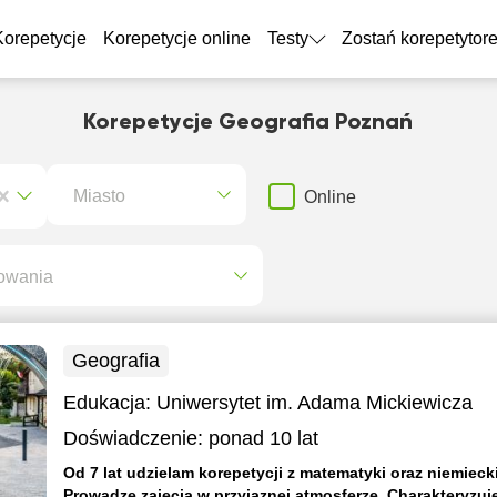
Korepetycje
Korepetycje online
Testy
Zostań korepetytor
Korepetycje Geografia Poznań
Miasto
Online
owania
Geografia
Edukacja:
Uniwersytet im. Adama Mickiewicza
Doświadczenie:
ponad 10 lat
Od 7 lat udzielam korepetycji z matematyki oraz niemieck
Prowadzę zajęcia w przyjaznej atmosferze. Charakteryzuje