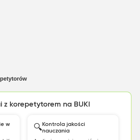
epetytorów
i z korepetytorem na BUKI
ie w
Kontrola jakości
🔍
nauczania