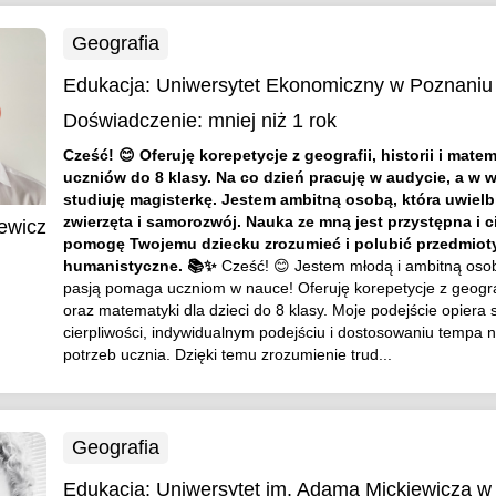
Geografia
Edukacja:
Uniwersytet Ekonomiczny w Poznaniu
Doświadczenie:
mniej niż 1 rok
Cześć! 😊 Oferuję korepetycje z geografii, historii i matem
uczniów do 8 klasy. Na co dzień pracuję w audycie, a w
studiuję magisterkę. Jestem ambitną osobą, która uwielbi
zwierzęta i samorozwój. Nauka ze mną jest przystępna i 
iewicz
pomogę Twojemu dziecku zrozumieć i polubić przedmioty
humanistyczne. 📚✨
Cześć! 😊 Jestem młodą i ambitną osob
pasją pomaga uczniom w nauce! Oferuję korepetycje z geografi
oraz matematyki dla dzieci do 8 klasy. Moje podejście opiera 
cierpliwości, indywidualnym podejściu i dostosowaniu tempa 
potrzeb ucznia. Dzięki temu zrozumienie trud...
Geografia
Edukacja:
Uniwersytet im. Adama Mickiewicza w