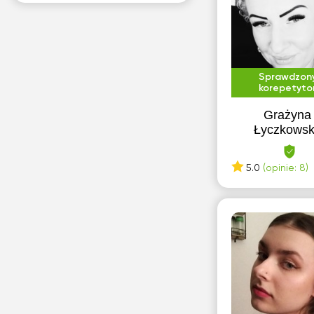
Sprawdzon
korepetyto
Grażyna
Łyczkows
5.0
(opinie: 8)