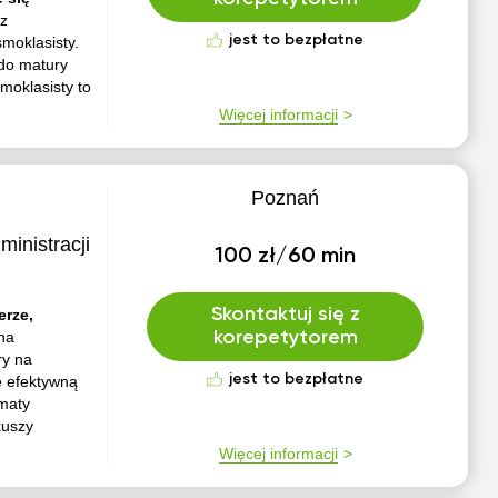
 z
jest to bezpłatne
moklasisty.
 do matury
moklasisty to
Więcej informacji
Poznań
inistracji
100 zł/60 min
Skontaktuj się z
erze,
na
korepetytorem
ry na
jest to bezpłatne
ę efektywną
maty
kuszy
Więcej informacji