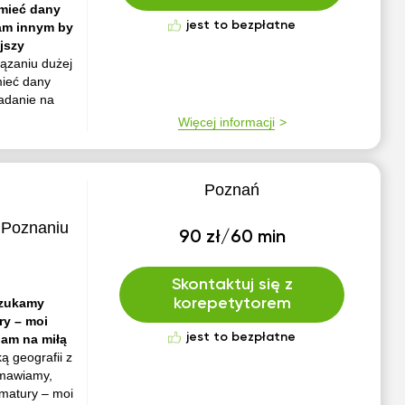
umieć dany
jest to bezpłatne
gam innym by
jszy
ązaniu dużej
mieć dany
zadanie na
Więcej informacji
Poznań
 Poznaniu
90 zł/60 min
Skontaktuj się z
szukamy
korepetytorem
ry – moi
jest to bezpłatne
iam na miłą
ą geografii z
zmawiamy,
 matury – moi