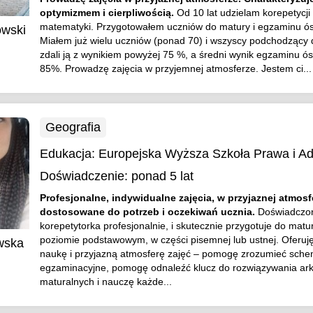
optymizmem i cierpliwością.
Od 10 lat udzielam korepetycji
matematyki. Przygotowałem uczniów do matury i egzaminu ós
owski
Miałem już wielu uczniów (ponad 70) i wszyscy podchodzący
zdali ją z wynikiem powyżej 75 %, a średni wynik egzaminu ós
85%. Prowadzę zajęcia w przyjemnej atmosferze. Jestem ci...
Geografia
Edukacja:
Europejska Wyższa Szkoła Prawa i Adm
Doświadczenie:
ponad 5 lat
Profesjonalne, indywidualne zajęcia, w przyjaznej atmosf
dostosowane do potrzeb i oczekiwań ucznia.
Doświadczo
korepetytorka profesjonalnie, i skutecznie przygotuje do matu
poziomie podstawowym, w części pisemnej lub ustnej. Oferuj
wska
naukę i przyjazną atmosferę zajęć – pomogę zrozumieć sche
egzaminacyjne, pomogę odnaleźć klucz do rozwiązywania ar
maturalnych i nauczę każde...