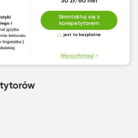
50 zł/60 min
Skontaktuj się z
styki
iego i
korepetytorem
at języka
jest to bezpłatne
mie lektoratu
 lingwistka:)
dalekiej
Więcej informacji
tytorów