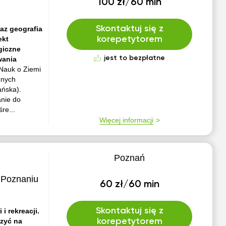
100 zł/60 min
Skontaktuj się z
raz geografia
ekt
korepetytorem
giczne
jest to bezpłatne
wania
Nauk o Ziemi
znych
ańska).
anie do
re...
Więcej informacji
Poznań
 Poznaniu
60 zł/60 min
Skontaktuj się z
i rekreacji.
czyć na
korepetytorem