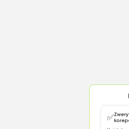
 lekcyjna w szkole trwa 45 minut. W
zy tak licznych klasach, jakie
Zwery
✅
korep