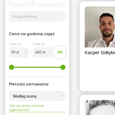
Podaj dzielnicę
Cena za godzinę zajęć
Cena od
Cena do
OK
Kacper Sołtyk
Metoda sortowania
Jak są umieszczane
ogłoszenia?