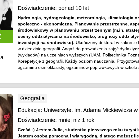
Doświadczenie:
ponad 10 lat
Hydrologia, hydrogeologia, meteorologia, klimatologia o
społeczno - ekonomiczna. Planowanie przestrzenne, asp
środowiskowy w planowaniu przestrzennym (m.in. strate
y
oceny oddziaływania na środowisko, prognozy oddziały
r
inwestycji na środowisko).
Ukończony doktorat w zakresie 
w dziedzinie geografii. Angaż do prowadzenia zajęć dydaktyc
(wykładów) na uczelniach wyższych (UAM, Politechnika Pozn
ka
Korepetycje z geografii. Każdy poziom nauczania. Przygotow
egzaminu ośmioklasisty, egzaminów poprawkowych w szkole ś
Geografia
Edukacja:
Uniwersytet im. Adama Mickiewicza w
Doświadczenie:
mniej niż 1 rok
Cześć :) Jestem Julia, studentka pierwszego roku turystki 
Jestem osobą pomocną i wiarygodną, dlatego możesz li