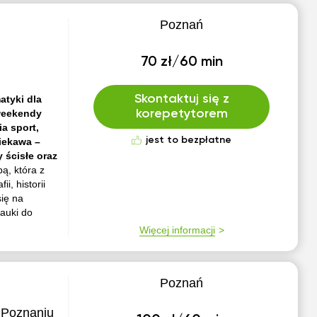
Poznań
70 zł/60 min
Skontaktuj się z
atyki dla
 weekendy
korepetytorem
a sport,
jest to bezpłatne
ciekawa –
 ścisłe oraz
ą, która z
i, historii
się na
nauki do
Więcej informacji
Poznań
 Poznaniu