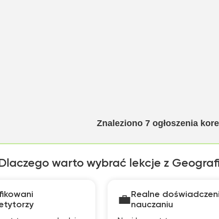
Znaleziono
7
ogłoszenia kor
Dlaczego warto wybrać lekcje z Geografi
fikowani
Realne doświadczen
💼
etytorzy
nauczaniu