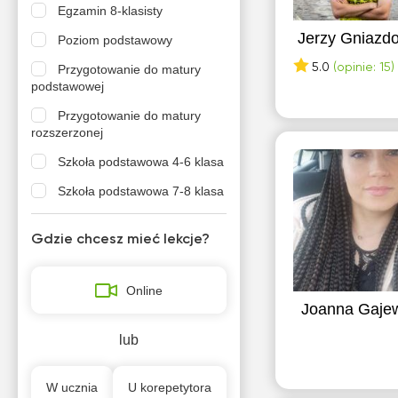
Egzamin 8-klasisty
Jerzy Gniazd
Poziom podstawowy
5.0
(opinie: 15)
Przygotowanie do matury
podstawowej
Przygotowanie do matury
rozszerzonej
Szkoła podstawowa 4-6 klasa
Szkoła podstawowa 7-8 klasa
Szkola średnia (profil
podstawowy)
Gdzie chcesz mieć lekcje?
Szkola średnia (profil
rozszerzony)
Online
Joanna Gaje
lub
W ucznia
U korepetytora