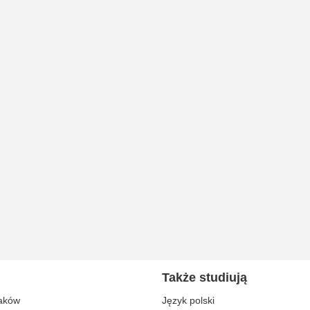
Także studiują
aków
Język polski