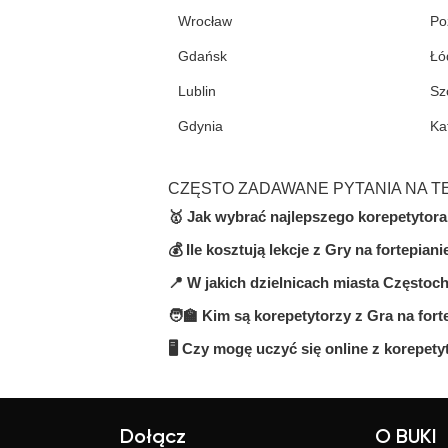
Wrocław
Po
Gdańsk
Łó
Lublin
Sz
Gdynia
Ka
CZĘSTO ZADAWANE PYTANIA NA T
🥇 Jak wybrać najlepszego korepetytora
💰 Ile kosztują lekcje z Gry na fortepi
Na platformie BUKI znajdziesz 1 kor
uwagę na cenę, opinie, doświadczeni
📍 W jakich dzielnicach miasta Częstoc
Ceny zależą od poziomu, doświadczen
sprawdzić, czy dany nauczyciel Ci 
od 50 do 100 zł/h.
🧑‍🏫 Kim są korepetytorzy z Gra na fo
Na BUKI możesz znaleźć nauczycieli 
Ci na elastyczności.
🖥 Czy mogę uczyć się online z korepet
Na BUKI znajdziesz wykwalifikowany
Sprawdź ich profile i opinie, aby wy
Tak, większość korepetytorów prowad
elastyczny sposób, niezależnie od lok
Dołącz
O BUKI