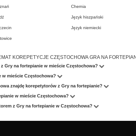
znań
Chemia
dź
Język hiszpański
czecin
Język niemiecki
towice
EMAT KOREPETYCJE CZĘSTOCHOWA GRA NA FORTEPIAN
 z Gry na fortepianie w mieście Częstochowa?
anie w mieście Częstochowa?
epetytorów oferujących zajęcia z Gra na fortepianie w miejsc
e, wykształcenie oraz lokalizację. Warto szukać korepetytorów 
howa znajdę korepetytorów z Gry na fortepianie?
ia korepetytora i trybu zajęć (online lub stacjonarnie). Śred
odpowiada.
rtepianie w mieście Częstochowa?
w niemal wszystkich dzielnicach miasta Częstochowa. Możesz t
ytorem z Gry na fortepianie w Częstochowa?
ch nauczycieli, studentów oraz praktyków z doświadczeniem. Ś
brać najlepszego.
zi zajęcia online. To wygodne rozwiązanie, które często jest t
alizacji.