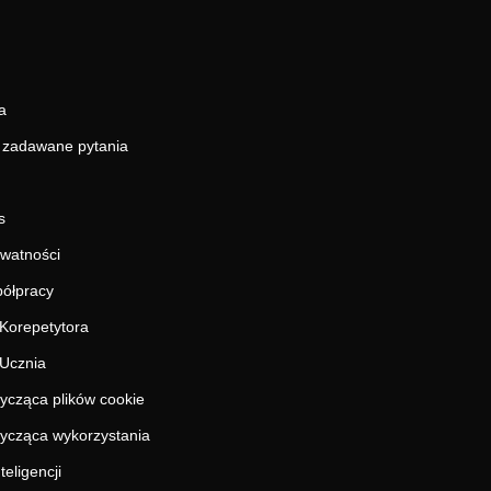
a
j zadawane pytania
s
ywatności
ółpracy
Korepetytora
Ucznia
tycząca plików cookie
tycząca wykorzystania
teligencji