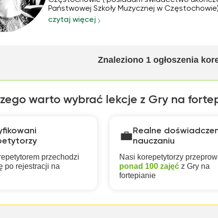
Częstochowie ( posiadam świadectwo ukończ
Państwowej Szkoły Muzycznej w Częstochowie) 
chcą państwo posłać swoje dzievko do Szkoły
czytaj więcej
Muzycznej, chętnie przygotuje je do wszelkich
niezbędych egzaminów Oferuje również naukę gry na
pianinie/ fo...
Znaleziono
1
ogłoszenia kor
zego warto wybrać lekcje z Gry na forte
yfikowani
Realne doświadczen
💼
petytorzy
nauczaniu
repetytorem przechodzi
Nasi korepetytorzy przeprow
 po rejestracji na
ponad 100 zajęć
z Gry na
e
fortepianie