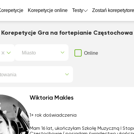
Korepetycje
Korepetycje online
Testy
Zostań korepetytor
Korepetycje Gra na fortepianie Częstochowa
Miasto
Online
towania
Wiktoria Makles
1+ rok doświadczenia
Mam 16 lat, ukończyłam Szkołę Muzyczną I Stop