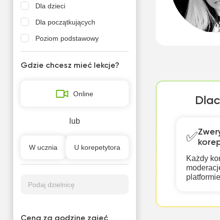
Dla dzieci
Dla początkujących
Poziom podstawowy
Gdzie chcesz mieć lekcje?
Online
Dlac
lub
Zwer
✅
kore
W ucznia
U korepetytora
Każdy ko
moderację
platformi
Podaj dzielnicę
Cena za godzinę zajęć