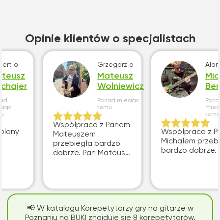
Opinie klientów o specjalistach
bert
o
Grzegorz
o
Alan
teusz
Mateusz
Mic
chajer
Wolniewicz
Be
nad
Ponad miesiąc
Pona
siąc
temu
mies
mu
tem
Współpraca z Panem
Współpraca z 
Mateuszem
Michałem przeb
przebiegła bardzo
bardzo dobrze.
dobrze. Pan Mateusz
dobrze uczy, jest
kompetentny i
naprawdę godny
polecenia.
📢 W katalogu Korepetytorzy gry na gitarze w
Poznaniu na BUKI znajduje się 8 korepetytorów.