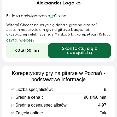
Aleksander Logoiko
5+ lata doświadczenia
Online
Witam) Chcesz nauczyć się dobrze grać na gitarze?
Jestem nauczycielem gry na gitarze klasycznej,
akustycznej i elektrycznej z Mińska. 5 lat korepetycji i 15 lat
gry na gitarze. Uczę w języku rosyjskim i podstawowym
czytaj więcej
języku polskim. Do każdego ucznia podchodzę
Skontaktuj się z
indywidualnie i gramy to, co lubi)
60 zł/60 min
specjalistą
Korepetytorzy gry na gitarze w Poznań -
podstawowe informacje
✅ Liczba specjalistów:
8
✅ Średnia cena*:
90 zł/60 min
✅ Średnia ocena specjalistów:
4.97
✅ Zajęcia online:
Tak