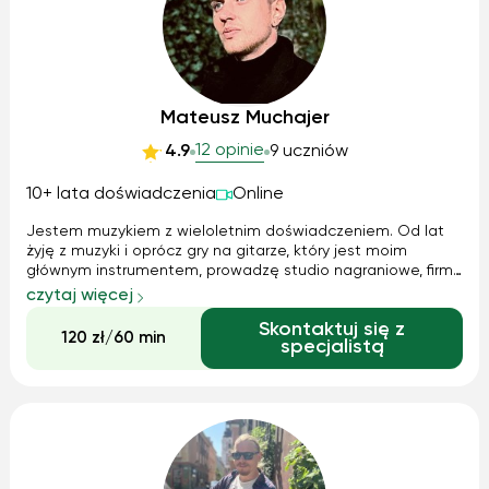
Mateusz Muchajer
12 opinie
4.9
9 uczniów
10+ lata doświadczenia
Online
Jestem muzykiem z wieloletnim doświadczeniem. Od lat
żyję z muzyki i oprócz gry na gitarze, który jest moim
głównym instrumentem, prowadzę studio nagraniowe, firmę
muzyczną, gram na basie, fortepianie i śpiewam. Prowadzę
czytaj więcej
lekcje z gry na każdym rodzaju gitary: - klasycznej -
Skontaktuj się z
akustycznej - elektrycznej - basowej
120 zł/60 min
specjalistą