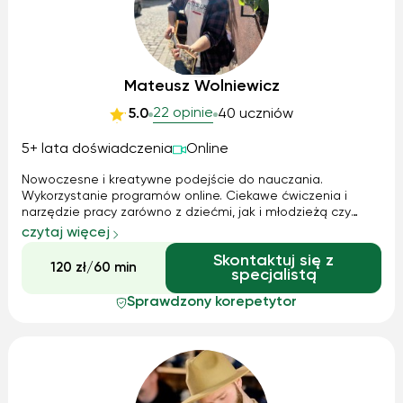
Mateusz Wolniewicz
22 opinie
5.0
40 uczniów
5+ lata doświadczenia
Online
Nowoczesne i kreatywne podejście do nauczania.
Wykorzystanie programów online. Ciekawe ćwiczenia i
narzędzie pracy zarówno z dziećmi, jak i młodzieżą czy
dorosłymi. Preferuję styl rozrywkowy oraz notację muzyczną
czytaj więcej
w postaci tabulatury. Nauczanie gry na gitarze: -
Skontaktuj się z
Elektrycznej -Akustycznej -Klasycznej Ukończyłem również
120 zł/60 min
specjalistą
studium wokalne i mogę pokazać jak łączyć śpiew z grą na
instrumencie.
Sprawdzony korepetytor