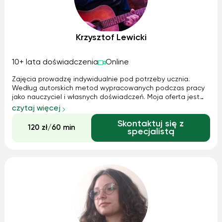
Krzysztof Lewicki
10+ lata doświadczenia
Online
Zajęcia prowadzę indywidualnie pod potrzeby ucznia.
Według autorskich metod wypracowanych podczas pracy
jako nauczyciel i własnych doświadczeń. Moja oferta jest
skierowana do wszystkich, którzy chcą zacząć przygodę z
czytaj więcej
gitarą lub poszerzyć swoje horyzonty muzyczne, techniczne,
Skontaktuj się z
teoretyczne. Niezależnie od wieku i poziomu
120 zł/60 min
specjalistą
zaawansowania. Posiadam 3 letnie doświadczenie w
nauczaniu. Miałem ponad 30 uczniów w wieku od 7 do 50+.