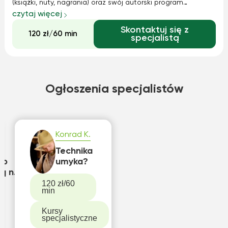
(książki, nuty, nagrania) oraz swój autorski program
podparty doświadczeniem, poruszam na zajęciach takie
czytaj więcej
zagadnienia jak: technika - aparat gry, rozluźnianie pracy
Skontaktuj się z
rąk, korekta błędów w...
120 zł/60 min
specjalistą
Ogłoszenia specjalistów
Konrad K.
9
e
Technika
ób
umyka?
ją na
120 zł/60
min
/basie
Kursy
specjalistyczne