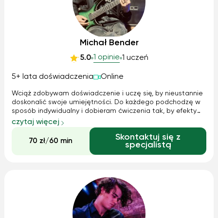
Michał Bender
1 opinie
5.0
1 uczeń
5+ lata doświadczenia
Online
Wciąż zdobywam doświadczenie i uczę się, by nieustannie
doskonalić swoje umiejętności. Do każdego podchodzę w
sposób indywidualny i dobieram ćwiczenia tak, by efekty
były widoczne jak najszybciej. Uczyłem się u gitarzysty
czytaj więcej
klasycznego, elektrycznego i teoretyka muzyki. Moje zajęcia
Skontaktuj się z
trwają godzinę m...
70 zł/60 min
specjalistą