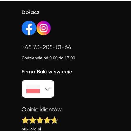
To wygodne rozwiązanie, które często jest też tańsze.
opinie, aby wybrać najlepszego.
Online możesz uczyć się w elastyczny sposób,
Dołącz
niezależnie od lokalizacji.
+48 73-208-01-64
Codziennie od 9.00 do 17.00
Firma Buki w świecie
Opinie klientów
buki.org.pl