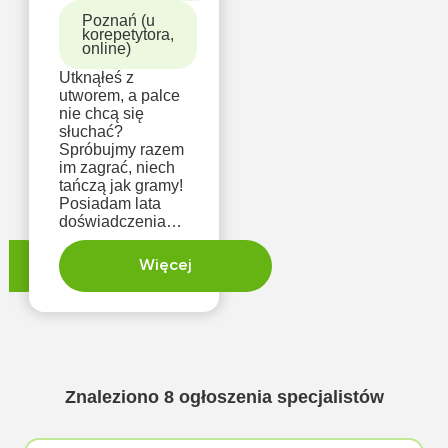
Poznań (u
korepetytora,
online)
Utknąłeś z
utworem, a palce
nie chcą się
słuchać?
Spróbujmy razem
im zagrać, niech
tańczą jak gramy!
Posiadam lata
doświadczenia
jako pedagog,
edukator, artysta.
Więcej
Skróć sobie czas,
jaki potrzebujesz
na opanowanie
materiału, który
przy odpowiednim
coachingu będzie
jak igraszka.
Znaleziono
8
ogłoszenia specjalistów