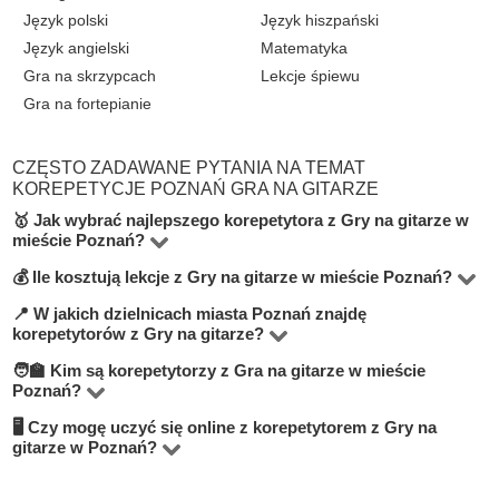
Język polski
Język hiszpański
Język angielski
Matematyka
Gra na skrzypcach
Lekcje śpiewu
Gra na fortepianie
CZĘSTO ZADAWANE PYTANIA NA TEMAT
KOREPETYCJE POZNAŃ GRA NA GITARZE
🥇 Jak wybrać najlepszego korepetytora z Gry na gitarze w
mieście Poznań?
💰 Ile kosztują lekcje z Gry na gitarze w mieście Poznań?
Na platformie BUKI znajdziesz 8 korepetytorów
oferujących zajęcia z Gra na gitarze w miejscowości
📍 W jakich dzielnicach miasta Poznań znajdę
Ceny zależą od poziomu, doświadczenia korepetytora i
korepetytorów z Gry na gitarze?
Poznań. Przy wyborze zwróć uwagę na cenę, opinie,
trybu zajęć (online lub stacjonarnie). Średnia cena w
🧑‍🏫 Kim są korepetytorzy z Gra na gitarze w mieście
doświadczenie, wykształcenie oraz lokalizację. Warto
Na BUKI możesz znaleźć nauczycieli w niemal
mieście Poznań wynosi od 60 do 100 zł/h.
Poznań?
szukać korepetytorów z opcją darmowej lekcji próbnej,
wszystkich dzielnicach miasta Poznań. Możesz też
🖥 Czy mogę uczyć się online z korepetytorem z Gry na
Na BUKI znajdziesz wykwalifikowanych nauczycieli,
aby sprawdzić, czy dany nauczyciel Ci odpowiada.
wybrać lekcje online, jeśli zależy Ci na elastyczności.
gitarze w Poznań?
studentów oraz praktyków z doświadczeniem. Średnia
Tak, większość korepetytorów prowadzi zajęcia online.
ocena korepetytorów to 4.8/5. Sprawdź ich profile i