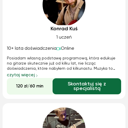
Konrad Kuś
1 uczeń
10+ lata doświadczenia
Online
Posiadam własną podstawę programową, która edukuje
na gitarze skutecznie już od kilku lat, nie licząc
doświadczenia, które nabyłem od kilkunastu. Muzyka to
moja pasja. Jestem elastyczny i materiał dostosowuje do
czytaj więcej
ucznia w zależności od jego gustu muzycznego i
Skontaktuj się z
umiejętności. Nie ma czegoś takiego jak talent. Każdy z
120 zł/60 min
specjalistą
nas za pomocą sztuki jest w stanie odnaleźć jakiś
wyjątkowy, niezbadany dotąd fragment siebie.