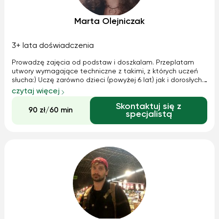
Marta Olejniczak
3+ lata doświadczenia
Prowadzę zajęcia od podstaw i doszkalam. Przeplatam
utwory wymagające techniczne z takimi, z których uczeń
słucha:) Uczę zarówno dzieci (powyżej 6 lat) jak i dorosłych.
Warto spełnić w każdym wieku swoje marzenia;)
czytaj więcej
Skontaktuj się z
90 zł/60 min
specjalistą