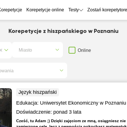
Korepetycje
Korepetycje online
Testy
Zostań korepetytor
Korepetycje z hiszpańskiego w Poznaniu
Miasto
Online
owania
Język hiszpański
Edukacja:
Uniwersytet Ekonomiczny w Poznaniu
Doświadczenie:
ponad 3 lata
Cześć, tu Adam ;) Dzięki zajęciom ze mną, osiągniesz nie 
zamierzone cele, lecz z pewnością pokochasz matematyk