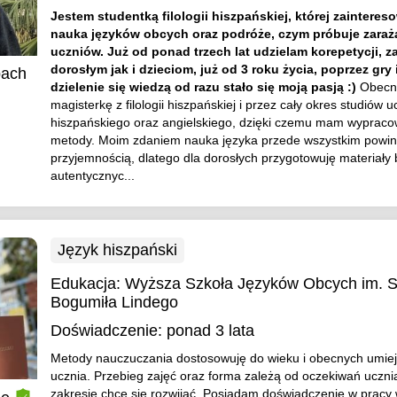
Jestem studentką filologii hiszpańskiej, której zainteres
nauka języków obcych oraz podróże, czym próbuje zara
uczniów. Już od ponad trzech lat udzielam korepetycji, 
dorosłym jak i dzieciom, już od 3 roku życia, poprzez gry 
bach
dzielenie się wiedzą od razu stało się moją pasją :)
Obecni
magisterkę z filologii hiszpańskiej i przez cały okres studiów 
hiszpańskiego oraz angielskiego, dzięki czemu mam wyprac
metody. Moim zdaniem nauka języka przede wszystkim powi
przyjemnością, dlatego dla dorosłych przygotowuję materiały
autentycznyc...
Język hiszpański
Edukacja:
Wyższa Szkoła Języków Obcych im. 
Bogumiła Lindego
Doświadczenie:
ponad 3 lata
Metody nauczuczania dostosowuję do wieku i obecnych umiej
ucznia. Przebieg zajęć oraz forma zależą od oczekiwań uczni
zakresie chce się rozwijać. Posiadam doświadczenie w pracy