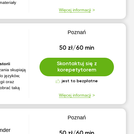
materiały
Więcej informacji
Poznań
50 zł/60 min
Skontaktuj się z
storii
ania skupiają
korepetytorem
do języków,
jest to bezpłatne
gii oraz
dobrać taką
Więcej informacji
Poznań
ander
50 zł/60 min