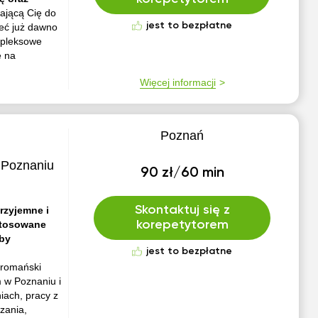
jącą Cię do
jest to bezpłatne
eć już dawno
ompleksowe
e na
Więcej informacji
Poznań
 Poznaniu
90 zł/60 min
Skontaktuj się z
Przyjemne i
stosowane
korepetytorem
oby
jest to bezpłatne
 romański
 w Poznaniu i
iach, pracy z
zania,