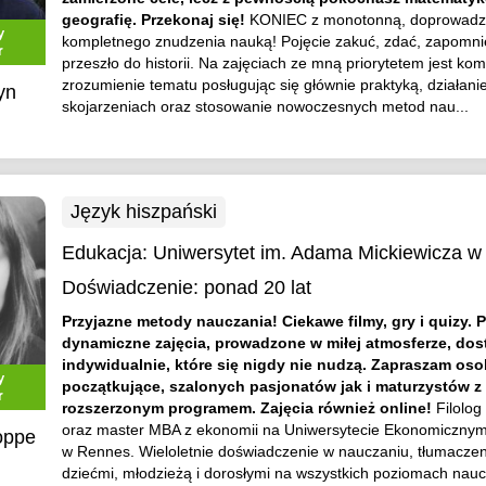
geografię. Przekonaj się!
KONIEC z monotonną, doprowadza
y
kompletnego znudzenia nauką! Pojęcie zakuć, zdać, zapomni
r
przeszło do historii. Na zajęciach ze mną priorytetem jest k
zrozumienie tematu posługując się głównie praktyką, działani
yn
skojarzeniach oraz stosowanie nowoczesnych metod nau...
Język hiszpański
Edukacja:
Uniwersytet im. Adama Mickiewicza w
Doświadczenie:
ponad 20 lat
Przyjazne metody nauczania! Ciekawe filmy, gry i quizy. 
dynamiczne zajęcia, prowadzone w miłej atmosferze, do
indywidualnie, które się nigdy nie nudzą. Zapraszam os
y
początkujące, szalonych pasjonatów jak i maturzystów z
r
rozszerzonym programem. Zajęcia również online!
Filolog
oraz master MBA z ekonomii na Uniwersytecie Ekonomicznym
oppe
w Rennes. Wieloletnie doświadczenie w nauczaniu, tłumaczen
dziećmi, młodzieżą i dorosłymi na wszystkich poziomach nauc