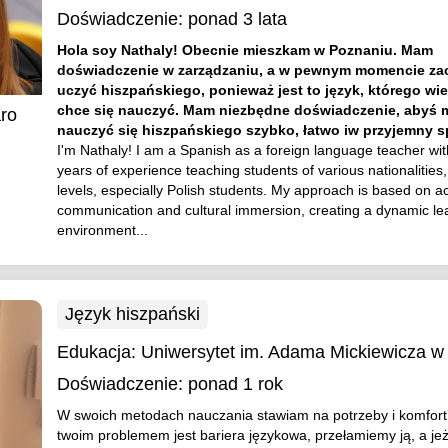
Doświadczenie:
ponad 3 lata
Hola soy Nathaly! Obecnie mieszkam w Poznaniu. Mam
doświadczenie w zarządzaniu, a w pewnym momencie za
uczyć hiszpańskiego, ponieważ jest to język, którego wi
chce się nauczyć. Mam niezbędne doświadczenie, abyś 
ro
nauczyć się hiszpańskiego szybko, łatwo iw przyjemny 
I'm Nathaly! I am a Spanish as a foreign language teacher wi
years of experience teaching students of various nationalities
levels, especially Polish students. My approach is based on ac
communication and cultural immersion, creating a dynamic le
environment...
Język hiszpański
Edukacja:
Uniwersytet im. Adama Mickiewicza w
Doświadczenie:
ponad 1 rok
W swoich metodach nauczania stawiam na potrzeby i komfort u
twoim problemem jest bariera językowa, przełamiemy ją, a jeż