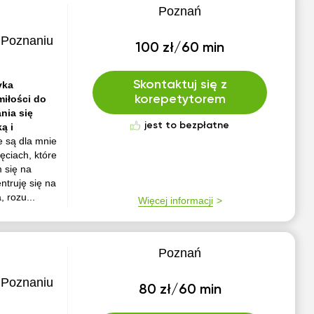
Poznań
 Poznaniu
100 zł/60 min
Skontaktuj się z
yka
miłości do
korepetytorem
nia się
jest to bezpłatne
ą i
 są dla mnie
ęciach, które
 się na
ntruję się na
 rozu...
Więcej informacji
Poznań
 Poznaniu
80 zł/60 min