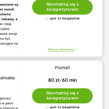
Skontaktuj się z
owaniami są
żać moich
korepetytorem
zarówno
jest to bezpłatne
i zabawy, a
e robię
uczyłam
owane swoje
nna być
 bazujące na
Więcej informacji
Poznań
Samuela
80 zł/60 min
Skontaktuj się z
korepetytorem
ętności
a w jakim
jest to bezpłatne
 w dziećmi w