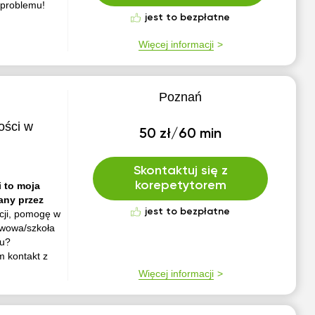
 problemu!
jest to bezpłatne
Więcej informacji
Poznań
ości w
50 zł/60 min
Skontaktuj się z
korepetytorem
i to moja
any przez
jest to bezpłatne
ycji, pomogę w
awowa/szkoła
ku?
m kontakt z
Więcej informacji