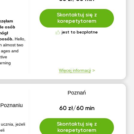
Skontaktuj się z
częłam
korepetytorem
ele osób
jest to bezpłatne
mógł
sposób.
Hello,
th almost two
, ages and
tive
arning
Więcej informacji
Poznań
 Poznaniu
60 zł/60 min
Skontaktuj się z
cznia, jeżeli
eli
korepetytorem