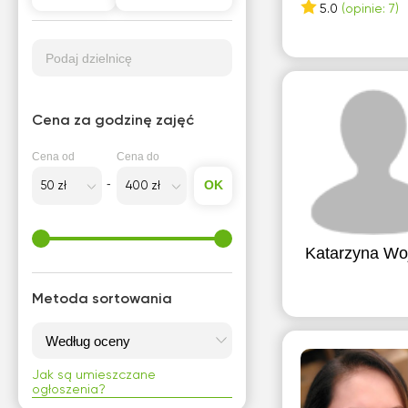
5.0
(opinie: 7)
Podaj dzielnicę
Cena za godzinę zajęć
Cena od
Cena do
OK
Katarzyna Wo
Metoda sortowania
Jak są umieszczane
ogłoszenia?