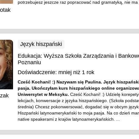
potrzebujesz jeszcze raz popracować nad gramatyką, nie ma
otak
Język hiszpański
Edukacja:
Wyższa Szkoła Zarządzania i Bankow
Poznaniu
Doświadczenie:
mniej niż 1 rok
Cześć Kochani! :) Nazywam się Paulina. Język hiszpańsk
pasja. Ukończyłam kurs hiszpańskiego online organizow
Uniwersytet w Meksyku.
Cześć Kochani! :) Udzielę korepet
czak
lekcjach, konwersacje z języka hiszpańskiego. (Szkoła podst
średnia) Chcesz pokonwersować, dogadać się w obcym języ
Hiszpański latynoamerykański to moja pasja. Na co dzień ma
native speakerami z krajów latynoamerykańskich. ...