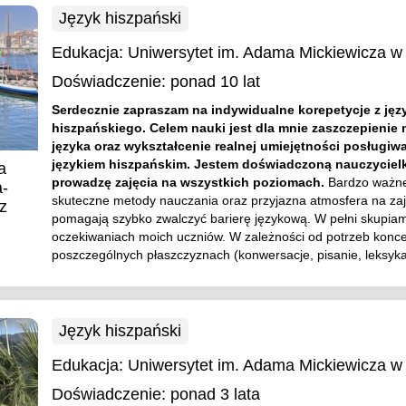
Język hiszpański
Edukacja:
Uniwersytet im. Adama Mickiewicza w
Doświadczenie:
ponad 10 lat
Serdecznie zapraszam na indywidualne korepetycje z jęz
hiszpańskiego. Celem nauki jest dla mnie zaszczepienie 
języka oraz wykształcenie realnej umiejętności posługiwa
językiem hiszpańskim. Jestem doświadczoną nauczycielk
a
prowadzę zajęcia na wszystkich poziomach.
Bardzo ważne
-
skuteczne metody nauczania oraz przyjazna atmosfera na zaj
z
pomagają szybko zwalczyć barierę językową. W pełni skupiam
oczekiwaniach moich uczniów. W zależności od potrzeb konce
poszczególnych płaszczyznach (konwersacje, pisanie, leksyka,
Język hiszpański
Edukacja:
Uniwersytet im. Adama Mickiewicza w
Doświadczenie:
ponad 3 lata