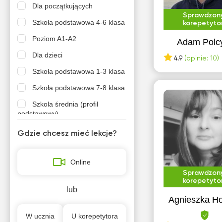
Dla początkujących
Sprawdzon
Szkoła podstawowa 4-6 klasa
korepetyto
Poziom A1-A2
Adam Polc
Dla dzieci
4.9
(opinie: 10)
Szkoła podstawowa 1-3 klasa
Szkoła podstawowa 7-8 klasa
Szkola średnia (profil
podstawowy)
Szkola średnia (profil
Gdzie chcesz mieć lekcje?
rozszerzony)
Online
Sprawdzon
korepetyto
lub
Agnieszka H
W ucznia
U korepetytora