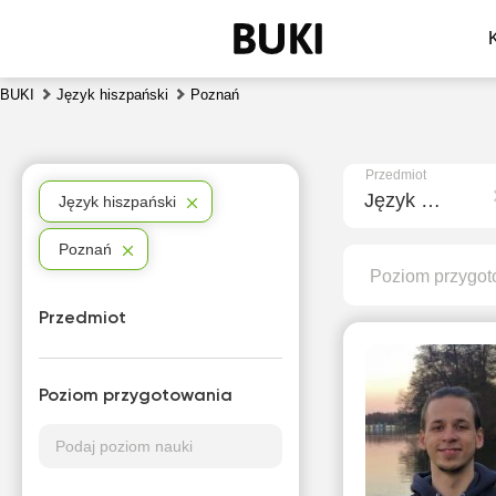
BUKI
Język hiszpański
Poznań
Przedmiot
Język hiszpański
Język hiszpański
Poznań
Poziom przygot
Przedmiot
Poziom przygotowania