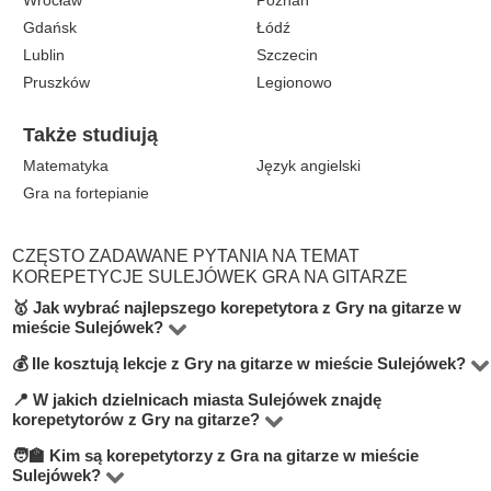
Wrocław
Poznań
Gdańsk
Łódź
Lublin
Szczecin
Pruszków
Legionowo
Także studiują
Matematyka
Język angielski
Gra na fortepianie
CZĘSTO ZADAWANE PYTANIA NA TEMAT
KOREPETYCJE SULEJÓWEK GRA NA GITARZE
🥇 Jak wybrać najlepszego korepetytora z Gry na gitarze w
mieście Sulejówek?
💰 Ile kosztują lekcje z Gry na gitarze w mieście Sulejówek?
Na platformie BUKI znajdziesz 2 korepetytorów
oferujących zajęcia z Gra na gitarze w miejscowości
📍 W jakich dzielnicach miasta Sulejówek znajdę
Ceny zależą od poziomu, doświadczenia korepetytora i
korepetytorów z Gry na gitarze?
Sulejówek. Przy wyborze zwróć uwagę na cenę, opinie,
trybu zajęć (online lub stacjonarnie). Średnia cena w
🧑‍🏫 Kim są korepetytorzy z Gra na gitarze w mieście
doświadczenie, wykształcenie oraz lokalizację. Warto
Na BUKI możesz znaleźć nauczycieli w niemal
mieście Sulejówek wynosi od 100 do 100 zł/h.
Sulejówek?
szukać korepetytorów z opcją darmowej lekcji próbnej,
wszystkich dzielnicach miasta Sulejówek. Możesz też