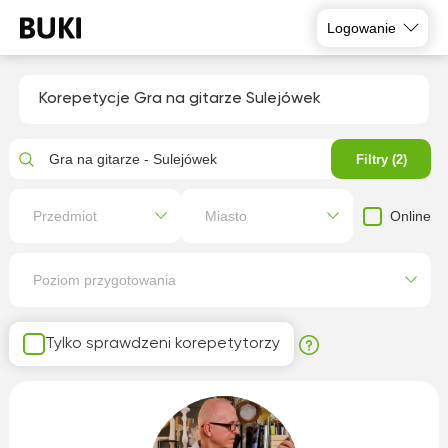
Logowanie
Korepetycje Gra na gitarze Sulejówek
Gra na gitarze - Sulejówek
Filtry (2)
Online
Przedmiot
Miasto
Poziom przygotowania
Tylko sprawdzeni korepetytorzy