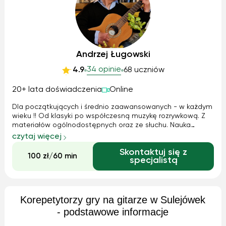
Andrzej Ługowski
34 opinie
4.9
68 uczniów
20+ lata doświadczenia
Online
Dla początkujących i średnio zaawansowanych - w każdym
wieku !! Od klasyki po współczesną muzykę rozrywkową. Z
materiałów ogólnodostępnych oraz ze słuchu. Nauka
zapisu nutowego i tabulatur, poznanie akordów i skal
czytaj więcej
muzycznych, Ćwiczenia z improwizacji harmonicznej i
Skontaktuj się z
melodycznej, opracowania instrum...
100 zł/60 min
specjalistą
Korepetytorzy gry na gitarze w Sulejówek
- podstawowe informacje