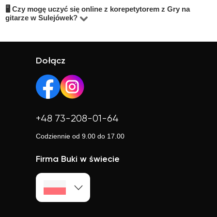
🖥 Czy mogę uczyć się online z korepetytorem z Gry na
Na BUKI znajdziesz wykwalifikowanych nauczycieli,
aby sprawdzić, czy dany nauczyciel Ci odpowiada.
wybrać lekcje online, jeśli zależy Ci na elastyczności.
gitarze w Sulejówek?
studentów oraz praktyków z doświadczeniem. Średnia
Tak, większość korepetytorów prowadzi zajęcia online.
ocena korepetytorów to 4.8/5. Sprawdź ich profile i
To wygodne rozwiązanie, które często jest też tańsze.
opinie, aby wybrać najlepszego.
Online możesz uczyć się w elastyczny sposób,
Dołącz
niezależnie od lokalizacji.
+48 73-208-01-64
Codziennie od 9.00 do 17.00
Firma Buki w świecie