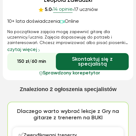
Leopold Zawadzki
14 opinie
5.0
17 uczniów
10+ lata doświadczenia
Online
Na początkowe zajęcia mogę zapewnić gitarę dla
uczennicy/ucznia. Zajęcia dopasowuję do potrzeb i
zainteresowań. Chcesz improwizować albo pisać piosenki z
gitarą? Teraz bardziej czujesz muzykę punkową niż skalę
czytaj więcej
bluesową? Chcesz zagrać swoją ulubioną piosenkę lub
Skontaktuj się z
motyw z gry/filmu? Standardy jazzowe to nowe objawienie,
150 zł/60 min
specjalistą
ale zdają się być za trudne? Interesują Cię podstawowe
chwyty i granie przy ognisku ze znajomymi? Zrobimy to bez
Sprawdzony korepetytor
nudnych wprawek, dbając o to, by gra pozostała
przyjemnością! 💥
Znaleziono
2
ogłoszenia specjalistów
Dlaczego warto wybrać lekcje z Gry na
gitarze z trenerem na BUKI
✅
Zweryfikowani trenerzy