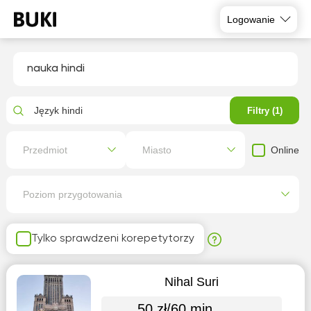
Logowanie
nauka hindi
Język hindi
Filtry (1)
Online
Przedmiot
Miasto
Poziom przygotowania
Tylko sprawdzeni korepetytorzy
Nihal Suri
50 zł/60 min