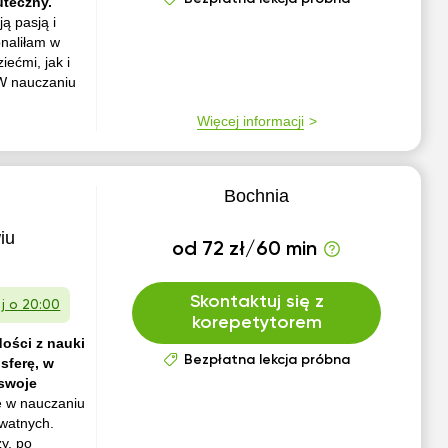
uteczny.
ją pasją i
onaliłam w
ećmi, jak i
 W nauczaniu
Więcej informacji
Bochnia
iu
od 72 zł/60 min
Skontaktuj się z
aj o 20:00
korepetytorem
ości z nauki
Bezpłatna lekcja próbna
sferę, w
 swoje
e w nauczaniu
ywatnych.
y, po