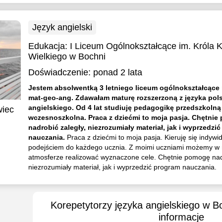
Język angielski
Edukacja:
I Liceum Ogólnokształcące im. Króla 
Wielkiego w Bochni
Doświadczenie:
ponad 2 lata
Jestem absolwentką 3 letniego liceum ogólnokształcące 
mat-geo-ang. Zdawałam maturę rozszerzoną z języka pols
angielskiego. Od 4 lat studiuję pedagogikę przedszkolną 
wiec
wczesnoszkolna. Praca z dziećmi to moja pasja. Chętni
nadrobić zaległy, niezrozumiały materiał, jak i wyprzedzi
nauczania.
Praca z dziećmi to moja pasja. Kieruję się indyw
podejściem do każdego ucznia. Z moimi uczniami możemy w 
atmosferze realizować wyznaczone cele. Chętnie pomogę nadr
niezrozumiały materiał, jak i wyprzedzić program nauczania.
Korepetytorzy języka angielskiego w 
informacje