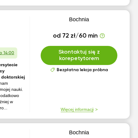
Bochnia
od 72 zł/60 min
Skontaktuj się z
 o 14:00
korepetytorem
ersytecie
Bezpłatna lekcja próbna
acy
 doktorskiej
 mam
mojej nauki.
dodatkowo
źniej w
o...
Więcej informacji
Bochnia