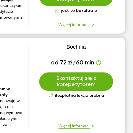
 ukończyłam
jest to bezpłatne
tytucie
plomowanym z
.
Więcej informacji
Bochnia
od 72 zł/60 min
Skontaktuj się z
korepetytorem
iom w
koły
Bezpłatna lekcja próbna
tosowuję w
, a nie
awną wymowę
 młodszymi
 za...
Więcej informacji