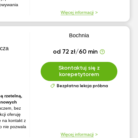
osowywania
Więcej informacji
Bochnia
ycza
od 72 zł/60 min
Skontaktuj się z
korepetytorem
Bezpłatna lekcja próbna
ą rzetelną,
ć nowych
luczem, bez
cji oferuję
 na kontakt z
o nie pozwala
Więcej informacji