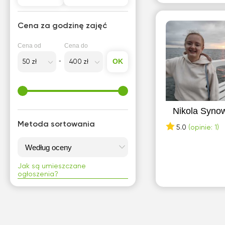
Cena za godzinę zajęć
Cena od
Cena do
OK
Nikola Syno
Metoda sortowania
5.0
(opinie: 1)
Jak są umieszczane
ogłoszenia?