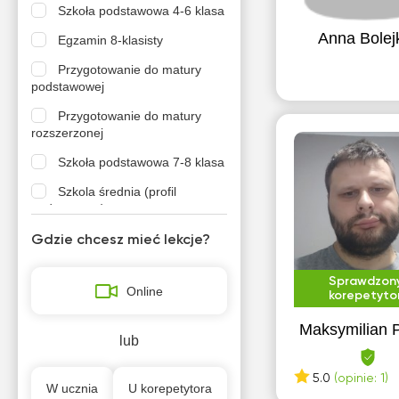
Szkoła podstawowa 4-6 klasa
Anna Bolej
Egzamin 8-klasisty
Przygotowanie do matury
podstawowej
Przygotowanie do matury
rozszerzonej
Szkoła podstawowa 7-8 klasa
Szkola średnia (profil
podstawowy)
Szkola średnia (profil
Gdzie chcesz mieć lekcje?
rozszerzony)
Sprawdzon
Online
korepetyto
Maksymilian 
lub
5.0
(opinie: 1)
W ucznia
U korepetytora