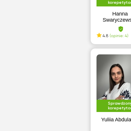
korepetyto
Hanna
Swaryczew
4.8
(opinie: 4)
Sprawdzon
korepetyto
Yuliia Abdul