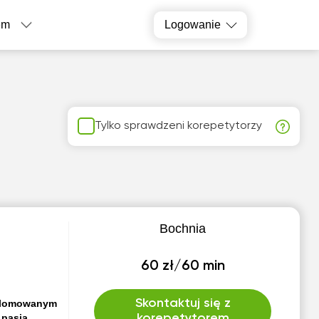
em
Logowanie
Tylko sprawdzeni korepetytorzy
Bochnia
60 zł/60 min
Skontaktuj się z
dyplomowanym
 pasją.
korepetytorem