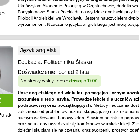
Ukończyłam Akademię Polonijną w Częstochowie, dodatkowo
Podyplomowe Studia Przekładu na wydziale anglistyki przy Ins
ko
Filologii Angielskiej we Wrocławiu. Jestem nauczycielem dy
wyróżnieniem. Nauczanie języka angielskiego jest moją pasją
Język angielski
Edukacja:
Politechnika Śląska
Doświadczenie:
ponad 2 lata
Najbliższy wolny termin:
dzisiaj o 17:00
Uczę angielskiego od wielu lat, pomagając licznym uczn
y
zrozumieniu tego języka. Prowadzę lekcje dla uczniów sz
r
podstawowej oraz początkujących.
Metody nauczania dos
zależności od problemów ucznia, skupiając się na zrozumieniu
Polak
suchym wałkowaniu budowy zdań. Stawiam nacisk na popr
oraz na to, aby uczeń czuł się komfortowo w trakcie lekcji. Z
dziećmi skupiam się na czytaniu oraz tworzeniu prostych zdań,