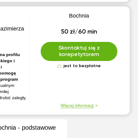
Bochnia
Kazimierza
50 zł/60 min
Skontaktuj się z
korepetytorem
na profilu
kiego i
jest to bezpłatne
i
e pomogę
ć program
idualnym
miłej
obić zaległy,
Więcej informacji
Bochnia - podstawowe