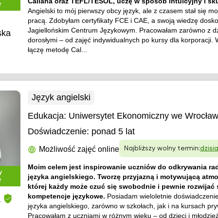
Callana oraz TEFL/TESOL, uczę w sposób intuicyjny i sk
r
Angielski to mój pierwszy obcy język, ale z czasem stał się mo
pracą. Zdobyłam certyfikaty FCE i CAE, a swoją wiedzę dosk
Jagiellońskim Centrum Językowym. Pracowałam zarówno z dzi
ska
dorosłymi – od zajęć indywidualnych po kursy dla korporacji.
łączę metodę Cal...
Język angielski
Edukacja:
Uniwersytet Ekonomiczny we Wrocław
Doświadczenie:
ponad 5 lat
Możliwość zajęć online
Najbliższy wolny termin:
dzisi
Moim celem jest inspirowanie uczniów do odkrywania rad
y
języka angielskiego. Tworzę przyjazną i motywującą atmo
r
której każdy może czuć się swobodnie i pewnie rozwijać
kompetencje językowe.
Posiadam wieloletnie doświadczeni
a
języka angielskiego, zarówno w szkołach, jak i na kursach pr
Pracowałam z uczniami w różnym wieku – od dzieci i młodzież