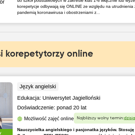
do szkół podstawowych w zakresie klas 1-6 włącznie lub wyżej
ór
korepetycje odbywają się ONLINE ze względu na utrudnienia
pandemią koronawirusa i obostrzeniami z...
i korepetytorzy online
Język angielski
Edukacja:
Uniwersytet Jagielloński
Doświadczenie:
ponad 20 lat
Możliwość zajęć online
Najbliższy wolny termin:
dzisi
Nauczycielka angielskiego i pasjonatka języków. Stosuj
y