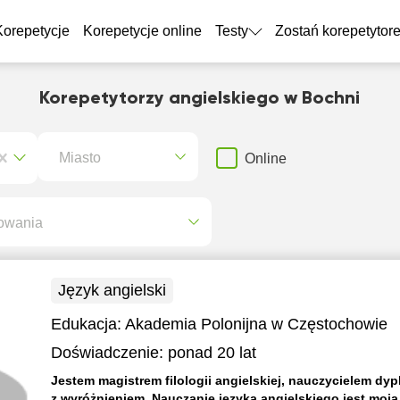
Korepetycje
Korepetycje online
Testy
Zostań korepetytor
Korepetytorzy angielskiego w Bochni
Miasto
Online
owania
Język angielski
Edukacja:
Akademia Polonijna w Częstochowie
Doświadczenie:
ponad 20 lat
Jestem magistrem filologii angielskiej, nauczycielem 
z wyróżnieniem. Nauczanie języka angielskiego jest moją