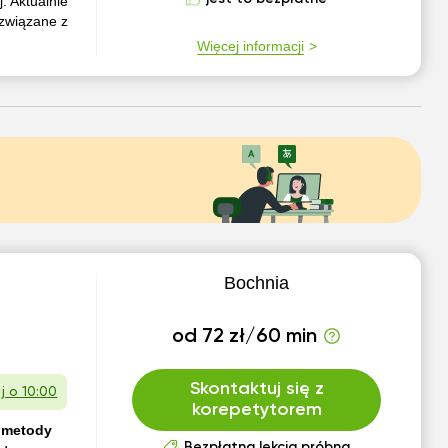
. Aktualnie
 związane z
Więcej informacji
Bochnia
od 72 zł/60 min
Skontaktuj się z
aj o 10:00
korepetytorem
ę metody
Bezpłatna lekcja próbna