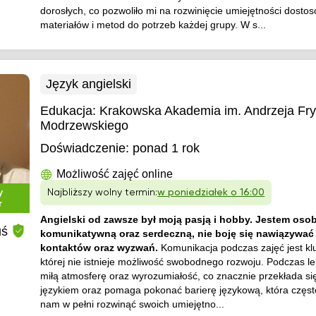
dorosłych, co pozwoliło mi na rozwinięcie umiejętności dost
materiałów i metod do potrzeb każdej grupy. W s...
Język angielski
Edukacja:
Krakowska Akademia im. Andrzeja Fr
Modrzewskiego
Doświadczenie:
ponad 1 rok
Możliwość zajęć online
y
Najbliższy wolny termin:
w poniedziałek o 16:00
r
Angielski od zawsze był moją pasją i hobby. Jestem osob
uś
komunikatywną oraz serdeczną, nie boję się nawiązywa
kontaktów oraz wyzwań.
Komunikacja podczas zajęć jest k
której nie istnieje możliwość swobodnego rozwoju. Podczas lek
miłą atmosferę oraz wyrozumiałość, co znacznie przekłada się
językiem oraz pomaga pokonać barierę językową, która częst
nam w pełni rozwinąć swoich umiejętno...