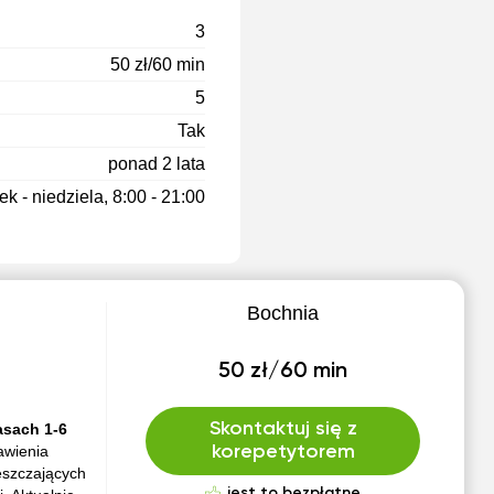
3
50 zł/60 min
5
Tak
ponad 2 lata
k - niedziela, 8:00 - 21:00
Bochnia
50 zł/60 min
Skontaktuj się z
asach 1-6
awienia
korepetytorem
zęszczających
jest to bezpłatne