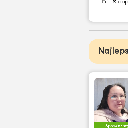
Filip Stomp
Najleps
Sprawdzon