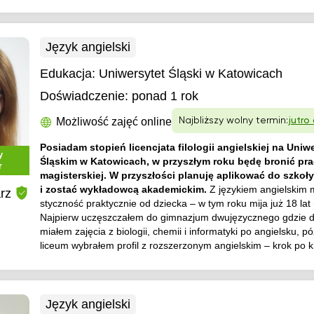
Język angielski
Edukacja:
Uniwersytet Śląski w Katowicach
Doświadczenie:
ponad 1 rok
Możliwość zajęć online
Najbliższy wolny termin:
jutro
Posiadam stopień licencjata filologii angielskiej na Uniw
y
Śląskim w Katowicach, w przyszłym roku będę bronić pr
r
magisterskiej. W przyszłości planuję aplikować do szkoły
i zostać wykładowcą akademickim.
Z językiem angielskim
rz
styczność praktycznie od dziecka – w tym roku mija już 18 lat 
Najpierw uczęszczałem do gimnazjum dwujęzycznego gdzie 
miałem zajęcia z biologii, chemii i informatyki po angielsku, pó
liceum wybrałem profil z rozszerzonym angielskim – krok po kr
Język angielski