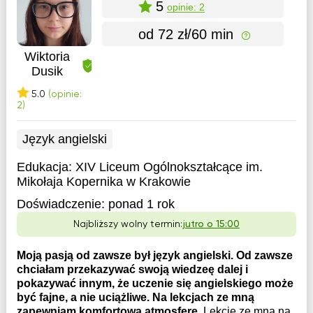
5
opinie: 2
od 72 zł/60 min
Wiktoria
Dusik
5.0
(opinie:
2)
Język angielski
Edukacja:
XIV Liceum Ogólnokształcące im.
Mikołaja Kopernika w Krakowie
Doświadczenie:
ponad 1 rok
Najbliższy wolny termin:
jutro o 15:00
Moją pasją od zawsze był język angielski. Od zawsze
chciałam przekazywać swoją wiedzeę dalej i
pokazywać innym, że uczenie się angielskiego może
być fajne, a nie uciążliwe. Na lekcjach ze mną
zapewniam komfortową atmosferę.
Lekcje ze mną na