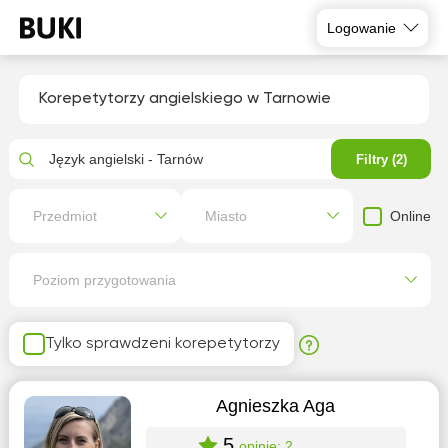
Logowanie
Korepetytorzy angielskiego w Tarnowie
Język angielski - Tarnów
Filtry (2)
Online
Przedmiot
Miasto
Poziom przygotowania
Tylko sprawdzeni korepetytorzy
Agnieszka Aga
5
opinie: 2