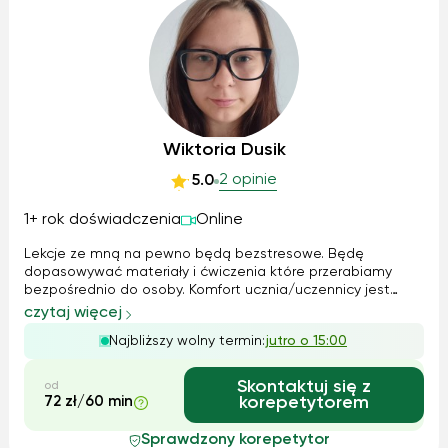
Wiktoria Dusik
2 opinie
5.0
1+ rok doświadczenia
Online
Lekcje ze mną na pewno będą bezstresowe. Będę
dopasowywać materiały i ćwiczenia które przerabiamy
bezpośrednio do osoby. Komfort ucznia/uczennicy jest
najważniejszy dlatego tempo pracy podpasuje pod daną
czytaj więcej
osobę. Im większych komfort tym lepsze wyniki oraz
Najbliższy wolny termin:
jutro o 15:00
szybsze przyswajanie wiedzy. Zapewniam miłą a...
Skontaktuj się z
od
72 zł/60 min
korepetytorem
Sprawdzony korepetytor