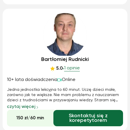
Bartłomiej Rudnicki
1 opinie
5.0
10+ lata doświadczenia
Online
Jedna jednostka lekcyjna to 60 minut. Uczę dzieci małe,
zarówno jak te większe. Nie mam problemu z nauczaniem
dzieci z trudnościami w przyswajaniu wiedzy. Staram się
umilić naukę i wytłumaczyć wszystko od podstaw by dana
czytaj więcej
materia była logiczna i łatwo przyswajalna.
Skontaktuj się z
150 zł/60 min
korepetytorem