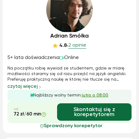
Adrian Smółka
2 opinie
4.8
5+ lata doświadczenia
Online
Na początku robię wywiad ze studentem, gdzie w miarę
możliwości staramy się od razu przejść na język angielski.
Preferuję praktyczną naukę w której nie tłucze się na
pamięć formułek, tylko Standardowa lekcja złożona jest
czytaj więcej
większości z rozmowy, praktycznych ćwiczeń
Najbliższy wolny termin:
jutro o 08:00
gramatycznych, w zależności od poz...
Skontaktuj się z
od
72 zł/60 min
korepetytorem
Sprawdzony korepetytor