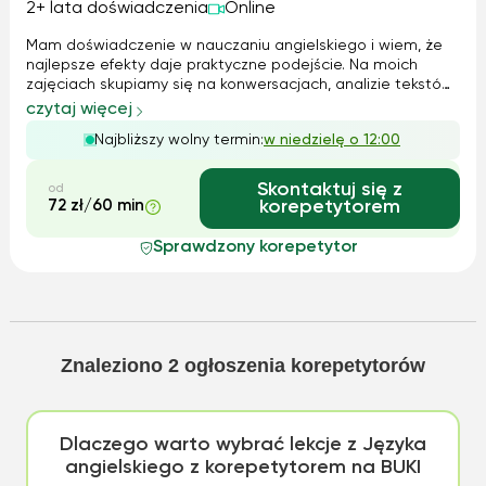
2+ lata doświadczenia
Online
Mam doświadczenie w nauczaniu angielskiego i wiem, że
najlepsze efekty daje praktyczne podejście. Na moich
zajęciach skupiamy się na konwersacjach, analizie tekstów
i ćwiczeniach, które pozwalają lepiej przyswoić język.
czytaj więcej
Przygotowuję uczniów do egzaminów, pomagając im
Najbliższy wolny termin:
w niedzielę o 12:00
osiągnąć wysokie wyniki. Dbam o ...
Skontaktuj się z
od
72 zł/60 min
korepetytorem
Sprawdzony korepetytor
Znaleziono
2
ogłoszenia korepetytorów
Dlaczego warto wybrać lekcje z Języka
angielskiego z korepetytorem na BUKI