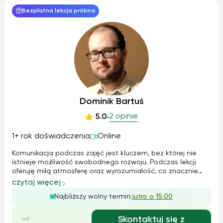
Bezpłatna lekcja próbna
Dominik Bartuś
2 opinie
5.0
1+ rok doświadczenia
Online
Komunikacja podczas zajęć jest kluczem, bez której nie
istnieje możliwość swobodnego rozwoju. Podczas lekcji
oferuję miłą atmosferę oraz wyrozumiałość, co znacznie
przekłada się na kontakt z językiem oraz pomaga pokonać
czytaj więcej
barierę językową, która często nie pozwala nam w pełni
Najbliższy wolny termin:
jutro o 15:00
rozwinąć swoich umiejętno...
Skontaktuj się z
od