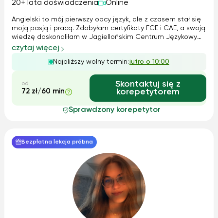
20+ lata doświadczenia
Online
Angielski to mój pierwszy obcy język, ale z czasem stał się
moją pasją i pracą. Zdobyłam certyfikaty FCE i CAE, a swoją
wiedzę doskonaliłam w Jagiellońskim Centrum Językowym.
Pracowałam zarówno z dziećmi, jak i dorosłymi – od zajęć
czytaj więcej
indywidualnych po kursy dla korporacji. W nauczaniu łączę
Najbliższy wolny termin:
jutro o 10:00
metodę Cal...
Skontaktuj się z
od
72 zł/60 min
korepetytorem
Sprawdzony korepetytor
Bezpłatna lekcja próbna