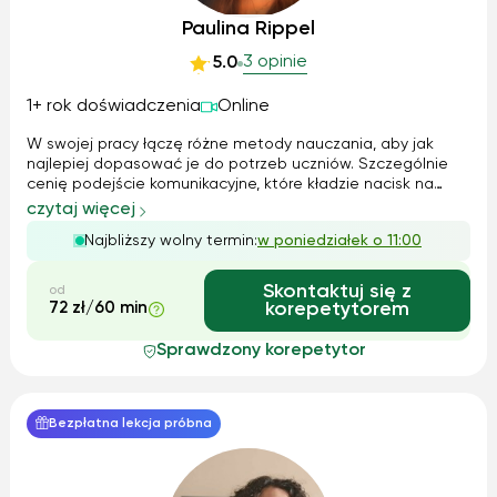
Paulina Rippel
3 opinie
5.0
1+ rok doświadczenia
Online
W swojej pracy łączę różne metody nauczania, aby jak
najlepiej dopasować je do potrzeb uczniów. Szczególnie
cenię podejście komunikacyjne, które kładzie nacisk na
praktyczne użycie języka w codziennych sytuacjach.
czytaj więcej
Wykorzystuję też elementy immersji językowej, czyli
Najbliższy wolny termin:
w poniedziałek o 11:00
otaczanie się językiem i używanie ...
Skontaktuj się z
od
72 zł/60 min
korepetytorem
Sprawdzony korepetytor
Bezpłatna lekcja próbna