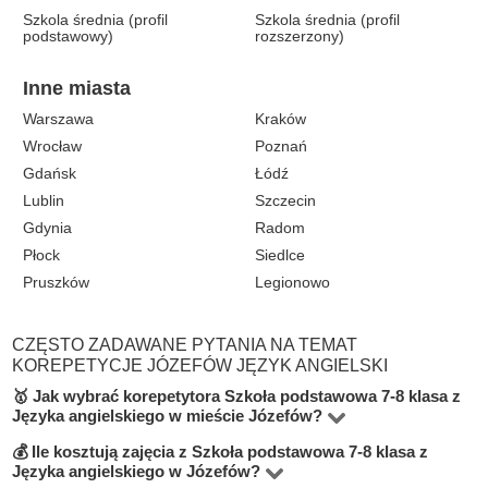
Szkola średnia (profil
Szkola średnia (profil
podstawowy)
rozszerzony)
Inne miasta
Warszawa
Kraków
Wrocław
Poznań
Gdańsk
Łódź
Lublin
Szczecin
Gdynia
Radom
Płock
Siedlce
Pruszków
Legionowo
CZĘSTO ZADAWANE PYTANIA NA TEMAT
KOREPETYCJE JÓZEFÓW JĘZYK ANGIELSKI
🥇 Jak wybrać korepetytora Szkoła podstawowa 7-8 klasa z
Języka angielskiego w mieście Józefów?
💰 Ile kosztują zajęcia z Szkoła podstawowa 7-8 klasa z
W kategorie Język angielski na poziomie Szkoła
Języka angielskiego w Józefów?
podstawowa 7-8 klasa w mieście Józefów znajduje się 2