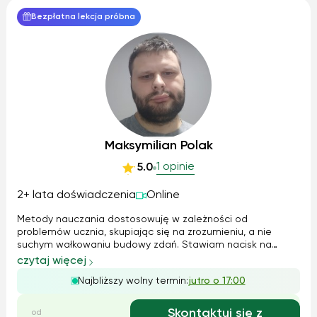
Bezpłatna lekcja próbna
Maksymilian Polak
1 opinie
5.0
2+ lata doświadczenia
Online
Metody nauczania dostosowuję w zależności od
problemów ucznia, skupiając się na zrozumieniu, a nie
suchym wałkowaniu budowy zdań. Stawiam nacisk na
poprawną wymowę oraz na to, aby uczeń czuł się
czytaj więcej
komfortowo w trakcie lekcji. Z młodszymi dziećmi skupiam
Najbliższy wolny termin:
jutro o 17:00
się na czytaniu oraz tworzeniu prostych zdań, za...
Skontaktuj się z
od