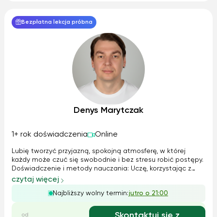
Bezpłatna lekcja próbna
Denys Marytczak
1+ rok doświadczenia
Online
Lubię tworzyć przyjazną, spokojną atmosferę, w której
każdy może czuć się swobodnie i bez stresu robić postępy.
Doświadczenie i metody nauczania: Uczę, korzystając z
metod opartych na komunikacji - dużo mówienia,
czytaj więcej
praktycznych przykładów i realnych sytuacji. Jako osoba
Najbliższy wolny termin:
jutro o 21:00
biegle posługująca się trzema...
Skontaktuj się z
od