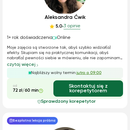
Aleksandra Ćwik
3 opinie
5.0
1+ rok doświadczenia
Online
Moje zajęcia są stworzone tak, abyś szybko widział(a)
efekty. Skupiam się na praktycznej komunikacji, abyś
nabrał(a) pewności siebie w mówieniu, ale nie zapominamy
o solidnych podstawach. Wspólnie pracujemy nad
czytaj więcej
gramatyką i nadrabiamy materiał ze szkoły, a także
Najbliższy wolny termin:
jutro o 09:00
pomagam w odrabianiu bieżących prac d...
Skontaktuj się z
od
72 zł/60 min
korepetytorem
Sprawdzony korepetytor
Bezpłatna lekcja próbna