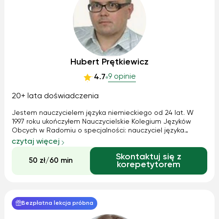
Hubert Prętkiewicz
9 opinie
4.7
20+ lata doświadczenia
Jestem nauczycielem języka niemieckiego od 24 lat. W
1997 roku ukończyłem Nauczycielskie Kolegium Języków
Obcych w Radomiu o specjalności: nauczyciel języka
niemieckiego. W tym samym roku rozpocząłem pracę w
czytaj więcej
zawodzie nauczyciela w szkole podstawowej. Łącznie
Skontaktuj się z
przepracowałem 15 lat w różnych typach sz...
50 zł/60 min
korepetytorem
Bezpłatna lekcja próbna