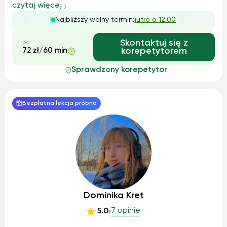
realnych kontekstach i dostosowane do indywidualnych
czytaj więcej
celów ucznia. Wspieram rozwój krytycznego myślenia i
Najbliższy wolny termin:
jutro o 12:00
płynności językowej, co sprawia, że...
Skontaktuj się z
od
72 zł/60 min
korepetytorem
Sprawdzony korepetytor
Bezpłatna lekcja próbna
Dominika Kret
7 opinie
5.0