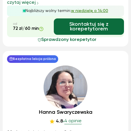
dodatkowo miałem zajęcia z biologii, chemii i informatyki
czytaj więcej
po angielsku, później w liceum wybrałem profil z
Najbliższy wolny termin:
w niedzielę o 14:00
rozszerzonym angielskim – krok po kro...
Skontaktuj się z
od
72 zł/60 min
korepetytorem
Sprawdzony korepetytor
Bezpłatna lekcja próbna
Hanna Swaryczewska
4 opinie
4.8