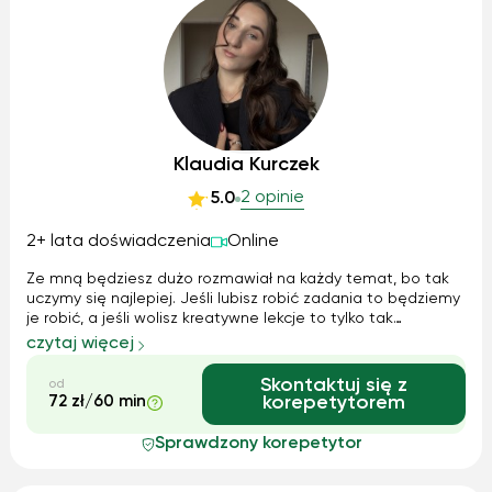
Klaudia Kurczek
2 opinie
5.0
2+ lata doświadczenia
Online
Ze mną będziesz dużo rozmawiał na każdy temat, bo tak
uczymy się najlepiej. Jeśli lubisz robić zadania to będziemy
je robić, a jeśli wolisz kreatywne lekcje to tylko tak
będziemy się uczyć! Moim głównym zadaniem będzie to
czytaj więcej
abyś dobrze czuł się lub czuła mówiąc w języku angielskim,
bo klucz to pewność...
Skontaktuj się z
od
72 zł/60 min
korepetytorem
Sprawdzony korepetytor