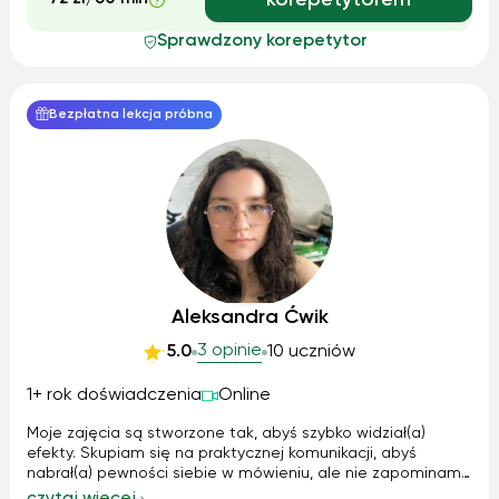
korepetytorem
Sprawdzony korepetytor
Bezpłatna lekcja próbna
Aleksandra Ćwik
3 opinie
5.0
10 uczniów
1+ rok doświadczenia
Online
Moje zajęcia są stworzone tak, abyś szybko widział(a)
efekty. Skupiam się na praktycznej komunikacji, abyś
nabrał(a) pewności siebie w mówieniu, ale nie zapominamy
o solidnych podstawach. Wspólnie pracujemy nad