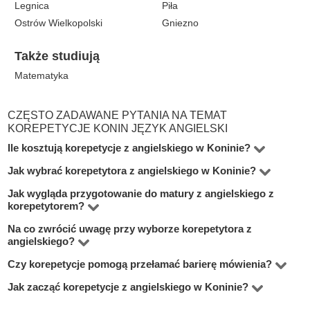
Legnica
Piła
Ostrów Wielkopolski
Gniezno
Także studiują
Matematyka
CZĘSTO ZADAWANE PYTANIA NA TEMAT
KOREPETYCJE KONIN JĘZYK ANGIELSKI
Ile kosztują korepetycje z angielskiego w Koninie?
Jak wybrać korepetytora z angielskiego w Koninie?
Ceny zaczynają się zwykle od 60 zł za 60 minut zajęć.
Stawka zależy od doświadczenia lektora, poziomu
Jak wygląda przygotowanie do matury z angielskiego z
Najpierw określ cel: poprawa ocen, egzamin, rozmowy,
korepetytorem?
ucznia i celu nauki, na przykład matury, konwersacji albo
praca albo nauka od zera. Warto sprawdzić, czy lektor
Na co zwrócić uwagę przy wyborze korepetytora z
angielskiego od podstaw.
Zajęcia mogą obejmować gramatykę, słownictwo,
pracuje z Twoim poziomem i czy potrafi łączyć gramatykę
angielskiego?
pisanie wypowiedzi, część ustną i rozwiązywanie
z praktycznym mówieniem.
Czy korepetycje pomogą przełamać barierę mówienia?
Liczy się doświadczenie z Twoim poziomem, sposób
arkuszy. Przy maturze ważny jest plan pracy i regularne
prowadzenia lekcji, cena i opinie uczniów. Dobry lektor
Jak zacząć korepetycje z angielskiego w Koninie?
ćwiczenie typowych zadań.
Tak. Regularne rozmowy z lektorem pomagają szybciej
powinien umieć dopasować materiał do celu nauki.
reagować po angielsku i mniej bać się błędów. Ważne,
Wybierz lektora pod swój cel i poziom. Przed pierwszą