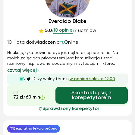
Everaldo Blake
10 opinie
5.0
7 uczniów
10+ lata doświadczenia
Online
Nauka języka powinna być jak najbardziej naturalna! Na
moich zajęciach priorytetem jest komunikacja ustna –
rozmowy inspirowane codziennymi sytuacjami, które
pozwalają uczniom czuć się swobodnie w języku
czytaj więcej
angielskim. Wykorzystuję interaktywne materiały
Najbliższy wolny termin:
w poniedziałek o 12:00
dydaktyczne, a gramatykę osadzam w kontekście ko...
Skontaktuj się z
od
72 zł/60 min
korepetytorem
Sprawdzony korepetytor
Bezpłatna lekcja próbna