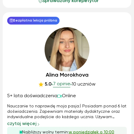
Sprawdzony korepetytor
Bezpłatna lekcja próbna
Alina Morokhova
7 opinie
5.0
10 uczniów
5+ lata doświadczenia
Online
Nauczanie to naprawdę moja pasja:) Posiadam ponad 6 lat
doświadczenia. Zapewniam materiały dydaktyczne oraz
indywidualne podejście do każdego ucznia. Używam
nowoczesnych metod nauczania. Lekcje odbywają się w
czytaj więcej
przyjaznej i komfortowej atmosferze. Profile zajęć: -
Najbliższy wolny termin:
w poniedziałek o 10:00
Business English - English for IT ...