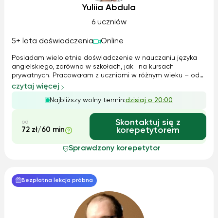
Yuliia Abdula
6 uczniów
5+ lata doświadczenia
Online
Posiadam wieloletnie doświadczenie w nauczaniu języka
angielskiego, zarówno w szkołach, jak i na kursach
prywatnych. Pracowałam z uczniami w różnym wieku – od
dzieci i młodzieży, po dorosłych, co pozwoliło mi na
czytaj więcej
rozwinięcie umiejętności dostosowywania materiałów i
Najbliższy wolny termin:
dzisiaj o 20:00
metod do potrzeb każdej grupy. W s...
Skontaktuj się z
od
72 zł/60 min
korepetytorem
Sprawdzony korepetytor
Bezpłatna lekcja próbna