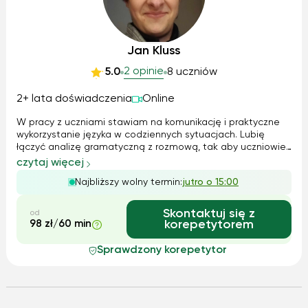
Jan Kluss
2 opinie
5.0
8 uczniów
2+ lata doświadczenia
Online
W pracy z uczniami stawiam na komunikację i praktyczne
wykorzystanie języka w codziennych sytuacjach. Lubię
łączyć analizę gramatyczną z rozmową, tak aby uczniowie
zyskiwali swobodę mówienia, a jednocześnie rozumieli
czytaj więcej
zasady, które stoją za poprawnymi wypowiedziami. Zawsze
Najbliższy wolny termin:
jutro o 15:00
staram się dostosować tempo...
Skontaktuj się z
od
98 zł/60 min
korepetytorem
Sprawdzony korepetytor