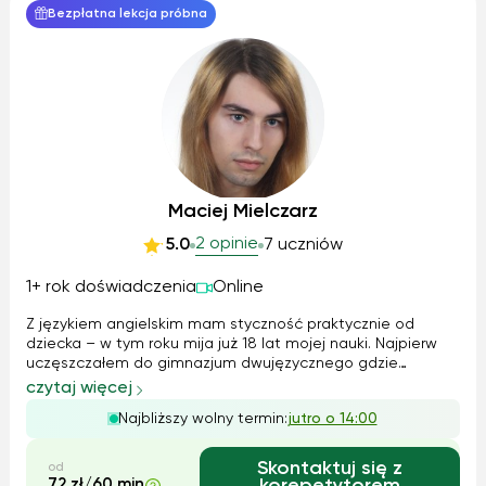
Bezpłatna lekcja próbna
Maciej Mielczarz
2 opinie
5.0
7 uczniów
1+ rok doświadczenia
Online
Z językiem angielskim mam styczność praktycznie od
dziecka – w tym roku mija już 18 lat mojej nauki. Najpierw
uczęszczałem do gimnazjum dwujęzycznego gdzie
dodatkowo miałem zajęcia z biologii, chemii i informatyki
czytaj więcej
po angielsku, później w liceum wybrałem profil z
Najbliższy wolny termin:
jutro o 14:00
rozszerzonym angielskim – krok po kro...
Skontaktuj się z
od
72 zł/60 min