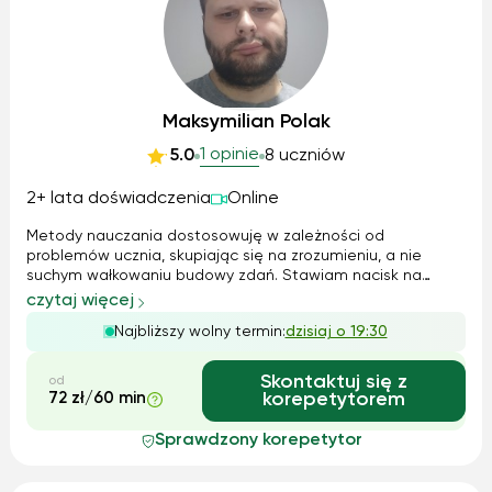
Maksymilian Polak
1 opinie
5.0
8 uczniów
2+ lata doświadczenia
Online
Metody nauczania dostosowuję w zależności od
problemów ucznia, skupiając się na zrozumieniu, a nie
suchym wałkowaniu budowy zdań. Stawiam nacisk na
poprawną wymowę oraz na to, aby uczeń czuł się
czytaj więcej
komfortowo w trakcie lekcji. Z młodszymi dziećmi skupiam
Najbliższy wolny termin:
dzisiaj o 19:30
się na czytaniu oraz tworzeniu prostych zdań, za...
Skontaktuj się z
od
72 zł/60 min
korepetytorem
Sprawdzony korepetytor