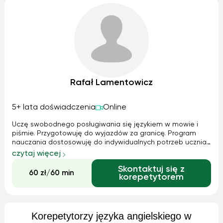
Rafał Lamentowicz
5+ lata doświadczenia
Online
Uczę swobodnego posługiwania się językiem w mowie i
piśmie. Przygotowuję do wyjazdów za granicę. Program
nauczania dostosowuję do indywidualnych potrzeb ucznia.
Zapewniam wszelkie niezbędne materiały do nauki. Oferuję
czytaj więcej
także lekcje dla pracowników firm. Wystawiam faktury.
Skontaktuj się z
Lekcje odbywają się online. ...
60 zł/60 min
korepetytorem
Korepetytorzy języka angielskiego w