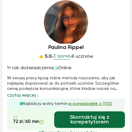
Paulina Rippel
3 opinie
5.0
8 uczniów
1+ rok doświadczenia
Online
W swojej pracy łączę różne metody nauczania, aby jak
najlepiej dopasować je do potrzeb uczniów. Szczególnie
cenię podejście komunikacyjne, które kładzie nacisk na
praktyczne użycie języka w codziennych sytuacjach.
czytaj więcej
Wykorzystuję też elementy immersji językowej, czyli
Najbliższy wolny termin:
w poniedziałek o 11:00
otaczanie się językiem i używanie ...
Skontaktuj się z
od
72 zł/60 min
korepetytorem