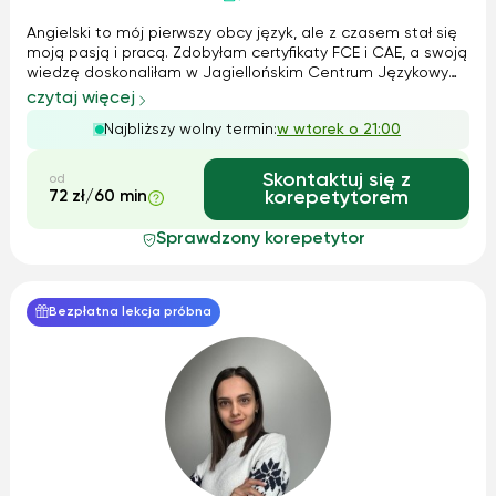
Angielski to mój pierwszy obcy język, ale z czasem stał się
moją pasją i pracą. Zdobyłam certyfikaty FCE i CAE, a swoją
wiedzę doskonaliłam w Jagiellońskim Centrum Językowym.
Pracowałam zarówno z dziećmi, jak i dorosłymi – od zajęć
czytaj więcej
indywidualnych po kursy dla korporacji. W nauczaniu łączę
Najbliższy wolny termin:
w wtorek o 21:00
metodę Cal...
Skontaktuj się z
od
72 zł/60 min
korepetytorem
Sprawdzony korepetytor
Bezpłatna lekcja próbna