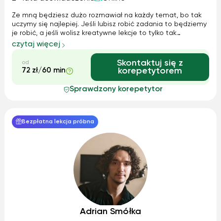
Ze mną będziesz dużo rozmawiał na każdy temat, bo tak
uczymy się najlepiej. Jeśli lubisz robić zadania to będziemy
je robić, a jeśli wolisz kreatywne lekcje to tylko tak
będziemy się uczyć! Moim głównym zadaniem będzie to
czytaj więcej
abyś dobrze czuł się lub czuła mówiąc w języku angielskim,
bo klucz to pewność...
Skontaktuj się z
od
72 zł/60 min
korepetytorem
Sprawdzony korepetytor
Bezpłatna lekcja próbna
Adrian Smółka