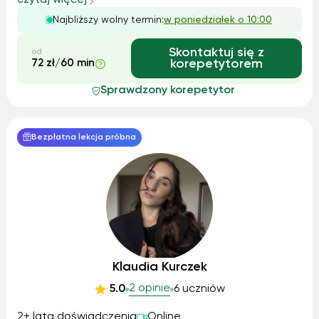
czytaj więcej
gramatyką i nadrabiamy materiał ze szkoły, a także
Najbliższy wolny termin:
w poniedziałek o 10:00
pomagam w odrabianiu bieżących prac d...
Skontaktuj się z
od
72 zł/60 min
korepetytorem
Sprawdzony korepetytor
Bezpłatna lekcja próbna
Klaudia Kurczek
2 opinie
5.0
6 uczniów
2+ lata doświadczenia
Online