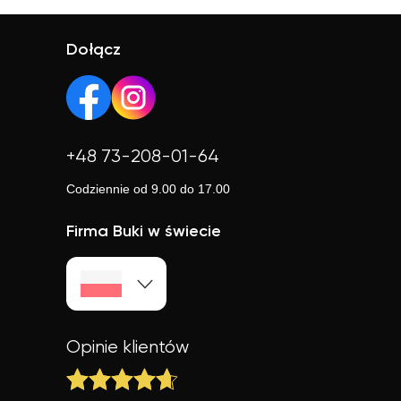
żeby lekcje zawierały praktyczne tematy, korektę i dużo
lekcją warto określić, czy chcesz poprawić oceny, zdać
mówienia.
egzamin, mówić swobodniej czy używać angielskiego w
Dołącz
pracy.
+48 73-208-01-64
Codziennie od 9.00 do 17.00
Firma Buki w świecie
Opinie klientów