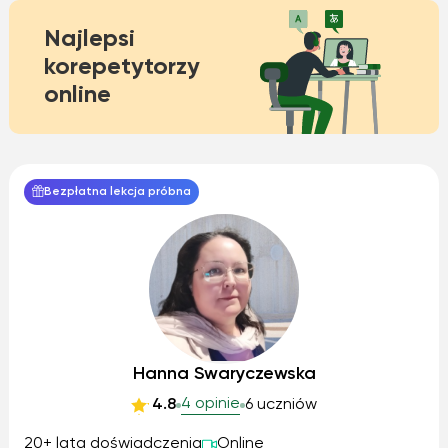
Najlepsi
korepetytorzy
online
Bezpłatna lekcja próbna
Hanna Swaryczewska
4 opinie
4.8
6 uczniów
20+ lata doświadczenia
Online