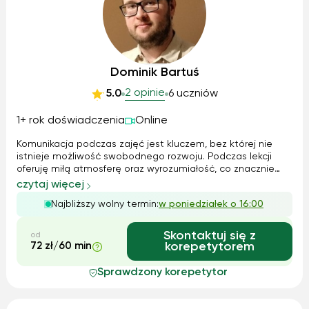
Dominik Bartuś
2 opinie
5.0
6 uczniów
1+ rok doświadczenia
Online
Komunikacja podczas zajęć jest kluczem, bez której nie
istnieje możliwość swobodnego rozwoju. Podczas lekcji
oferuję miłą atmosferę oraz wyrozumiałość, co znacznie
przekłada się na kontakt z językiem oraz pomaga pokonać
czytaj więcej
barierę językową, która często nie pozwala nam w pełni
Najbliższy wolny termin:
w poniedziałek o 16:00
rozwinąć swoich umiejętno...
Skontaktuj się z
od
72 zł/60 min
korepetytorem
Sprawdzony korepetytor