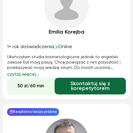
Emilia Korejba
1+ rok doświadczenia
Online
Ukończyłam studia kosmetologiczne jednak to angielski
zawsze był moją pasją. Chcę powiązać z nim przyszłość i
przekazywać moją wiedzę innym. Do moich uczniów
podchodzę w sposób przyjacielski i spokojny. Zawsze
czytaj więcej
staram się by wszystko dobrze zrozumieli. Chciałabym by
Skontaktuj się z
przez sposób w jaki prowadzę zajęc...
50 zł/60 min
korepetytorem
Bezpłatna lekcja próbna