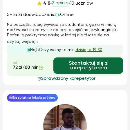
2 opinie
4.8
10 uczniów
5+ lata doświadczenia
Online
Na początku robię wywiad ze studentem, gdzie w miarę
możliwości staramy się od razu przejść na język angielski.
Preferuję praktyczną naukę w której nie tłucze się na
pamięć formułek, tylko Standardowa lekcja złożona jest
czytaj więcej
większości z rozmowy, praktycznych ćwiczeń
Najbliższy wolny termin:
dzisiaj o 19:30
gramatycznych, w zależności od poz...
Skontaktuj się z
od
72 zł/60 min
korepetytorem
Sprawdzony korepetytor
Bezpłatna lekcja próbna