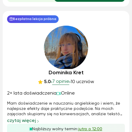
Bezpłatna lekcja próbna
Dominika Kret
7 opinie
5.0
10 uczniów
2+ lata doświadczenia
Online
Mam doświadczenie w nauczaniu angielskiego i wiem, że
najlepsze efekty daje praktyczne podejście. Na moich
zajęciach skupiamy się na konwersacjach, analizie tekstów
i ćwiczeniach, które pozwalają lepiej przyswoić język.
czytaj więcej
Przygotowuję uczniów do egzaminów, pomagając im
Najbliższy wolny termin:
jutro o 12:00
osiągnąć wysokie wyniki. Dbam o ...