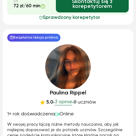
Skontaktuj się z
od
72 zł/60 min
korepetytorem
Sprawdzony korepetytor
Bezpłatna lekcja próbna
Paulina Rippel
3 opinie
5.0
8 uczniów
1+ rok doświadczenia
Online
W swojej pracy łączę różne metody nauczania, aby jak
najlepiej dopasować je do potrzeb uczniów. Szczególnie
cenię podejście komunikacyjne, które kładzie nacisk na