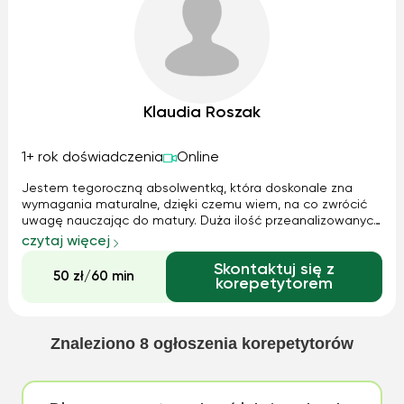
Klaudia Roszak
1+ rok doświadczenia
Online
Jestem tegoroczną absolwentką, która doskonale zna
wymagania maturalne, dzięki czemu wiem, na co zwrócić
uwagę nauczając do matury. Duża ilość przeanalizowanych
arkuszy sprawiła, iż osiągnęłam poziom, na który liczyłam.
czytaj więcej
Teraz dzięki temu, że sama przygotowywałam się do
Skontaktuj się z
matury, wiem, na co należy zwr...
50 zł/60 min
korepetytorem
Znaleziono
8
ogłoszenia korepetytorów