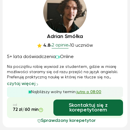
Adrian Smółka
2 opinie
4.8
10 uczniów
5+ lata doświadczenia
Online
Na początku robię wywiad ze studentem, gdzie w miarę
możliwości staramy się od razu przejść na język angielski.
Preferuję praktyczną naukę w której nie tłucze się na
pamięć formułek, tylko Standardowa lekcja złożona jest
czytaj więcej
większości z rozmowy, praktycznych ćwiczeń
Najbliższy wolny termin:
jutro o 08:00
gramatycznych, w zależności od poz...
Skontaktuj się z
od
72 zł/60 min
korepetytorem
Sprawdzony korepetytor