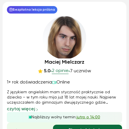
Bezpłatna lekcja próbna
Maciej Mielczarz
2 opinie
5.0
7 uczniów
1+ rok doświadczenia
Online
Z językiem angielskim mam styczność praktycznie od
dziecka – w tym roku mija już 18 lat mojej nauki. Najpierw
uczęszczałem do gimnazjum dwujęzycznego gdzie
dodatkowo miałem zajęcia z biologii, chemii i informatyki
czytaj więcej
po angielsku, później w liceum wybrałem profil z
Najbliższy wolny termin:
jutro o 14:00
rozszerzonym angielskim – krok po kro...