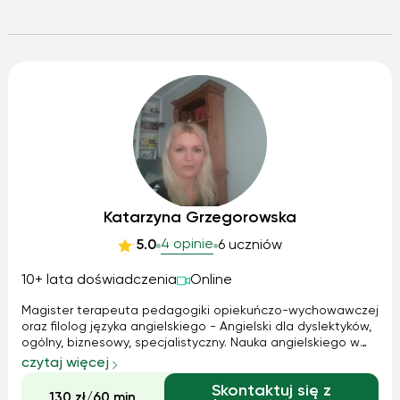
Katarzyna Grzegorowska
4 opinie
5.0
6 uczniów
10+ lata doświadczenia
Online
Magister terapeuta pedagogiki opiekuńczo-wychowawczej
oraz filolog języka angielskiego - Angielski dla dyslektyków,
ogólny, biznesowy, specjalistyczny. Nauka angielskiego w
szkole podstawowej, średniej, wyższej. Przygotowanie do
czytaj więcej
egzaminów ósmoklasisty, matury, egzaminów
Skontaktuj się z
międzynarodowych, rozmów kwalifikacyjnych, konsultacje
130 zł/60 min