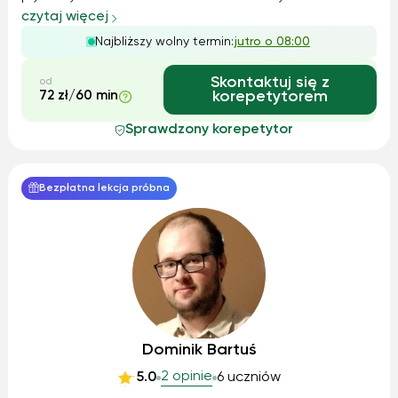
dzieci i młodzieży, po dorosłych, co pozwoliło mi na
czytaj więcej
rozwinięcie umiejętności dostosowywania materiałów i
Najbliższy wolny termin:
jutro o 08:00
metod do potrzeb każdej grupy. W s...
Skontaktuj się z
od
72 zł/60 min
korepetytorem
Sprawdzony korepetytor
Bezpłatna lekcja próbna
Dominik Bartuś
2 opinie
5.0
6 uczniów