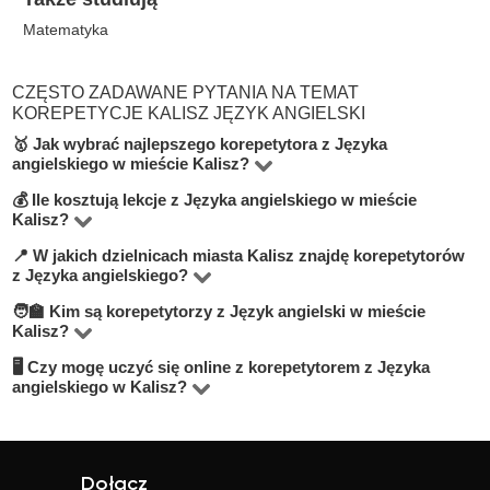
Matematyka
CZĘSTO ZADAWANE PYTANIA NA TEMAT
KOREPETYCJE KALISZ JĘZYK ANGIELSKI
🥇 Jak wybrać najlepszego korepetytora z Języka
angielskiego w mieście Kalisz?
💰 Ile kosztują lekcje z Języka angielskiego w mieście
Na platformie BUKI znajdziesz 8 korepetytorów
Kalisz?
oferujących zajęcia z Język angielski w miejscowości
📍 W jakich dzielnicach miasta Kalisz znajdę korepetytorów
Ceny zależą od poziomu, doświadczenia korepetytora i
Kalisz. Przy wyborze zwróć uwagę na cenę, opinie,
z Języka angielskiego?
trybu zajęć (online lub stacjonarnie). Średnia cena w
doświadczenie, wykształcenie oraz lokalizację. Warto
🧑‍🏫 Kim są korepetytorzy z Język angielski w mieście
Na BUKI możesz znaleźć nauczycieli w niemal
mieście Kalisz wynosi od 50 do 100 zł/h.
szukać korepetytorów z opcją darmowej lekcji próbnej,
Kalisz?
wszystkich dzielnicach miasta Kalisz. Możesz też wybrać
aby sprawdzić, czy dany nauczyciel Ci odpowiada.
🖥 Czy mogę uczyć się online z korepetytorem z Języka
Na BUKI znajdziesz wykwalifikowanych nauczycieli,
lekcje online, jeśli zależy Ci na elastyczności.
angielskiego w Kalisz?
studentów oraz praktyków z doświadczeniem. Średnia
Tak, większość korepetytorów prowadzi zajęcia online.
ocena korepetytorów to 4.8/5. Sprawdź ich profile i
To wygodne rozwiązanie, które często jest też tańsze.
opinie, aby wybrać najlepszego.
Online możesz uczyć się w elastyczny sposób,
Dołącz