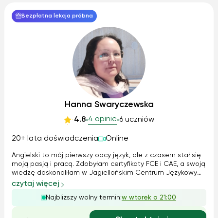
Bezpłatna lekcja próbna
Hanna Swaryczewska
4 opinie
4.8
6 uczniów
20+ lata doświadczenia
Online
Angielski to mój pierwszy obcy język, ale z czasem stał się
moją pasją i pracą. Zdobyłam certyfikaty FCE i CAE, a swoją
wiedzę doskonaliłam w Jagiellońskim Centrum Językowym.
Pracowałam zarówno z dziećmi, jak i dorosłymi – od zajęć
czytaj więcej
indywidualnych po kursy dla korporacji. W nauczaniu łączę
Najbliższy wolny termin:
w wtorek o 21:00
metodę Cal...