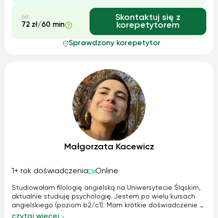
Skontaktuj się z
od
72 zł/60 min
korepetytorem
Sprawdzony korepetytor
Małgorzata Kacewicz
1+ rok doświadczenia
Online
Studiowałam filologię angielską na Uniwersytecie Śląskim,
aktualnie studiuję psychologię. Jestem po wielu kursach
angielskiego (poziom b2/c1). Mam krótkie doświadczenie w
korepetycjach z języka angielskiego, do tej pory wyłącznie z
czytaj więcej