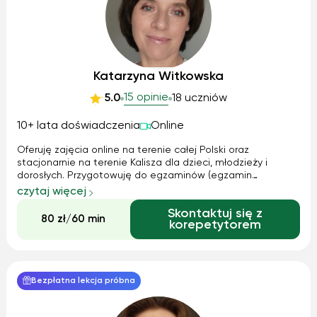
Katarzyna Witkowska
15 opinie
5.0
18 uczniów
10+ lata doświadczenia
Online
Oferuję zajęcia online na terenie całej Polski oraz
stacjonarnie na terenie Kalisza dla dzieci, młodzieży i
dorosłych. Przygotowuję do egzaminów (egzamin
ósmoklasisty, matura podstawowa i rozszerzona). Na
czytaj więcej
zajęciach z dziećmi w wieku wczesnoszkolnym od samego
Skontaktuj się z
początku kładę nacisk na rozwój umiejętno...
80 zł/60 min
korepetytorem
Bezpłatna lekcja próbna