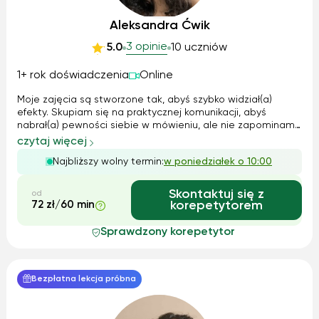
Aleksandra Ćwik
3 opinie
5.0
10 uczniów
1+ rok doświadczenia
Online
Moje zajęcia są stworzone tak, abyś szybko widział(a)
efekty. Skupiam się na praktycznej komunikacji, abyś
nabrał(a) pewności siebie w mówieniu, ale nie zapominamy
o solidnych podstawach. Wspólnie pracujemy nad
czytaj więcej
gramatyką i nadrabiamy materiał ze szkoły, a także
Najbliższy wolny termin:
w poniedziałek o 10:00
pomagam w odrabianiu bieżących prac d...
Skontaktuj się z
od
72 zł/60 min
korepetytorem
Sprawdzony korepetytor
Bezpłatna lekcja próbna