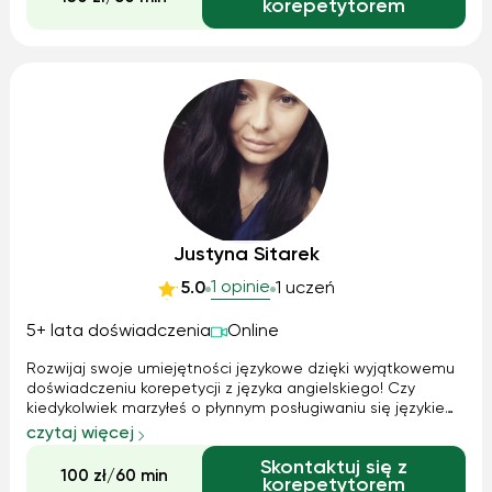
korepetytorem
dla rodziców dzieci dyslektycznych.
Justyna Sitarek
1 opinie
5.0
1 uczeń
5+ lata doświadczenia
Online
Rozwijaj swoje umiejętności językowe dzięki wyjątkowemu
doświadczeniu korepetycji z języka angielskiego! Czy
kiedykolwiek marzyłeś o płynnym posługiwaniu się językiem
angielskim? Czy chciałbyś swobodnie porozumiewać się w
czytaj więcej
międzynarodowym środowisku, otworzyć sobie drzwi do
Skontaktuj się z
nowych możliwości edukacy...
100 zł/60 min
korepetytorem