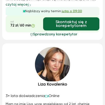
realnych kontekstach i dostosowane do indywidualnych
czytaj więcej
celów ucznia. Wspieram rozwój krytycznego myślenia i
Najbliższy wolny termin:
jutro o 09:00
płynności językowej, co sprawia, że...
Skontaktuj się z
od
72 zł/60 min
korepetytorem
Sprawdzony korepetytor
Liza Kovalenko
3+ lata doświadczenia
Online
Mam na imię Lisa, uczę angielskiego od 2 lat, chętnie