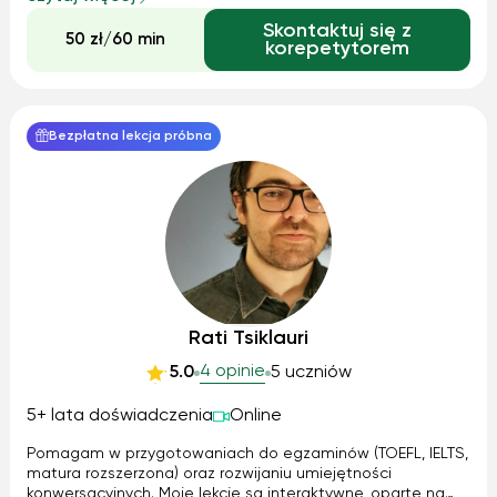
uczniami z podstawówki, natomiast jestem otwarta
Skontaktuj się z
również na pomoc os...
50 zł/60 min
korepetytorem
Bezpłatna lekcja próbna
Rati Tsiklauri
4 opinie
5.0
5 uczniów
5+ lata doświadczenia
Online
Pomagam w przygotowaniach do egzaminów (TOEFL, IELTS,
matura rozszerzona) oraz rozwijaniu umiejętności
konwersacyjnych. Moje lekcje są interaktywne, oparte na