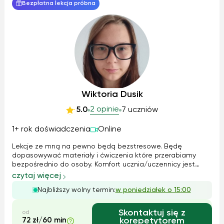
Bezpłatna lekcja próbna
Wiktoria Dusik
2 opinie
5.0
7 uczniów
1+ rok doświadczenia
Online
Lekcje ze mną na pewno będą bezstresowe. Będę
dopasowywać materiały i ćwiczenia które przerabiamy
bezpośrednio do osoby. Komfort ucznia/uczennicy jest
najważniejszy dlatego tempo pracy podpasuje pod daną
czytaj więcej
osobę. Im większych komfort tym lepsze wyniki oraz
Najbliższy wolny termin:
w poniedziałek o 15:00
szybsze przyswajanie wiedzy. Zapewniam miłą a...
Skontaktuj się z
od
72 zł/60 min
korepetytorem