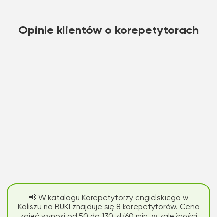
Opinie klientów o korepetytorach
📢 W katalogu Korepetytorzy angielskiego w
Kaliszu na BUKI znajduje się 8 korepetytorów. Cena
zajęć wynosi od 50 do 130 zł/60 min, w zależności