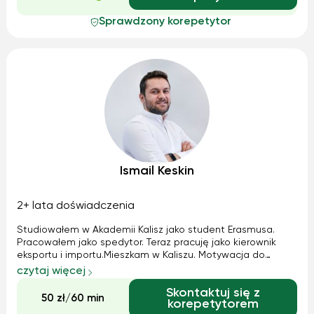
Sprawdzony korepetytor
Ismail Keskin
2+ lata doświadczenia
Studiowałem w Akademii Kalisz jako student Erasmusa.
Pracowałem jako spedytor. Teraz pracuję jako kierownik
eksportu i importu.Mieszkam w Kaliszu. Motywacja do
nauczania, że ​​nie znam języka polskiego bardzo dobrze,
czytaj więcej
więc będziemy w pełni komunikować się po angielsku.
Skontaktuj się z
50 zł/60 min
korepetytorem