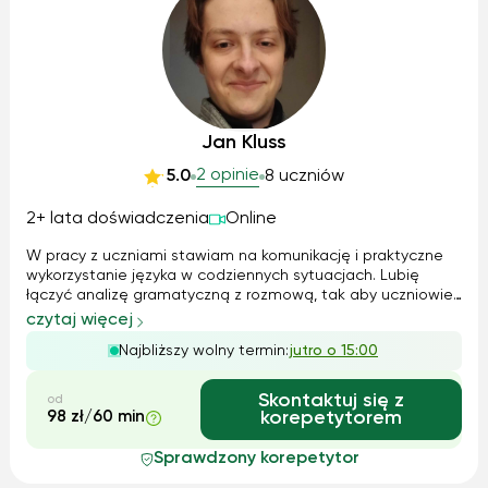
Jan Kluss
2 opinie
5.0
8 uczniów
2+ lata doświadczenia
Online
W pracy z uczniami stawiam na komunikację i praktyczne
wykorzystanie języka w codziennych sytuacjach. Lubię
łączyć analizę gramatyczną z rozmową, tak aby uczniowie
zyskiwali swobodę mówienia, a jednocześnie rozumieli
czytaj więcej
zasady, które stoją za poprawnymi wypowiedziami. Zawsze
Najbliższy wolny termin:
jutro o 15:00
staram się dostosować tempo...
Skontaktuj się z
od
98 zł/60 min
korepetytorem
Sprawdzony korepetytor