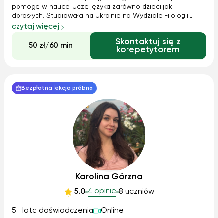
pomogę w nauce. Uczę języka zarówno dzieci jak i
dorosłych. Studiowała na Ukrainie na Wydziale Filologii
Obcej ChNPU im. Skovorody. Są metody nauczania, a także
czytaj więcej
wiele ciekawych i naprawdę przydatnych materiałów.
Skontaktuj się z
Zadzwoń, omów harmonogram i wszyst...
50 zł/60 min
korepetytorem
Bezpłatna lekcja próbna
Karolina Górzna
4 opinie
5.0
8 uczniów
5+ lata doświadczenia
Online