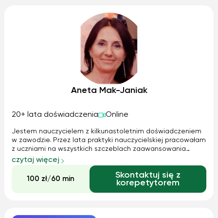
Aneta Mak-Janiak
20+ lata doświadczenia
Online
Jestem nauczycielem z kilkunastoletnim doświadczeniem
w zawodzie. Przez lata praktyki nauczycielskiej pracowałam
z uczniami na wszystkich szczeblach zaawansowania
językowego, począwszy od przedszkola, przez szkołę
czytaj więcej
podstawową, pracę z młodzieżą licealną, aż po pracę w
Skontaktuj się z
środowisku akademickim jako wykł...
100 zł/60 min
korepetytorem