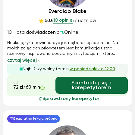
Everaldo Blake
10 opinie
5.0
7 uczniów
10+ lata doświadczenia
Online
Nauka języka powinna być jak najbardziej naturalna! Na
moich zajęciach priorytetem jest komunikacja ustna –
rozmowy inspirowane codziennymi sytuacjami, które
pozwalają uczniom czuć się swobodnie w języku
czytaj więcej
angielskim. Wykorzystuję interaktywne materiały
Najbliższy wolny termin:
w poniedziałek o 12:00
dydaktyczne, a gramatykę osadzam w kontekście ko...
Skontaktuj się z
od
72 zł/60 min
korepetytorem
Sprawdzony korepetytor
Bezpłatna lekcja próbna