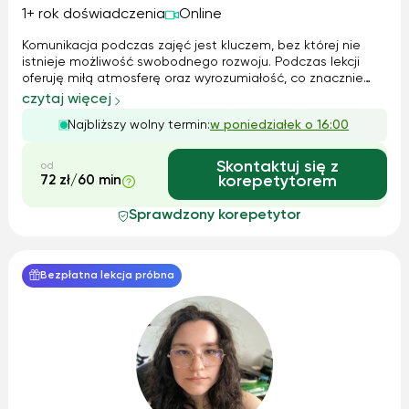
1+ rok doświadczenia
Online
Komunikacja podczas zajęć jest kluczem, bez której nie
istnieje możliwość swobodnego rozwoju. Podczas lekcji
oferuję miłą atmosferę oraz wyrozumiałość, co znacznie
przekłada się na kontakt z językiem oraz pomaga pokonać
czytaj więcej
barierę językową, która często nie pozwala nam w pełni
Najbliższy wolny termin:
w poniedziałek o 16:00
rozwinąć swoich umiejętno...
Skontaktuj się z
od
72 zł/60 min
korepetytorem
Sprawdzony korepetytor
Bezpłatna lekcja próbna