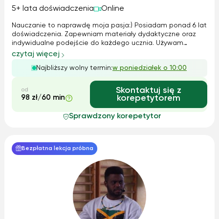
5+ lata doświadczenia
Online
Nauczanie to naprawdę moja pasja:) Posiadam ponad 6 lat
doświadczenia. Zapewniam materiały dydaktyczne oraz
indywidualne podejście do każdego ucznia. Używam
nowoczesnych metod nauczania. Lekcje odbywają się w
czytaj więcej
przyjaznej i komfortowej atmosferze. Profile zajęć: -
Najbliższy wolny termin:
w poniedziałek o 10:00
Business English - English for IT ...
Skontaktuj się z
od
98 zł/60 min
korepetytorem
Sprawdzony korepetytor
Bezpłatna lekcja próbna