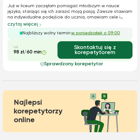
Już w liceum zaczęłam pomagać młodszym w nauce
języka, starając się ich zarazić moją pasją. Zawsze stawiam
na indywidualne podejście do ucznia, omawiam cele i
razem do nich dążymy. Moje lekcje to mieszanka zadań
czytaj więcej
praktycznych oraz konwersacji. Moi uczniowie są bardzo
Najbliższy wolny termin:
w poniedziałek o 09:00
zróżnicowani - od najmłodszych, p...
Skontaktuj się z
od
98 zł/60 min
korepetytorem
Sprawdzony korepetytor
Najlepsi
korepetytorzy
online