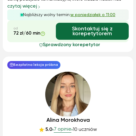
praktyczne użycie języka w codziennych sytuacjach.
czytaj więcej
Wykorzystuję też elementy immersji językowej, czyli
Najbliższy wolny termin:
w poniedziałek o 11:00
otaczanie się językiem i używanie ...
Skontaktuj się z
od
72 zł/60 min
korepetytorem
Sprawdzony korepetytor
Bezpłatna lekcja próbna
Alina Morokhova
7 opinie
5.0
10 uczniów