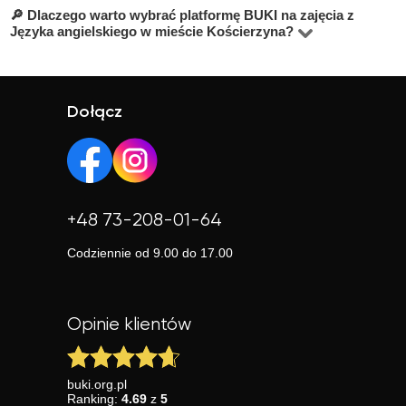
🔎 Dlaczego warto wybrać platformę BUKI na zajęcia z
BUKI to platforma z pomocą techniczną. Jeśli pierwsza
korepetytor ma profil z oceną i komentarzami.
Języka angielskiego w mieście Kościerzyna?
lekcja nie spełni Twoich oczekiwań, zostaw nowe
Na platformie BUKI znajdziesz ponad 120 000
zgłoszenie — pomożemy znaleźć innego nauczyciela.
sprawdzonych korepetytorów. Możesz wybrać
nauczyciela według specjalizacji, doświadczenia, opinii i
Dołącz
ceny, a także skorzystać z bezpłatnej lekcji próbnej.
Platforma jest prosta w obsłudze, posiada wygodne filtry i
szybkie dopasowanie nauczyciela.
+48 73-208-01-64
Codziennie od 9.00 do 17.00
Opinie klientów
buki.org.pl
Ranking:
4.69
z
5