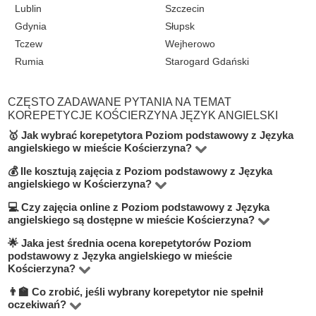
Lublin
Szczecin
Gdynia
Słupsk
Tczew
Wejherowo
Rumia
Starogard Gdański
CZĘSTO ZADAWANE PYTANIA NA TEMAT
KOREPETYCJE KOŚCIERZYNA JĘZYK ANGIELSKI
🥇 Jak wybrać korepetytora Poziom podstawowy z Języka
angielskiego w mieście Kościerzyna?
💰 Ile kosztują zajęcia z Poziom podstawowy z Języka
W kategorie Język angielski na poziomie Poziom
angielskiego w Kościerzyna?
podstawowy w mieście Kościerzyna znajduje się 1
💻 Czy zajęcia online z Poziom podstawowy z Języka
Cena indywidualnych zajęć waha się od 50 do 100 zł za
korepetytorów. Aby znaleźć najlepszego nauczyciela,
angielskiego są dostępne w mieście Kościerzyna?
godzinę — w zależności od doświadczenia nauczyciela,
zwróć uwagę na stawkę za godzinę, doświadczenie,
🌟 Jaka jest średnia ocena korepetytorów Poziom
Tak, na BUKI możesz znaleźć korepetytorów
formatu lekcji i poziomu trudności materiału.
wykształcenie, liczbę opinii oraz możliwość bezpłatnej
podstawowy z Języka angielskiego w mieście
prowadzących lekcje online przez Zoom lub Google
Kościerzyna?
lekcji próbnej — informacja znajduje się pod przyciskiem
Meet. Zajęcia online są często bardziej elastyczne,
"Skontaktuj się z korepetytorem".
👨‍🏫 Co zrobić, jeśli wybrany korepetytor nie spełnił
Średnia ocena nauczycieli w tej kategorie wynosi 4.8 na
wygodne i czasem tańsze.
oczekiwań?
5, na podstawie prawdziwych opinii uczniów. Każdy