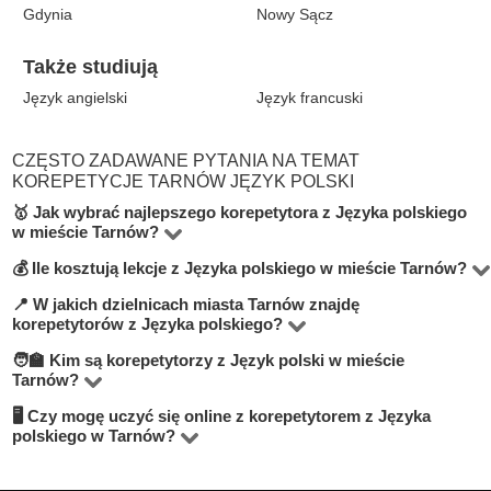
Gdynia
Nowy Sącz
Także studiują
Język angielski
Język francuski
CZĘSTO ZADAWANE PYTANIA NA TEMAT
KOREPETYCJE TARNÓW JĘZYK POLSKI
🥇 Jak wybrać najlepszego korepetytora z Języka polskiego
w mieście Tarnów?
💰 Ile kosztują lekcje z Języka polskiego w mieście Tarnów?
Na platformie BUKI znajdziesz 2 korepetytorów
oferujących zajęcia z Język polski w miejscowości
📍 W jakich dzielnicach miasta Tarnów znajdę
Ceny zależą od poziomu, doświadczenia korepetytora i
korepetytorów z Języka polskiego?
Tarnów. Przy wyborze zwróć uwagę na cenę, opinie,
trybu zajęć (online lub stacjonarnie). Średnia cena w
🧑‍🏫 Kim są korepetytorzy z Język polski w mieście
doświadczenie, wykształcenie oraz lokalizację. Warto
Na BUKI możesz znaleźć nauczycieli w niemal
mieście Tarnów wynosi od 50 do 100 zł/h.
Tarnów?
szukać korepetytorów z opcją darmowej lekcji próbnej,
wszystkich dzielnicach miasta Tarnów. Możesz też
🖥 Czy mogę uczyć się online z korepetytorem z Języka
Na BUKI znajdziesz wykwalifikowanych nauczycieli,
aby sprawdzić, czy dany nauczyciel Ci odpowiada.
wybrać lekcje online, jeśli zależy Ci na elastyczności.
polskiego w Tarnów?
studentów oraz praktyków z doświadczeniem. Średnia
Tak, większość korepetytorów prowadzi zajęcia online.
ocena korepetytorów to 4.8/5. Sprawdź ich profile i