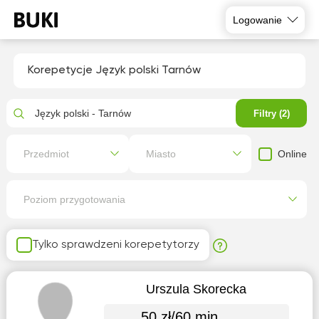
Logowanie
Korepetycje Język polski Tarnów
Język polski - Tarnów
Filtry (2)
Online
Przedmiot
Miasto
Poziom przygotowania
Tylko sprawdzeni korepetytorzy
Urszula Skorecka
50 zł/60 min