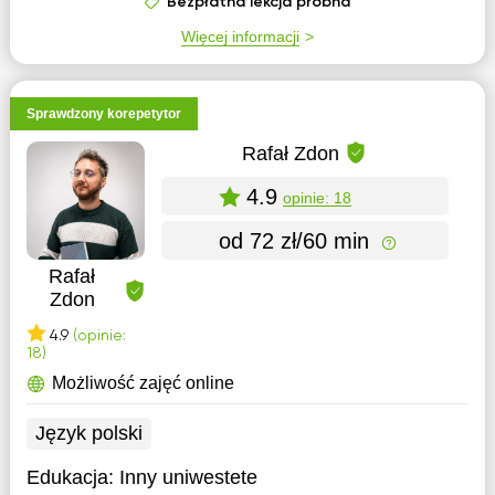
Bezpłatna lekcja próbna
Więcej informacji
Sprawdzony korepetytor
Rafał Zdon
4.9
opinie: 18
od 72 zł/60 min
Rafał
Zdon
4.9
(opinie:
18)
Możliwość zajęć online
Język polski
Edukacja:
Inny uniwestete