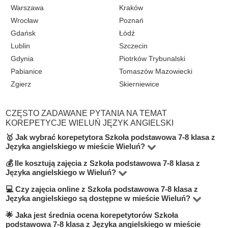
Warszawa
Kraków
Wrocław
Poznań
Gdańsk
Łódź
Lublin
Szczecin
Gdynia
Piotrków Trybunalski
Pabianice
Tomaszów Mazowiecki
Zgierz
Skierniewice
CZĘSTO ZADAWANE PYTANIA NA TEMAT
KOREPETYCJE WIELUŃ JĘZYK ANGIELSKI
🥇 Jak wybrać korepetytora Szkoła podstawowa 7-8 klasa z
Języka angielskiego w mieście Wieluń?
💰 Ile kosztują zajęcia z Szkoła podstawowa 7-8 klasa z
W kategorie Język angielski na poziomie Szkoła
Języka angielskiego w Wieluń?
podstawowa 7-8 klasa w mieście Wieluń znajduje się 1
💻 Czy zajęcia online z Szkoła podstawowa 7-8 klasa z
Cena indywidualnych zajęć waha się od 50 do 100 zł za
korepetytorów. Aby znaleźć najlepszego nauczyciela,
Języka angielskiego są dostępne w mieście Wieluń?
godzinę — w zależności od doświadczenia nauczyciela,
zwróć uwagę na stawkę za godzinę, doświadczenie,
🌟 Jaka jest średnia ocena korepetytorów Szkoła
Tak, na BUKI możesz znaleźć korepetytorów
formatu lekcji i poziomu trudności materiału.
wykształcenie, liczbę opinii oraz możliwość bezpłatnej
podstawowa 7-8 klasa z Języka angielskiego w mieście