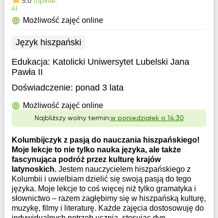
5.0
(opinie:
4)
Możliwość zajęć online
Język hiszpański
Edukacja:
Katolicki Uniwersytet Lubelski Jana
Pawła II
Doświadczenie:
ponad 3 lata
Możliwość zajęć online
Najbliższy wolny termin:
w poniedziałek o 14:30
Kolumbijczyk z pasją do nauczania hiszpańskiego!
Moje lekcje to nie tylko nauka języka, ale także
fascynująca podróż przez kulturę krajów
latynoskich.
Jestem nauczycielem hiszpańskiego z
Kolumbii i uwielbiam dzielić się swoją pasją do tego
języka. Moje lekcje to coś więcej niż tylko gramatyka i
słownictwo – razem zagłębimy się w hiszpańską kulturę,
muzykę, filmy i literaturę. Każde zajęcia dostosowuję do
indywidualnych potrzeb ucznia, stosując dyn...