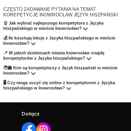
CZĘSTO ZADAWANE PYTANIA NA TEMAT
KOREPETYCJE INOWROCŁAW JĘZYK HISZPAŃSKI
🥇 Jak wybrać najlepszego korepetytora z Języka
hiszpańskiego w mieście Inowrocław?
💰 Ile kosztują lekcje z Języka hiszpańskiego w mieście
Na platformie BUKI znajdziesz 1 korepetytorów
Inowrocław?
oferujących zajęcia z Język hiszpański w miejscowości
📍 W jakich dzielnicach miasta Inowrocław znajdę
Ceny zależą od poziomu, doświadczenia korepetytora i
Inowrocław. Przy wyborze zwróć uwagę na cenę, opinie,
korepetytorów z Języka hiszpańskiego?
trybu zajęć (online lub stacjonarnie). Średnia cena w
doświadczenie, wykształcenie oraz lokalizację. Warto
🧑‍🏫 Kim są korepetytorzy z Język hiszpański w mieście
Na BUKI możesz znaleźć nauczycieli w niemal
mieście Inowrocław wynosi od 60 do 100 zł/h.
szukać korepetytorów z opcją darmowej lekcji próbnej,
Inowrocław?
wszystkich dzielnicach miasta Inowrocław. Możesz też
aby sprawdzić, czy dany nauczyciel Ci odpowiada.
🖥 Czy mogę uczyć się online z korepetytorem z Języka
Na BUKI znajdziesz wykwalifikowanych nauczycieli,
wybrać lekcje online, jeśli zależy Ci na elastyczności.
hiszpańskiego w Inowrocław?
studentów oraz praktyków z doświadczeniem. Średnia
Tak, większość korepetytorów prowadzi zajęcia online.
ocena korepetytorów to 4.8/5. Sprawdź ich profile i
To wygodne rozwiązanie, które często jest też tańsze.
opinie, aby wybrać najlepszego.
Online możesz uczyć się w elastyczny sposób,
Dołącz
niezależnie od lokalizacji.