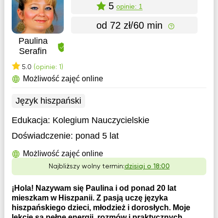
5
opinie: 1
od 72 zł/60 min
Paulina
Serafin
5.0
(opinie: 1)
Możliwość zajęć online
Język hiszpański
Edukacja:
Kolegium Nauczycielskie
Doświadczenie:
ponad 5 lat
Możliwość zajęć online
Najbliższy wolny termin:
dzisiaj o 18:00
¡Hola! Nazywam się Paulina i od ponad 20 lat
mieszkam w Hiszpanii. Z pasją uczę języka
hiszpańskiego dzieci, młodzież i dorosłych. Moje
lekcje są pełne energii, rozmów i praktycznych