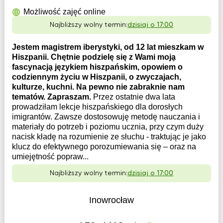
Możliwość zajęć online
Najbliższy wolny termin:
dzisiaj o 17:00
Jestem magistrem iberystyki, od 12 lat mieszkam w
Hiszpanii. Chętnie podzielę się z Wami mojḁ
fascynacjḁ językiem hiszpańskim, opowiem o
codziennym życiu w Hiszpanii, o zwyczajach,
kulturze, kuchni. Na pewno nie zabraknie nam
tematów. Zapraszam.
Przez ostatnie dwa lata
prowadziƚam lekcje hiszpańskiego dla dorosƚych
imigrantów. Zawsze dostosowuję metodę nauczania i
materiaƚy do potrzeb i poziomu ucznia, przy czym duży
nacisk kƚadę na rozumienie ze sƚuchu - traktując je jako
klucz do efektywnego porozumiewania się – oraz na
umiejętność popraw...
Najbliższy wolny termin:
dzisiaj o 17:00
Inowrocław