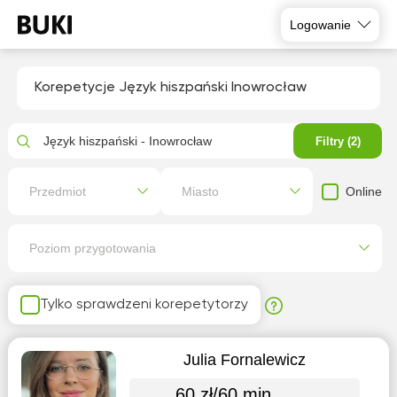
Logowanie
Korepetycje Język hiszpański Inowrocław
Język hiszpański - Inowrocław
Filtry (2)
Online
Przedmiot
Miasto
Poziom przygotowania
Tylko sprawdzeni korepetytorzy
Julia Fornalewicz
60 zł/60 min