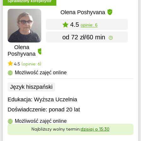
Sprawdzony korepetytor
Olena Poshyvana
4.5
opinie: 6
od 72 zł/60 min
Olena
Poshyvana
4.5
(opinie: 6)
Możliwość zajęć online
Język hiszpański
Edukacja:
Wyższa Uczelnia
Doświadczenie:
ponad 20 lat
Możliwość zajęć online
Najbliższy wolny termin:
dzisiaj o 15:30