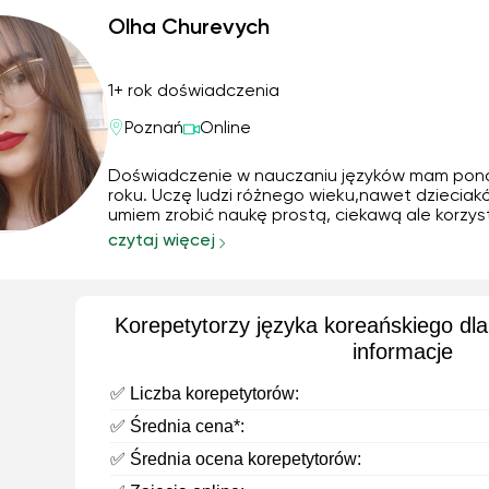
Olha Churevych
1+ rok doświadczenia
Poznań
Online
Doświadczenie w nauczaniu języków mam pona
roku. Uczę ludzi różnego wieku,nawet dzieciak
umiem zrobić naukę prostą, ciekawą ale korzys
Będziemy praktykować gramatykę, uczyć słówk
czytaj więcej
praktykować mówienia już z pierwszych zajęć.
Korepetytorzy języka koreańskiego dla
informacje
✅ Liczba korepetytorów:
✅ Średnia cena*:
✅ Średnia ocena korepetytorów: