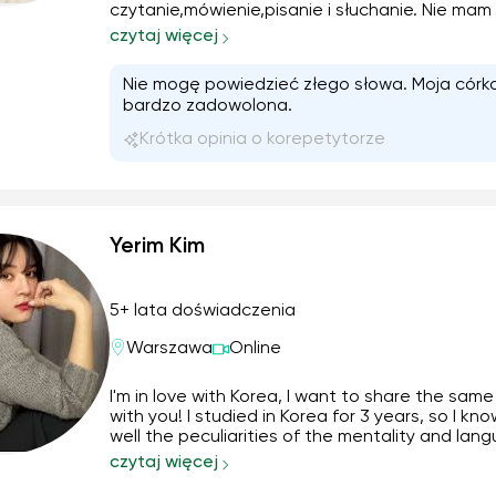
czytanie,mówienie,pisanie i słuchanie. Nie mam
problemu jeśli lekcja musi być przełożona stara
czytaj więcej
zawsze dostosować przebieg zajęć do ucznió
Nie mogę powiedzieć złego słowa. Moja córk
bardzo zadowolona.
Krótka opinia o korepetytorze
Yerim Kim
5+ lata doświadczenia
Warszawa
Online
I'm in love with Korea, I want to share the sam
with you! I studied in Korea for 3 years, so I kno
well the peculiarities of the mentality and lan
the culture, people, memes, jokes. By studying
czytaj więcej
with me, students achieve high results, from rags to