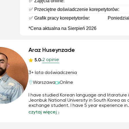
✅ Zajęcia online:
✅ Przeciętne doświadczenie korepetytorów:
✅ Grafik pracy korepetytorów:
Poniedział
*Cena aktualna na Sierpień 2026
Araz Huseynzade
2 opinie
5.0
3+ lata doświadczenia
Warszawa
Online
I have studied Korean language and litarature 
Jeonbuk National University in South Korea as 
exchange student. I have 5 year experience in
translating and teaching Korean language for 
czytaj więcej
groups, and usage of language in professional
settings. I will have my own materials in order 
...