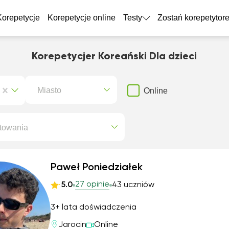
Korepetycje
Korepetycje online
Testy
Zostań korepetytor
Korepetycjer Koreański Dla dzieci
Miasto
Online
towania
Paweł Poniedziałek
27 opinie
5.0
43 uczniów
3+ lata doświadczenia
Jarocin
Online