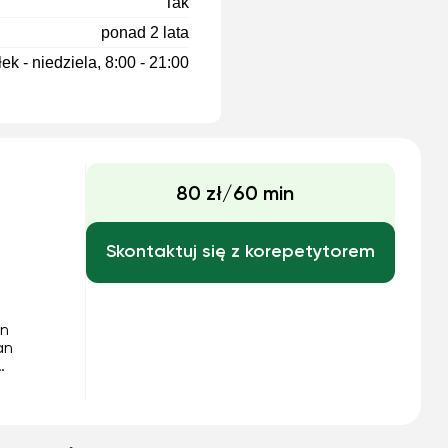
Tak
ponad 2 lata
ek - niedziela, 8:00 - 21:00
80 zł/60 min
Skontaktuj się z korepetytorem
in
an
all age
to teach