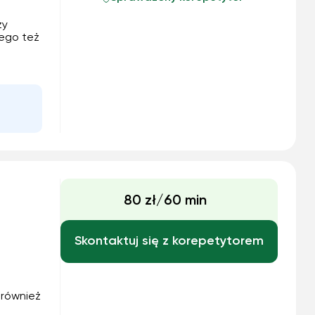
zy
iego też
owy,
od
tywna.
80 zł/60 min
Skontaktuj się z korepetytorem
 również