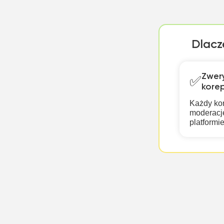
Dlacz
Zwer
✅
kore
Każdy ko
moderację
platformi