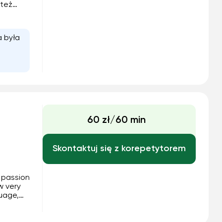
 też
m się
w.
a była
60 zł/60 min
Skontaktuj się z korepetytorem
e passion
w very
guage,
 Korean