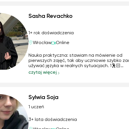
riches, in a short time,...
Sasha Revachko
1+ rok doświadczenia
Wrocław
Online
Nauka praktyczna: stawiam na mówienie od
pierwszych zajęć, tak aby uczniowie szybko zac
używać języka w realnych sytuacjach. 1🕺🏻
Wyjaśnianie gramatyki w prosty, logiczny sposó
czytaj więcej
wykorzystaniem przykładów, które naprawdę
pomagają zrozumieć konstrukcje. 2📚Dostoso
materiału do ucznia: two...
Sylwia Soja
1 uczeń
3+ lata doświadczenia