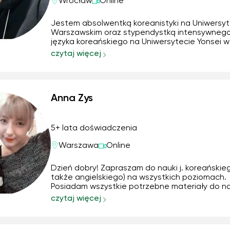
Wrocław
Online
Jestem absolwentką koreanistyki na Uniwersyt
Warszawskim oraz stypendystką intensywnego
języka koreańskiego na Uniwersytecie Yonsei w
który ukończyłam na poziomie 6 ( najwyższy po
czytaj więcej
znajomości języka koreańskiego) . Chętnie wp
nowych uczniów fascynujący świat nauki języka
Anna Zys
5+ lata doświadczenia
Warszawa
Online
Dzień dobry! Zapraszam do nauki j. koreańskie
także angielskiego) na wszystkich poziomach.
Posiadam wszystkie potrzebne materiały do na
również chętnie skorzystam z tych zapropono
czytaj więcej
przez moich uczniów. Jeżeli chcą Państwo uczy
zera - nie ma problemu. Chętnie poprowadzę t