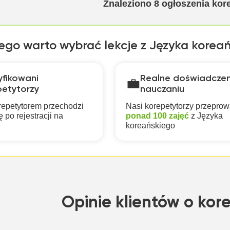
Znaleziono
8
ogłoszenia kor
ego warto wybrać lekcje z Języka korea
yfikowani
Realne doświadczen
💼
petytorzy
nauczaniu
repetytorem przechodzi
Nasi korepetytorzy przeprow
 po rejestracji na
ponad 100 zajęć
z Języka
e
koreańskiego
Opinie klientów o kor