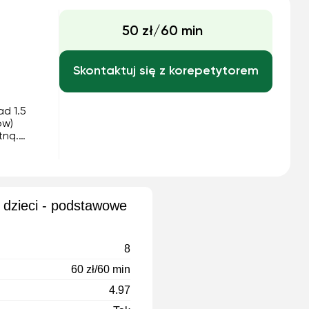
50 zł/60 min
Skontaktuj się z korepetytorem
d 1.5
ów)
tną.
a,
 dzieci - podstawowe
8
60 zł/60 min
4.97