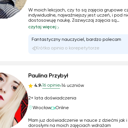
W moich lekcjach, czy to są zajęcia grupowe c
indywidualne, najważniejszy jest uczeń, i pod n
dostosowuję naukę. Zazwyczaj zajęcia są
równomiernie zbalansowane pod względem, m
czytaj więcej
pisania, czytania i słuchania, ale w zależności 
indywidualnego przypadku, nauka jest
Fantastyczny nauczyciel, bardzo polecam
dostosowywana, aby była jak najbardziej efek
Jedna lekcja trwa od jednej do dwóch godzin
Krótka opinia o korepetytorze
zegarowych.
Paulina Przybył
16 opinie
4.9
14 uczniów
2+ lata doświadczenia
Wrocław
Online
Mam juz doświadczenie w nauce z dziećmi jak i
dorosłymi na moich zajęciach wdrażam