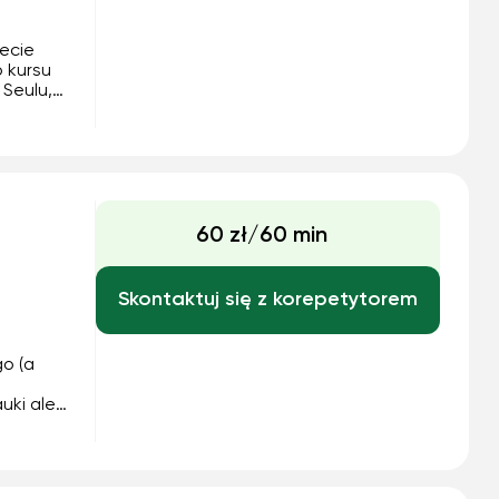
ecie
 kursu
 Seulu,
ziom
rowadzę
 ...
60 zł/60 min
Skontaktuj się z korepetytorem
go (a
uki ale
wanych
ć się od
akże...