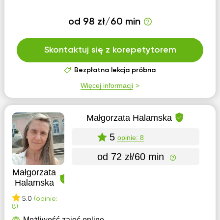
od 98 zł/60 min
Skontaktuj się z korepetytorem
Bezpłatna lekcja próbna
Więcej informacji
Małgorzata Halamska
5
opinie: 8
od 72 zł/60 min
Małgorzata
Halamska
5.0
(opinie:
8)
Możliwość zajęć online