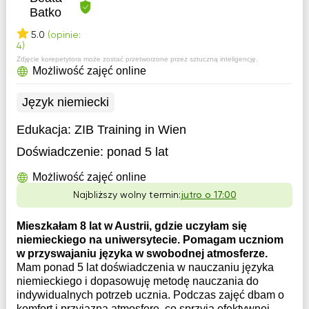
Batko
5.0
(opinie:
4)
Zdjęcie korepetytora może zostać przetworzone przez sztuczną inteligencję.
Możliwość zajęć online
Język niemiecki
Edukacja:
ZIB Training in Wien
Doświadczenie:
ponad 5 lat
Możliwość zajęć online
Najbliższy wolny termin:
jutro o 17:00
Mieszkałam 8 lat w Austrii, gdzie uczyłam się
niemieckiego na uniwersytecie. Pomagam uczniom
w przyswajaniu języka w swobodnej atmosferze.
Mam ponad 5 lat doświadczenia w nauczaniu języka
niemieckiego i dopasowuję metodę nauczania do
indywidualnych potrzeb ucznia. Podczas zajęć dbam o
komfort i przyjazną atmosferę, co sprzyja efektywnej