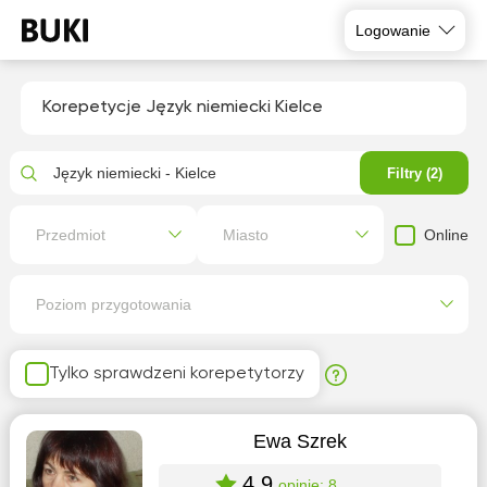
Logowanie
Korepetycje Język niemiecki Kielce
Język niemiecki - Kielce
Filtry (2)
Online
Przedmiot
Miasto
Poziom przygotowania
Tylko sprawdzeni korepetytorzy
Ewa Szrek
4.9
opinie: 8