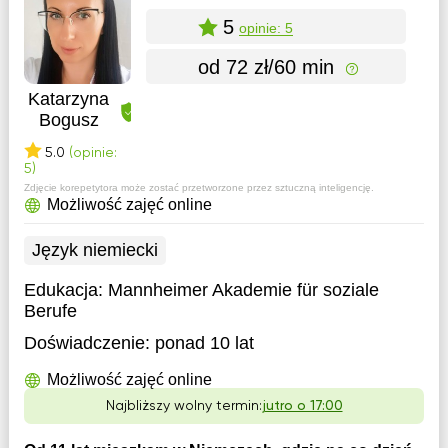
5
opinie: 5
od 72 zł/60 min
Katarzyna
Bogusz
5.0
(opinie:
5)
Zdjęcie korepetytora może zostać przetworzone przez sztuczną inteligencję.
Możliwość zajęć online
Język niemiecki
Edukacja:
Mannheimer Akademie für soziale
Berufe
Doświadczenie:
ponad 10 lat
Możliwość zajęć online
Najbliższy wolny termin:
jutro o 17:00