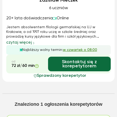
Zdzisław Mleczek
6 uczniów
20+ lata doświadczenia
Online
Jestem absolwentem filologii germańskiej na UJ w
Krakowie, a od 1997 roku uczę w szkole średniej oraz
prowadzę kursy językowe dla firm i szkół językowych.
Specjalizuję się w kompleksowym przygotowaniu do
czytaj więcej
matury, egzaminów DaF, DSD oraz w nauce języka
Najbliższy wolny termin:
w czwartek o 08:00
branżowego (handel, budownictwo). Moje zajęcia ob...
Skontaktuj się z
od
72 zł/60 min
korepetytorem
Sprawdzony korepetytor
Znaleziono
1
ogłoszenia korepetytorów