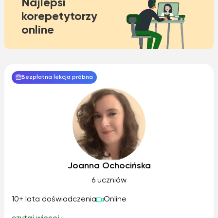
Najlepsi
korepetytorzy
online
Bezpłatna lekcja próbna
Joanna Ochocińska
6 uczniów
10+ lata doświadczenia
Online