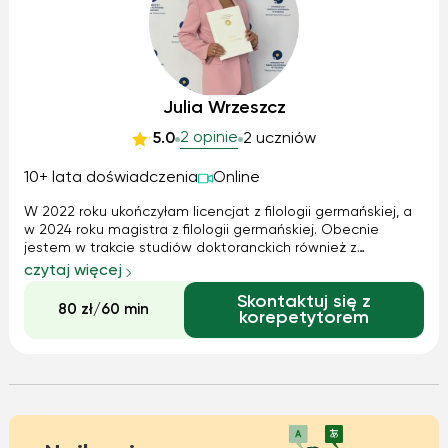
Julia Wrzeszcz
2 opinie
5.0
2 uczniów
10+ lata doświadczenia
Online
W 2022 roku ukończyłam licencjat z filologii germańskiej, a
w 2024 roku magistra z filologii germańskiej. Obecnie
jestem w trakcie studiów doktoranckich również z
germanistyki. Studiowałam także na uniwersytecie Marcina
czytaj więcej
Lutra w Halle i Wittenberdze.
Skontaktuj się z
80 zł/60 min
korepetytorem