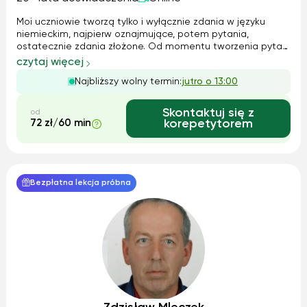
Moi uczniowie tworzą tylko i wyłącznie zdania w języku
niemieckim, najpierw oznajmujące, potem pytania,
ostatecznie zdania złożone. Od momentu tworzenia pytań
rozpoczynają konwersacje . Prowadzę zajęcia osobiście lub
czytaj więcej
przez Facebooka (nie przez SKYPE'a). Mam własny autorski
Najbliższy wolny termin:
jutro o 13:00
program nauczania i dostosowane do niego materiały
nauczania., mogę jednakowoż pracować także na
podręcznikach (raczej w przypadku uczniów
Skontaktuj się z
od
uczęszczających do szkół).
72 zł/60 min
korepetytorem
Bezpłatna lekcja próbna