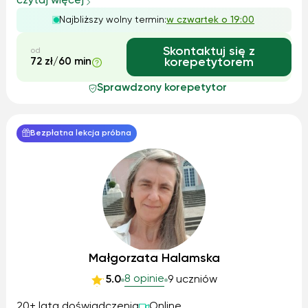
czytaj więcej
Najbliższy wolny termin:
w czwartek o 19:00
Skontaktuj się z
od
72 zł/60 min
korepetytorem
Sprawdzony korepetytor
Bezpłatna lekcja próbna
Małgorzata Halamska
8 opinie
5.0
9 uczniów
20+ lata doświadczenia
Online