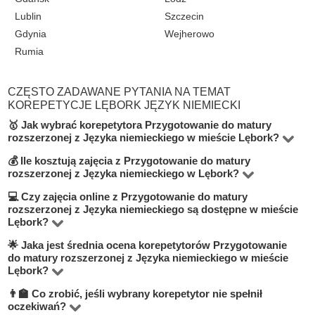
Lublin
Szczecin
Gdynia
Wejherowo
Rumia
CZĘSTO ZADAWANE PYTANIA NA TEMAT
KOREPETYCJE LĘBORK JĘZYK NIEMIECKI
🥇 Jak wybrać korepetytora Przygotowanie do matury
rozszerzonej z Języka niemieckiego w mieście Lębork?
💰 Ile kosztują zajęcia z Przygotowanie do matury
W kategorie Język niemiecki na poziomie Przygotowanie
rozszerzonej z Języka niemieckiego w Lębork?
do matury rozszerzonej w mieście Lębork znajduje się 1
💻 Czy zajęcia online z Przygotowanie do matury
Cena indywidualnych zajęć waha się od 80 do 100 zł za
korepetytorów. Aby znaleźć najlepszego nauczyciela,
rozszerzonej z Języka niemieckiego są dostępne w mieście
godzinę — w zależności od doświadczenia nauczyciela,
zwróć uwagę na stawkę za godzinę, doświadczenie,
Lębork?
formatu lekcji i poziomu trudności materiału.
wykształcenie, liczbę opinii oraz możliwość bezpłatnej
🌟 Jaka jest średnia ocena korepetytorów Przygotowanie
Tak, na BUKI możesz znaleźć korepetytorów
do matury rozszerzonej z Języka niemieckiego w mieście
lekcji próbnej — informacja znajduje się pod przyciskiem
prowadzących lekcje online przez Zoom lub Google
Lębork?
"Skontaktuj się z korepetytorem".
Meet. Zajęcia online są często bardziej elastyczne,
👨‍🏫 Co zrobić, jeśli wybrany korepetytor nie spełnił
Średnia ocena nauczycieli w tej kategorie wynosi 4.8 na
wygodne i czasem tańsze.
oczekiwań?
5, na podstawie prawdziwych opinii uczniów. Każdy