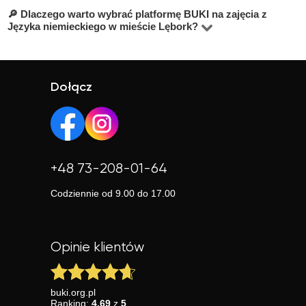
🔎 Dlaczego warto wybrać platformę BUKI na zajęcia z
BUKI to platforma z pomocą techniczną. Jeśli pierwsza
korepetytor ma profil z oceną i komentarzami.
Języka niemieckiego w mieście Lębork?
lekcja nie spełni Twoich oczekiwań, zostaw nowe
Na platformie BUKI znajdziesz ponad 120 000
zgłoszenie — pomożemy znaleźć innego nauczyciela.
sprawdzonych korepetytorów. Możesz wybrać
nauczyciela według specjalizacji, doświadczenia, opinii i
Dołącz
ceny, a także skorzystać z bezpłatnej lekcji próbnej.
Platforma jest prosta w obsłudze, posiada wygodne filtry i
szybkie dopasowanie nauczyciela.
+48 73-208-01-64
Codziennie od 9.00 do 17.00
Opinie klientów
buki.org.pl
Ranking:
4.69
z
5