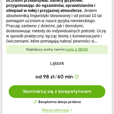
uczniom przełamywać bariery językowe,
przygotowując do egzaminów, sprawdzianów i
olimpiad w miłej i przyjaznej atmosferze.
Jestem
absolwentką lingwistyki stosowanej i od ponad 10 lat
pomagam uczniom w nauce języka niemieckiego.
Pracuję zarówno z dziećmi, jak i dorosłymi,
dostosowując metody do indywidualnych potrzeb. Uczę
w sposób praktyczny, łącząc teorię z konwersacjami i
ćwiczeniami, które pomagają nabrać pewności si...
Najbliższy wolny termin:
jutro o 08:00
Lębork
od 98 zł/60 min
Skontaktuj się z korepetytorem
Bezpłatna lekcja próbna
Więcej informacji